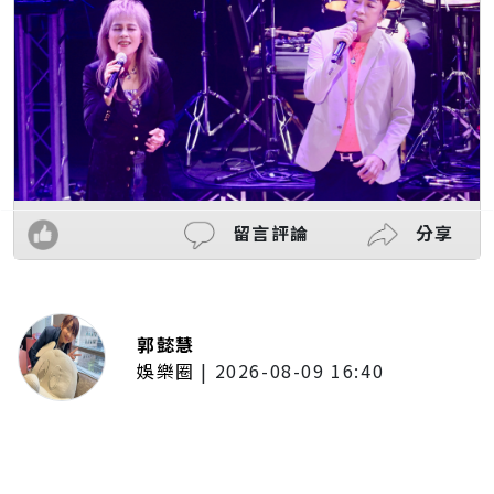
留言評論
分享
郭懿慧
娛樂圈
|
2026-08-09 16:40
曾獻唱《吉伊卡哇》合作曲！覆面
系歌手 yama 來台感動到快哭 喊