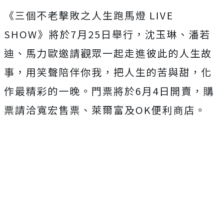
《三個不老擊敗之人生跑馬燈
LIVE
SHOW
》將於
7
月
25
日舉行，沈玉琳、潘若
迪、
馬力歐邀請觀眾一起走進彼此的人生故
事，用笑聲陪伴你我，
把人生的苦與甜，化
作最精彩的一晚。門票將於
6
月
4
日開賣，
購
票請洽寬宏售票
、萊爾富及
OK
便利
商店。