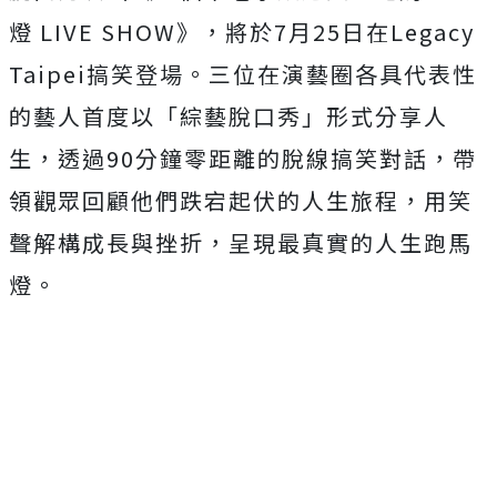
燈
LIVE SHOW
》，將於
7
月
25
日在
Legacy
Taipei
搞笑登場。三位在演藝圈各具代表性
的藝人首度以「
綜藝脫口秀」形式分享人
生，透過
90
分鐘零距離的脫線搞笑對話，
帶
領觀眾回顧他們跌宕起伏的人生旅程，用笑
聲解構成長與挫折，
呈現最真實的人生跑馬
燈。