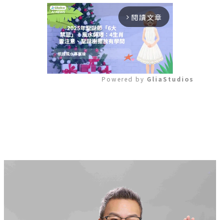
閱讀文章
arrow_forward_ios
Powered by 
GliaStudios
Mute