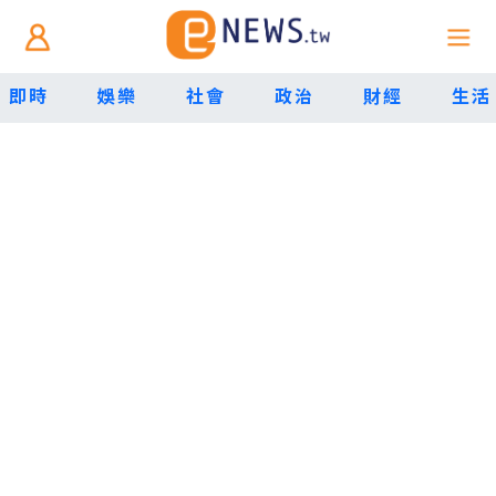
即時
娛樂
社會
政治
財經
生活