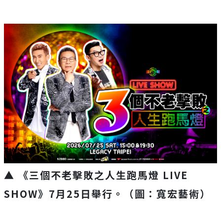
▲
《三個不老擊敗之人生跑馬燈
LIVE
SHOW
》
7
月
25
日舉行
。（圖：寬宏藝術）