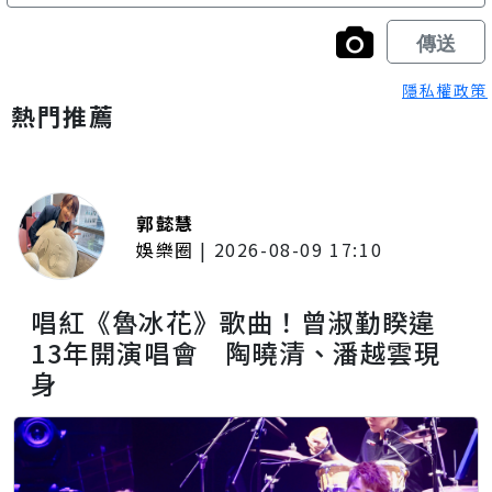
隱私權政策
熱門推薦
郭懿慧
娛樂圈
|
2026-08-09 17:10
唱紅《魯冰花》歌曲！曾淑勤睽違
13年開演唱會 陶曉清、潘越雲現
身