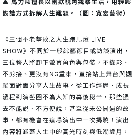
▲
馬力歐擅長以幽默視角觀察生活，用輕鬆
詼諧方式拆解人生難題
。（圖：寬宏藝術）
《三個不老擊敗之人生跑馬燈
LIVE
SHOW
》不同於一般綜藝節目或訪談演出，
三位藝人將卸下螢幕角色與包裝，不錄影、
不剪接、更沒有
NG
重來
，直接站上舞台與觀
眾面對面分享人生故事。從工作經歷、
成長
過程到演藝圈不為人知的幕後秘辛，那些過
去不能說、
不方便說，甚至從未公開過的故
事，
都有機會在這場演出中一次揭曉！
演出
內容將涵蓋人生中的高光時刻與低潮歲月，