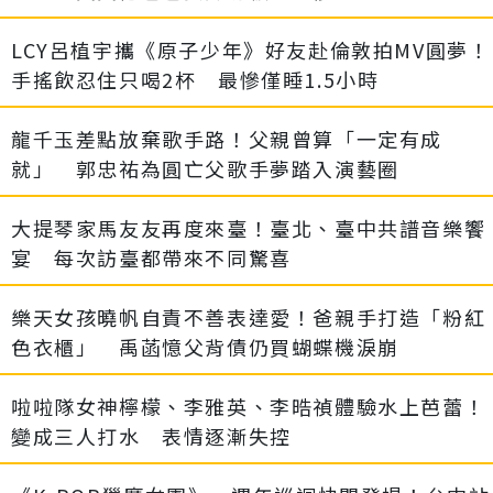
LCY呂植宇攜《原子少年》好友赴倫敦拍MV圓夢！
手搖飲忍住只喝2杯 最慘僅睡1.5小時
龍千玉差點放棄歌手路！父親曾算「一定有成
就」 郭忠祐為圓亡父歌手夢踏入演藝圈
大提琴家馬友友再度來臺！臺北、臺中共譜音樂饗
宴 每次訪臺都帶來不同驚喜
樂天女孩曉帆自責不善表達愛！爸親手打造「粉紅
色衣櫃」 禹菡憶父背債仍買蝴蝶機淚崩
啦啦隊女神檸檬、李雅英、李晧禎體驗水上芭蕾！
變成三人打水 表情逐漸失控