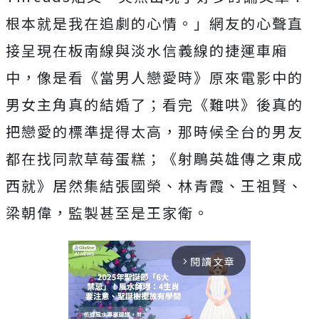
根本就是我在追劇的心情。」
網友的心聲直
接呈現在板南線與淡水信義線的捷運車廂
中，像是看《
當男人戀愛時》原來電影中的
男女主角真的結婚了；看完《難哄》
後真的
把戀愛的標準提得太高，
那時候全台的男友
都在找同款草莓蛋糕；《射鵰英雄傳之東成
西就》
居然集結張國榮、林青霞、王祖賢、
梁朝偉，監製甚至是王家衛。
閱讀文章
arrow_forward_ios