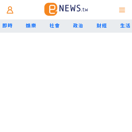
即時
娛樂
社會
政治
財經
生活