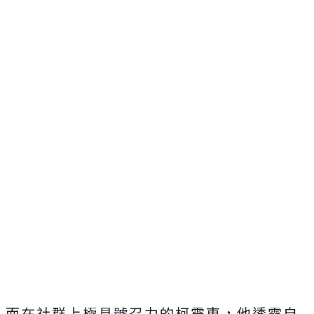
而在社群上極具號召力的柯震東，他透露自