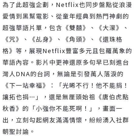
為了此超強企劃，
Netflix也同步盤點從浪漫
愛情到黑幫電影、
從童年經典到熱門神劇的
超強華語片單，包含《雙囍》、《大濛》、
《咒》、《乩身》、《角頭》、《還珠格
格》等，
展現Netflix豐富多元且包羅萬象的
華語內容。
影片中更神還原多句早已刻進台
灣人DNA的台詞，
無論是引發萬人落淚的
《下一站幸福》：「光晞不行！他不能捐！
讓拓也捐…」，還是無厘頭始祖《唐伯虎點
秋香》的「
小強你不能死啊！」，畫面一
出，立刻勾起網友滿滿情懷，
紛紛湧入社群
朝聖討論。