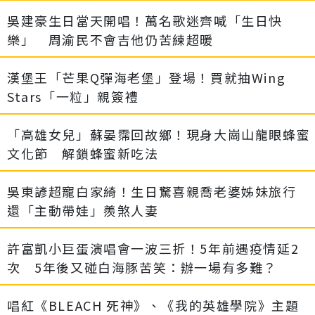
吳建豪生日當天開唱！萬名歌迷齊喊「生日快
樂」 周渝民不會吉他仍苦練超暖
漢堡王「芒果Q彈海老堡」登場！買就抽Wing
Stars「一粒」親簽禮
「高雄女兒」蘇晏霈回故鄉！現身大崗山龍眼蜂蜜
文化節 解鎖蜂蜜新吃法
吳東諺超寵白家綺！生日驚喜親喬老婆姊妹旅行
還「主動帶娃」羨煞人妻
許富凱小巨蛋演唱會一波三折！5年前遇疫情延2
次 5年後又碰白海豚苦笑：辦一場有多難？
唱紅《BLEACH 死神》、《我的英雄學院》主題