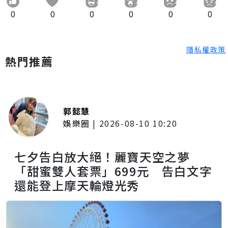
0
0
0
0
0
0
隱私權政策
熱門推薦
郭懿慧
娛樂圈
|
2026-08-10 10:20
七夕告白放大絕！麗寶天空之夢
「甜蜜雙人套票」699元 告白文字
還能登上摩天輪燈光秀