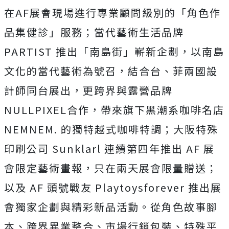
在AF展會現場進行專業顧問級別的「角色作
品集健診」服務；當
代藝術生活品牌
PARTIST 推出「南島街」嶄新企劃，以南島
文化的當代藝術為號召，結合台、
菲兩國設
計師同台展出，
更跨界與露營品牌
NULLPIXEL合作，
帶來旗下黑潮系咖啡名店
NEMNEM. 的獨特越式咖啡特調；大阪特殊
印刷公司 Sunklarl 連續第四年推出 AF 展
會限定藝術畫報，只在兩天展會限量贈送；
以及 AF 頭號戰友 Playtoysforever 推出展
會獨家企劃與精彩新品活動。從角色故事腳
本、
跨界異業整合、市場行銷包裝、特殊平