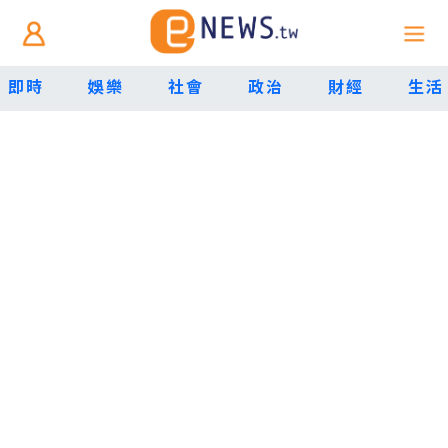
即時
娛樂
社會
政治
財經
生活