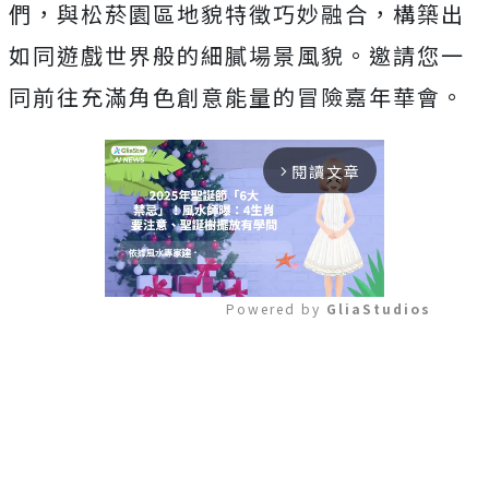
們，與松菸園區地貌特徵巧妙融合，
構築出
如同遊戲世界般的細膩場景風貌。
邀請您一
同前往充滿角色創意能量的冒險嘉年華會。
閱讀文章
arrow_forward_ios
Powered by 
GliaStudios
Mute