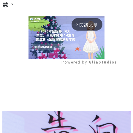
慧。
閱讀文章
arrow_forward_ios
Powered by 
GliaStudios
Mute