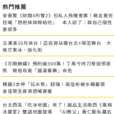
熱門推薦
安普賢《財閥X刑警2》包私人飛機查案！親友看完
狂喊「想把妹妹嫁給他」 本人認了：與自己個性
差很多
玉澤演10月來台！亞巡首站選台北+限定舞台 大
推芒果冰、迪化街
《花開錦繡》預約破300萬！丁禹兮持刀脅迫鄧恩
熙 親祖母竟「逼灌毒藥」命危
韓籍3女神「玩水祭」超嗨！高佳彬被水桶蓋頭
金佳垠全身濕透喊害羞
台北西區「吃冰地圖」來了！誠品生活南西《風格
冰菓室》雙語地圖登場 「AI教父」黃仁勳私藏名