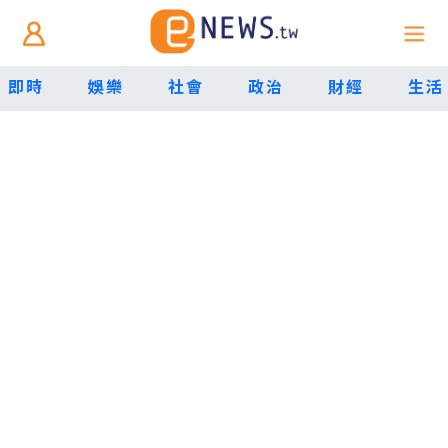
即時
娛樂
社會
政治
財經
生活