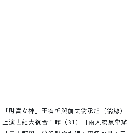
「財富女神」王宥忻與前夫翁承旭（翁總）
上演世紀大復合！昨（3
1）日兩人霸氣舉辦