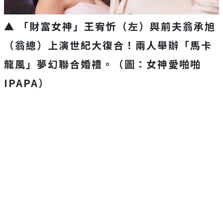
▲ 「財富女神」王宥忻（左）與前夫翁承旭
（翁總）上演世紀大復合！兩人舉辦「馬卡
龍風」夢幻聯合婚禮。（圖：女神愛啪啪
IPAPA）