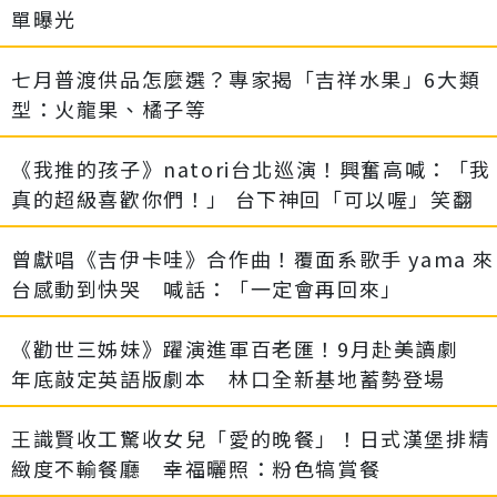
單曝光
七月普渡供品怎麼選？專家揭「吉祥水果」6大類
型：火龍果、橘子等
《我推的孩子》natori台北巡演！興奮高喊：「我
真的超級喜歡你們！」 台下神回「可以喔」笑翻
曾獻唱《吉伊卡哇》合作曲！覆面系歌手 yama 來
台感動到快哭 喊話：「一定會再回來」
《勸世三姊妹》躍演進軍百老匯！9月赴美讀劇
年底敲定英語版劇本 林口全新基地蓄勢登場
王識賢收工驚收女兒「愛的晚餐」！日式漢堡排精
緻度不輸餐廳 幸福曬照：粉色犒賞餐