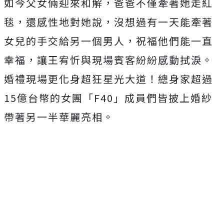
如今父女倆迎來和解，爸爸不僅牽著她走紅
毯，還感性地對她說，
沒想過有一天能牽著
女兒的手交給另一個男人，
祝福他們能一直
幸福，讓王宥忻與現場賓客紛紛感動拭淚。
婚禮現場更化身超狂星光大道！總身家超過
15億台幣的女團「F4
0」成員們皆披上婚紗
帶著另一半華麗亮相。