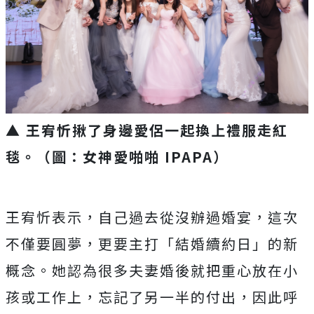
▲ 王宥忻揪了身邊愛侶一起換上禮服走紅
毯。（圖：女神愛啪啪 IPAPA）
王宥忻表示，自己過去從沒辦過婚宴，這次
不僅要圓夢，更要主打「
結婚續約日」的新
概念。
她認為很多夫妻婚後就把重心放在小
孩或工作上，
忘記了另一半的付出，因此呼