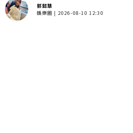
郭懿慧
娛樂圈
|
2026-08-10 12:30
安普賢《財閥X刑警2》包私人飛機
查案！親友看完狂喊「想把妹妹嫁
給他」 本人認了：與自己個性差
很多