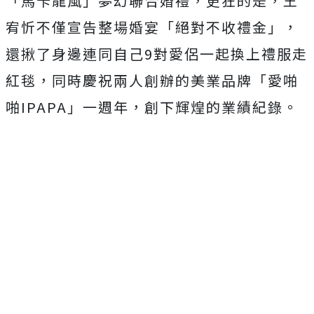
「馬卡龍風」夢幻聯合婚禮，更狂的是，
王
宥忻不僅宣告整場婚宴「絕對不收禮金」，
還揪了身邊連同自己9
對愛侶一起換上禮服走
紅毯，同時慶祝兩人創辦的美業品牌「
愛啪
啪IPAPA」一週年，創下輝煌的業績紀錄。