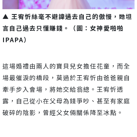
▲ 王宥忻絲毫不避諱過去自己的傲慢，她坦
言自己過去只懂賺錢。（圖：女神愛啪啪
IPAPA）
這場婚禮由兩人的寶貝兒女擔任花童，而全
場最催淚的橋段，
莫過於王宥忻由爸爸親自
牽手步入會場，將她交給翁總。
王宥忻透
露，自己從小在父母為錢爭吵、甚至有家庭
破碎的陰影，
曾經父女倆關係降至冰點。