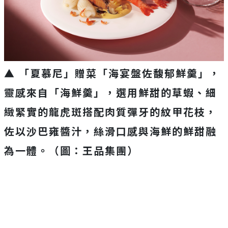
▲ 「夏慕尼」贈菜「海宴盤佐馥郁鮮羹」，
靈感來自「海鮮羹」，選用鮮甜的草蝦、細
緻緊實的龍虎斑搭配肉質彈牙的紋甲花枝，
佐以沙巴雍醬汁，絲滑口感與海鮮的鮮甜融
為一體。（圖：王品集團）