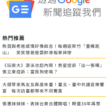
熱門推薦
熊霓與老爸感情好像麻吉！每週返新竹「重機跑
山」 笑笑憶爸爸耍帥滑板車摔慘
《玩很大》游泳池起內鬨！男星控訴「出一張嘴」
張立東控訴：當我狗使喚？
大提琴家馬友友再度來臺！臺北、臺中共譜音樂饗
宴 每次訪臺都帶來不同驚喜
張惠妹妹妹、表妹台東合體開唱！睽違30年再聚