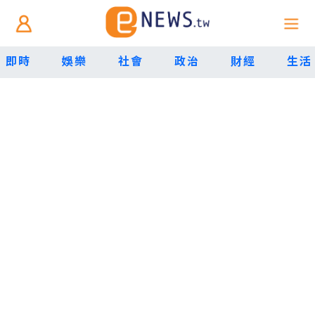
即時
娛樂
社會
政治
財經
生活