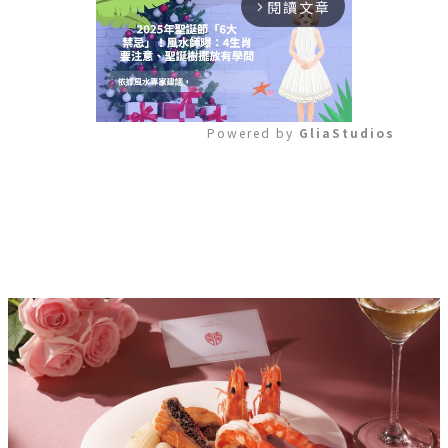
閱讀文章
arrow_forward_ios
Powered by 
GliaStudios
Mute