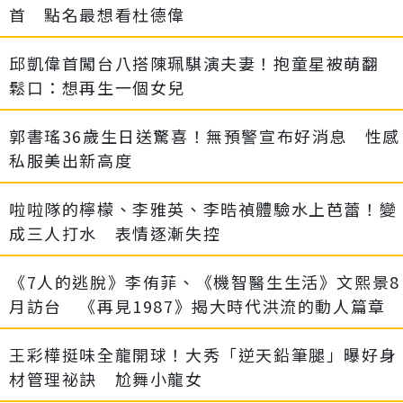
首 點名最想看杜德偉
邱凱偉首闖台八搭陳珮騏演夫妻！抱童星被萌翻
鬆口：想再生一個女兒
郭書瑤36歲生日送驚喜！無預警宣布好消息 性感
私服美出新高度
啦啦隊的檸檬、李雅英、李晧禎體驗水上芭蕾！變
成三人打水 表情逐漸失控
《7人的逃脫》李侑菲、《機智醫生生活》文熙景8
月訪台 《再見1987》揭大時代洪流的動人篇章
王彩樺挺味全龍開球！大秀「逆天鉛筆腿」曝好身
材管理祕訣 尬舞小龍女