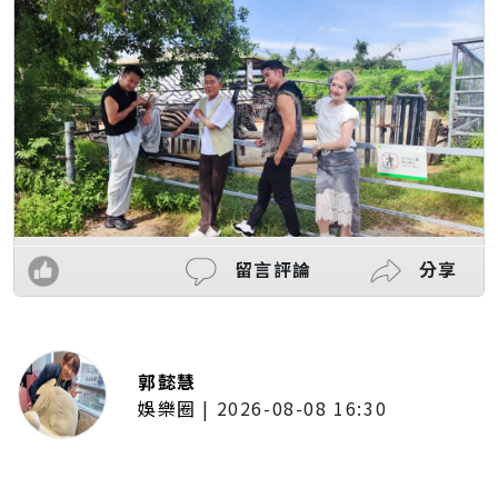
留言評論
分享
郭懿慧
娛樂圈
|
2026-08-08 16:30
林子閎客串足球員跑到快暈倒！體