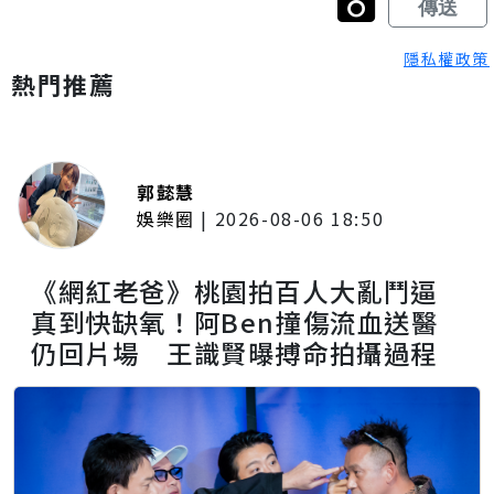
隱私權政策
熱門推薦
郭懿慧
娛樂圈
|
2026-08-06 18:50
《網紅老爸》桃園拍百人大亂鬥逼
真到快缺氧！阿Ben撞傷流血送醫
仍回片場 王識賢曝搏命拍攝過程