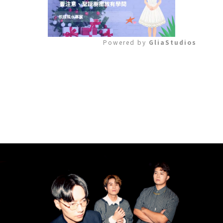
Powered by 
GliaStudios
Mute