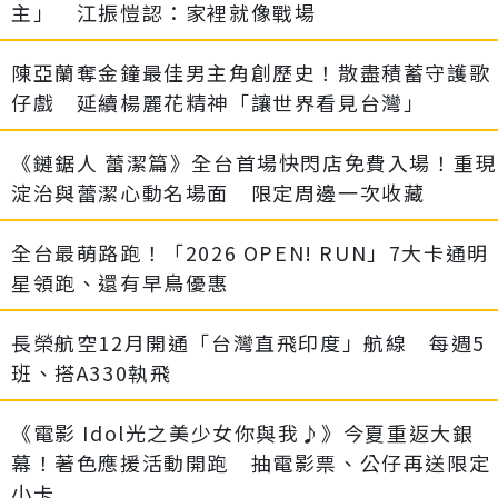
主」 江振愷認：家裡就像戰場
陳亞蘭奪金鐘最佳男主角創歷史！散盡積蓄守護歌
仔戲 延續楊麗花精神「讓世界看見台灣」
《鏈鋸人 蕾潔篇》全台首場快閃店免費入場！重現
淀治與蕾潔心動名場面 限定周邊一次收藏
全台最萌路跑！「2026 OPEN! RUN」7大卡通明
星領跑、還有早鳥優惠
長榮航空12月開通「台灣直飛印度」航線 每週5
班、搭A330執飛
《電影 Idol光之美少女你與我♪》今夏重返大銀
幕！著色應援活動開跑 抽電影票、公仔再送限定
小卡