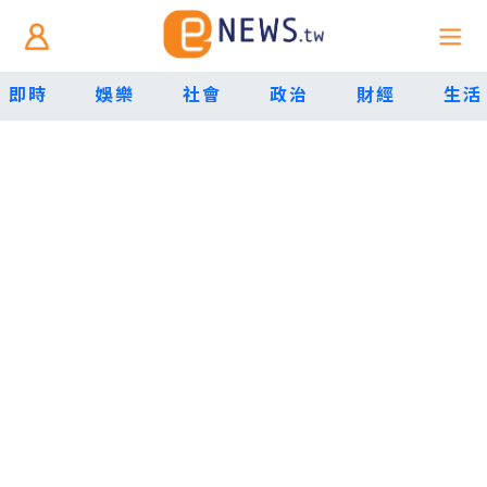
即時
娛樂
社會
政治
財經
生活