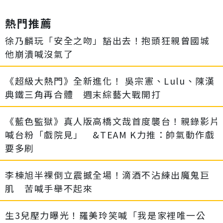
熱門推薦
徐乃麟玩「安全之吻」豁出去！抱頭狂親曾國城
他崩潰喊沒氣了
《超級大熱門》全新進化！ 吳宗憲、Lulu、陳漢
典鐵三角再合體 週末綜藝大戰開打
《藍色監獄》真人版高橋文哉首度襲台！親錄影片
喊台粉「戲院見」 &TEAM K力推：帥氣動作戲
要多刷
李棟旭半裸倒立震撼全場！滴酒不沾練出魔鬼巨
肌 苦喊手舉不起來
生3兒壓力曝光！羅美玲笑喊「我是家裡唯一公