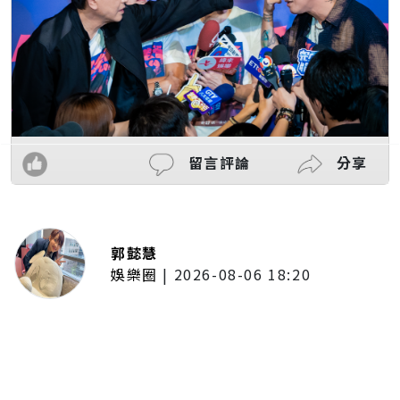
留言評論
分享
郭懿慧
娛樂圈
|
2026-08-06 18:20
徐乃麟玩「安全之吻」豁出去！抱
頭狂親曾國城 他崩潰喊沒氣了