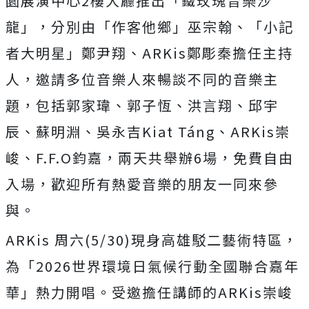
園展演中心2樓大廳推出「鐵玫瑰音樂沙
龍」，分別由「
作客他鄉」巫宗翰、「小記
者大明星」鄭尹翔、
ARKis鄭彫秦擔任主持
人，邀請多位音樂人來暢談不同的音樂主
題，包括郭家瑋、郭子恆、洪言翔、邱宇
辰、蘇明淵、
吳永吉Kiat Táng、ARKis崇
峻、F.F.O鈞嘉，兩天共舉辦6場，免
費自由
入場，歡迎所有熱愛音樂的朋友一同來參
與。
ARKis 周六(5/30)現身高雄駁二藝術特區，
為「2026世界環境日
氣候行動全國聯合嘉年
華」熱力開唱。受邀擔任講師的ARKis崇
峻