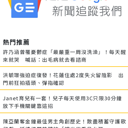
熱門推薦
許乃涵曾罹憂鬱症「最嚴重一周沒洗澡」！每天醒
來就哭 喊話：出毛病就去看諮商
洪毓璟強迫症復發！花蓮住處2度失火留陰影 出
門前狂拍插頭、彈指確認
Janet育兒有一套！兒子每天使用3C只限30分鐘
放下手機關鍵靠這招
陳亞蘭奪金鐘最佳男主角創歷史！散盡積蓄守護歌