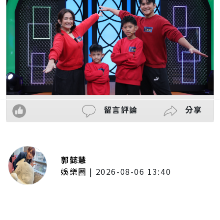
留言評論
分享
郭懿慧
娛樂圈
|
2026-08-06 13:40
李子森突襲求婚！手捧鮮花單膝下
跪 杜忻恬開條件：「至少補一顆