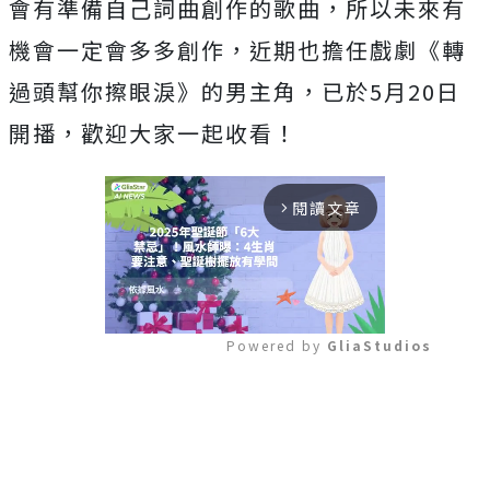
會有準備自己詞曲創作的歌
曲，所以未來有
機會一定會多多創作，近期也擔任戲劇《轉
過頭幫你
擦眼淚》的男主角，已於5月20日
開播，歡迎大家一起收看！
閱讀文章
arrow_forward_ios
Powered by 
GliaStudios
Mute