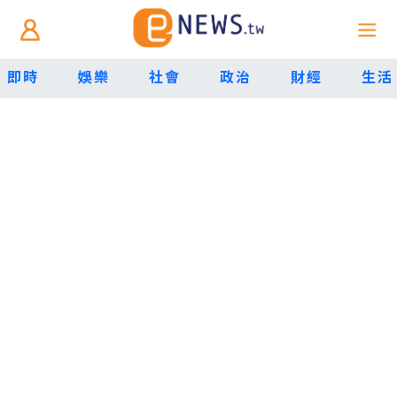
即時
娛樂
社會
政治
財經
生活