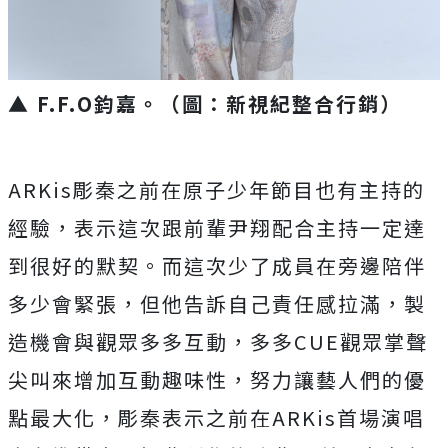
▲ F.F.O鈞嘉。（圖：新視紀整合行銷）
ARKis彫秦之前在原子少年節目也有主持的
經驗，表示這次跟前
輩尹翔配合主持一定達
到很好的默契。而這次少了成員在旁邊陪伴
多
少會緊張，但他告訴自己責任感拉滿，製
造機會與觀眾多多互動，多
多CUE觀眾掌聲
尖叫來增加互動趣味性，努力讓藝人們的優
點最大
化，彫秦表示之前在ARKis首場演唱