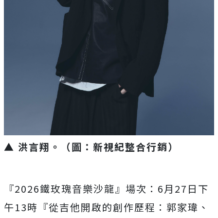
▲ 洪言翔。（圖：新視紀整合行銷）
『2026鐵玫瑰音樂沙龍』場次：6月27日下
午13時『從吉他
開啟的創作歷程：郭家瑋、