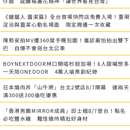
仔戲 延續楊麗花精神「讓世界看見台灣」
《鏈鋸人 蕾潔篇》全台首場快閃店免費入場！重現
淀治與蕾潔心動名場面 限定周邊一次收藏
陳勢安拍MV遭360度手機包圍！羞認最怕拍出雙下
巴 自爆不會搭台北公車
BOYNEXTDOOR林口開唱秒殺加場！6人甜喊想多
一天陪ONEDOOR 4萬人搶票創紀錄
日本燒肉丼「山牛將」台北2號店8/7開幕 連兩天
滿300送300搶吃優惠
「香港男團MIRROR成員」邱士縉8/7登台！點名
必吃鹽水雞 難怪維持精壯好身材