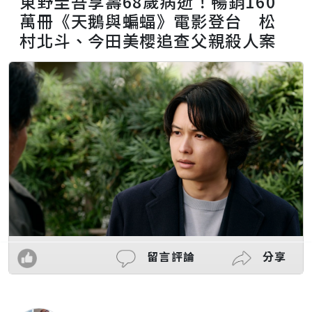
東野圭吾享壽68歲病逝！暢銷160
萬冊《天鵝與蝙蝠》電影登台 松
村北斗、今田美櫻追查父親殺人案
留言評論
分享