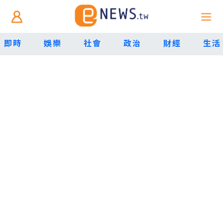
即時
娛樂
社會
政治
財經
生活