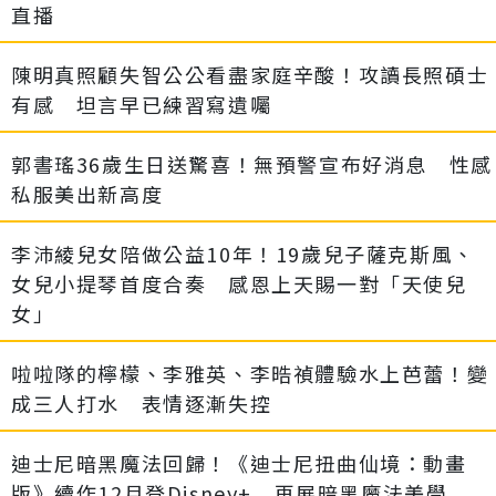
直播
陳明真照顧失智公公看盡家庭辛酸！攻讀長照碩士
有感 坦言早已練習寫遺囑
郭書瑤36歲生日送驚喜！無預警宣布好消息 性感
私服美出新高度
李沛綾兒女陪做公益10年！19歲兒子薩克斯風、
女兒小提琴首度合奏 感恩上天賜一對「天使兒
女」
啦啦隊的檸檬、李雅英、李晧禎體驗水上芭蕾！變
成三人打水 表情逐漸失控
迪士尼暗黑魔法回歸！《迪士尼扭曲仙境：動畫
版》續作12月登Disney+ 再展暗黑魔法美學