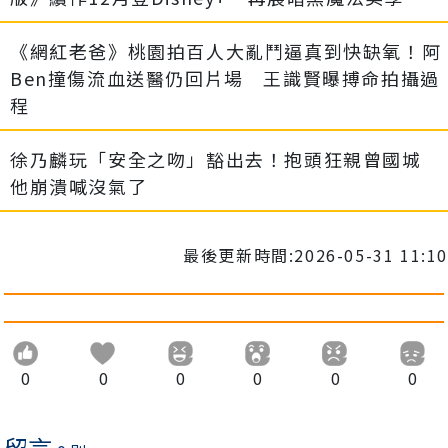
《網紅老爸》桃園拍百人大亂鬥逼真到快缺氧！阿
Ben撞傷流血送醫仍回片場 王識賢曝搏命拍攝過
程
徐乃麟玩「安全之吻」豁出去！抱頭狂親曾國城
他崩潰喊沒氣了
最後更新時間:2026-05-31 11:10
0
0
0
0
0
0