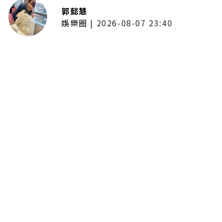
郭懿慧
娛樂圈
|
2026-08-07 23:40
大提琴家馬友友再度來臺！臺北、
臺中共譜音樂饗宴 每次訪臺都帶
來不同驚喜