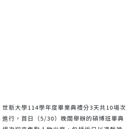
世新大學
114
學年度畢業典禮分
3
天共
10
場次
進行，首日（
5/30
）晚間舉辦的碩博班畢典