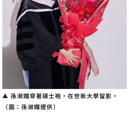
▲ 孫淑媚穿著碩士袍，在世新大學留影。
（圖：孫淑媚提供）