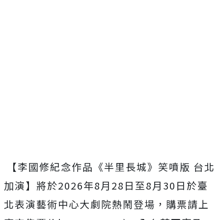
【李國修紀念作品《半里長城》笑噴版 台北
加演】將於
2026
年
8
月
28
日至
8
月
30
日於臺
北表演藝術中心大劇院熱鬧登場，購票請上