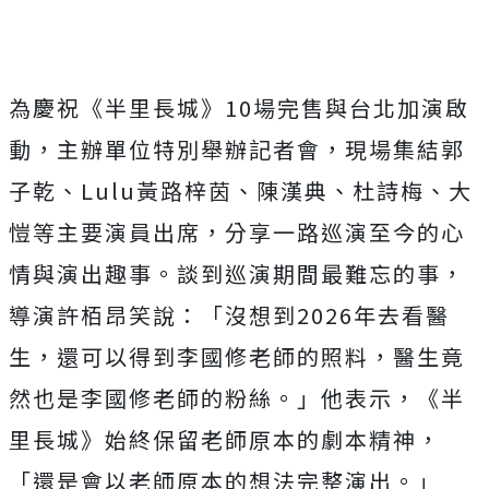
為慶祝《半里長城》
10
場完售與台北加演啟
動，主辦單位特別舉辦記者會，現場集結郭
子乾、
Lulu
黃路梓茵、陳漢典、杜詩梅、大
愷等主要演員出席，分享一路巡演至今的心
情與演出趣事。談到巡演期間最難忘的事，
導演許栢昂笑說：「沒想到
2026
年去看醫
生，還可以得到李國修老師的照料，醫生竟
然也是李國修老師的粉絲。」他表示，《半
里長城》始終保留老師原本的劇本精神，
「還是會以老師原本的想法完整演出。」