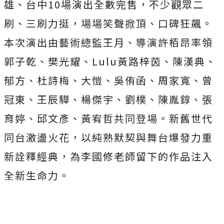
雄、台中
10
場演出全數完售，不少觀眾二
刷、三刷力挺，場場笑聲掀頂、口碑狂飆。
本次演出由藝術總監王月、導演許栢昂率領
郭子乾、樊光耀、
Lulu
黃路梓茵、陳漢典、
郁方、杜詩梅、大愷、吳侑函、周家寬、曾
冠東、王辰驊、楊傑宇、劉樸、陳胤錞、張
育婷、邱文彥、黃宥哲共同登場。新舊世代
同台激盪火花，以純熟默契與舞台爆發力重
新詮釋經典，為李國修老師留下的作品注入
全新生命力。