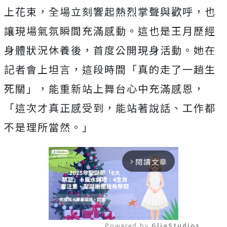
上花束，全場立刻響起熱烈掌聲與歡呼，也
讓現場氣氛瞬間充滿感動。這也是王月歷經
身體狀況休養後，首度公開現身活動。她在
記者會上坦言，這段時間「真的走了一趟生
死關」，能重新站上舞台心中充滿感恩，
「這次才真正感受到，能站著說話、工作都
不是理所當然。」
閱讀文章
arrow_forward_ios
Powered by 
GliaStudios