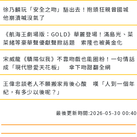
徐乃麟玩「安全之吻」豁出去！抱頭狂親曾國城
他崩潰喊沒氣了
《航海王劇場版：GOLD》華麗登場！滿島光、菜
菜緒等豪華聲優獻聲掀話題 索隆也被黃金化
宋威龍《驕陽似我》不靠吻戲也能圈粉！一句情話
成「現代戀愛天花板」 傘下吻甜翻全網
王偉忠談老人不願搬家背後心酸 嘆「人到一個年
紀，有多少以後呢？」
最後更新時間:2026-05-30 00:40