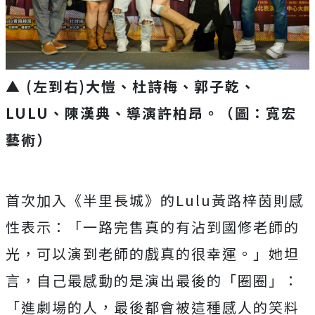
▲ (左到右)大愷、杜詩梅、郭子乾、
LULU、陳漢典、導演許柏昂。（圖：寬宏
藝術）
首次加入《半里長城》的
Lulu
黃路梓茵則感
性表示：「一路完售真的有沾到國修老師的
光，可以演到老師的戲真的很幸運。」她坦
言，自己最感動的是演出最後的「圈圈」：
「進劇場的人，最後都會被這種感人的笑料