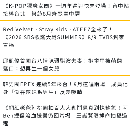
《K-POP獵魔女團》一週年巡迴快閃登場！台中站
接棒台北 粉絲8月齊聚臺中驛
Red Velvet、Stray Kids、ATEEZ全來了！
《2026 SBS歌謠大戰SUMMER》8/9 TVBS獨家
直播
邱凱偉首闖台八搭陳珮騏演夫妻！抱童星被萌翻
鬆口：想再生一個女兒
韓男團EPEX 連續5年來台！9月連唱兩場 成員化
身「澀谷辣妹系男生」反差吸睛
《網紅老爸》桃園拍百人大亂鬥逼真到快缺氧！阿
Ben撞傷流血送醫仍回片場 王識賢曝搏命拍攝過
程