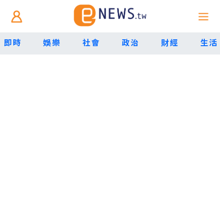
即時
娛樂
社會
政治
財經
生活