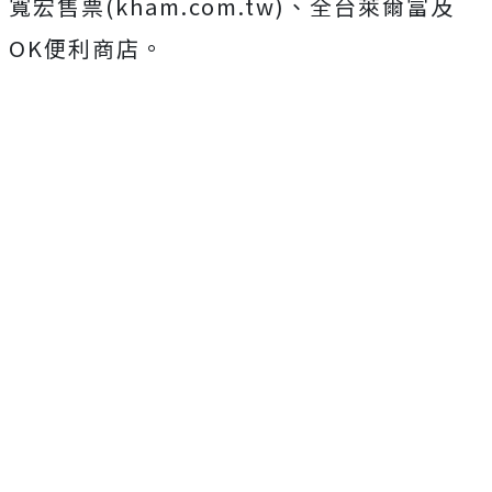
寬宏售票
(kham.com.tw)
、全台萊爾富及
OK
便利商店。