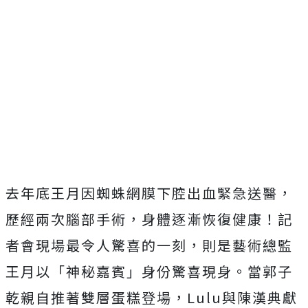
去年底王月因蜘蛛網膜下腔出血緊急送醫，
歷經兩次腦部手術，身體逐漸恢復健康！記
者會現場最令人驚喜的一刻，則是藝術總監
王月以「神秘嘉賓」身份驚喜現身。當郭子
乾親自推著雙層蛋糕登場，
Lulu
與陳漢典獻