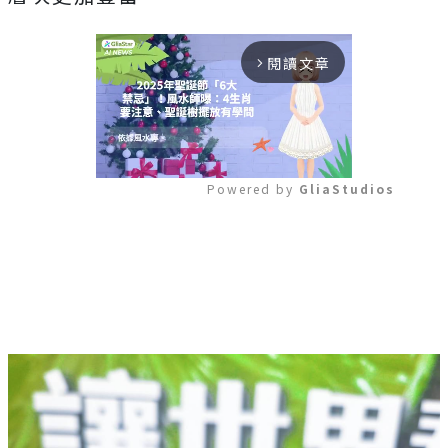
閱讀文章
arrow_forward_ios
Powered by 
GliaStudios
Mute