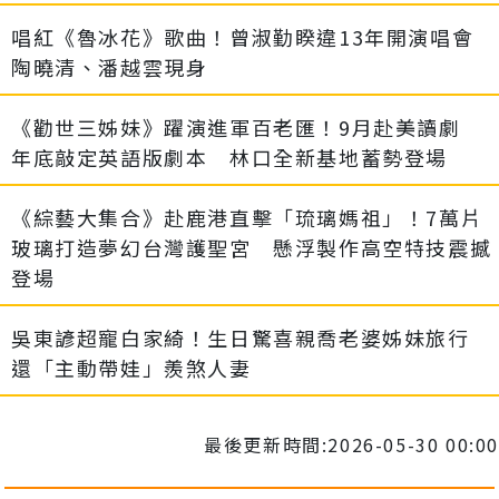
唱紅《魯冰花》歌曲！曾淑勤睽違13年開演唱會
陶曉清、潘越雲現身
《勸世三姊妹》躍演進軍百老匯！9月赴美讀劇
年底敲定英語版劇本 林口全新基地蓄勢登場
《綜藝大集合》赴鹿港直擊「琉璃媽祖」！7萬片
玻璃打造夢幻台灣護聖宮 懸浮製作高空特技震撼
登場
吳東諺超寵白家綺！生日驚喜親喬老婆姊妹旅行
還「主動帶娃」羨煞人妻
最後更新時間:2026-05-30 00:00