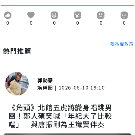
0
0
0
0
0
0
隱私權政策
熱門推薦
郭懿慧
娛樂圈
|
2026-08-10 19:10
《角頭》北館五虎將變身唱跳男
團！鄭人碩笑喊「年紀大了比較
喘」 與唐振剛為王識賢伴奏