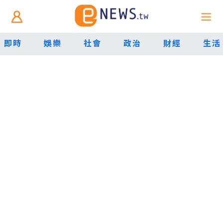
即時
娛樂
社會
政治
財經
生活