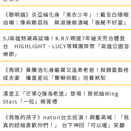
《聰明鎮》炎亞綸化身「黑衣少年」！戴全白隱眼
自嘲：像兩顆荔枝 蔡淑臻崩潰喊「喪屍不好當」
SJ高雄熱潮再延燒！K.R.Y.睽違7年破天荒合體登
台 HIGHLIGHT、LUCY等韓團齊聚「高雄公園音
樂節」
《角頭》黃騰浩化身嚴厲又溫柔老爸！與魏蔓戲裡
成夫妻 攜童星玩「驚嚇挑戰」培養默契
漢堡王「芒果Q彈海老堡」登場！買就抽Wing
Stars「一粒」親簽禮
《我推的孩子》natori台北巡演！興奮高喊：「我
真的超級喜歡你們！」 台下神回「可以喔」笑翻