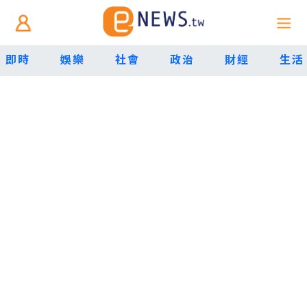
即時
娛樂
社會
政治
財經
生活