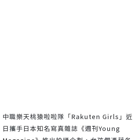
中職樂天桃猿啦啦隊「Rakuten Girls」近
日攜手日本知名寫真雜誌《週刊Young