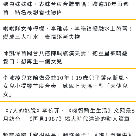
張惠妹妹妹、表妹台東合體開唱！睽違30年再聚
首 點名最想看杜德偉
啦啦隊女神檸檬、李雅英、李晧禎體驗水上芭蕾！
變成三人打水 表情逐漸失控
邱凱偉首闖台八搭陳珮騏演夫妻！抱童星被萌翻
鬆口：想再生一個女兒
李沛綾兒女陪做公益10年！19歲兒子薩克斯風、
女兒小提琴首度合奏 感恩上天賜一對「天使兒
女」
《7人的逃脫》李侑菲、《機智醫生生活》文熙景8
月訪台 《再見1987》揭大時代洪流的動人篇章
超萌橘貓「蜜柑站長」發許願卡！《嗨！營業中》