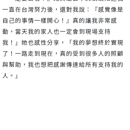
一直在台灣努力後，還對我說：『感覺像是
自己的事情一樣開心！』真的讓我非常感
動，當天我的家人也一定會到現場支持
我！」她也感性分享，「我的夢想終於實現
了！一路走到現在，真的受到很多人的照顧
與幫助，我也想把感謝傳達給所有支持我的
人。」