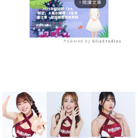
閱讀文章
arrow_forward_ios
Powered by 
GliaStudios
Mute