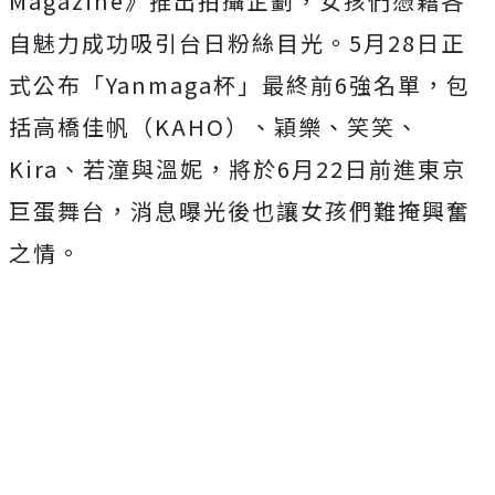
Magazine》推出拍攝企劃，女孩們憑藉各
自魅力成功吸引台日粉絲目光。5月28日正
式公布「Yanmaga杯」最終前6強名單，包
括高橋佳帆（KAHO）、穎樂、笑笑、
Kira、若潼與溫妮，將於6月22日前進東京
巨蛋舞台，消息曝光後也讓女孩們難掩興奮
之情。