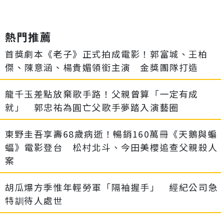
熱門推薦
首獎劇本《老子》正式拍成電影！郭富城、王柏
傑、陳意涵、楊貴媚領銜主演 金獎團隊打造
龍千玉差點放棄歌手路！父親曾算「一定有成
就」 郭忠祐為圓亡父歌手夢踏入演藝圈
東野圭吾享壽68歲病逝！暢銷160萬冊《天鵝與蝙
蝠》電影登台 松村北斗、今田美櫻追查父親殺人
案
胡瓜爆方季惟年輕勞軍「隔袖握手」 經紀公司急
特訓待人處世