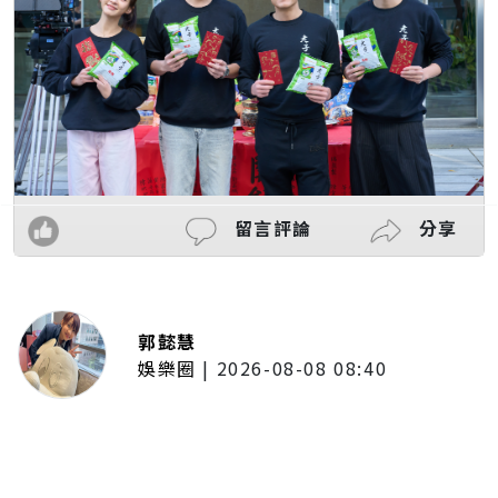
留言評論
分享
郭懿慧
娛樂圈
|
2026-08-08 08:40
LCY呂植宇攜《原子少年》好友赴倫
敦拍MV圓夢！手搖飲忍住只喝2