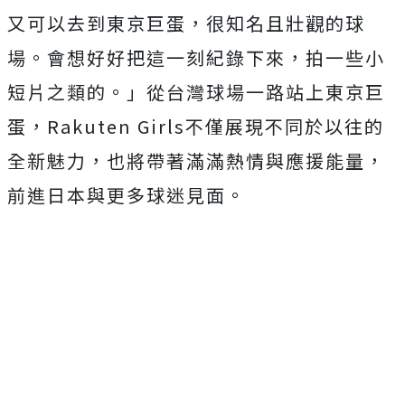
又可以去到東京巨蛋，很知名且壯觀的球
場。會想好好把這一刻紀錄下來，拍一些小
短片之類的。」從台灣球場一路站上東京巨
蛋，Rakuten Girls不僅展現不同於以往的
全新魅力，也將帶著滿滿熱情與應援能量，
前進日本與更多球迷見面。