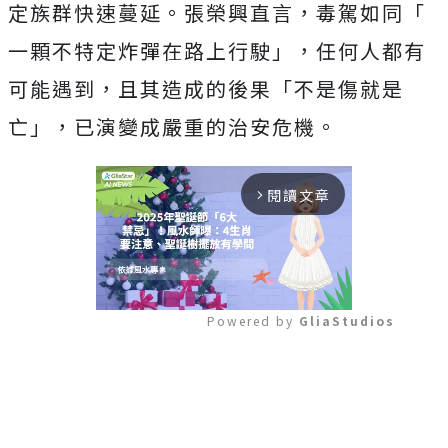
定族群快速蔓延。張榮興直言，毒駕如同「
一顆不特定炸彈在路上行駛」，任何人都有
可能遇到，
且其造成的後果「不是傷就是
亡」，已演變成嚴重的治安危機。
閱讀文章
arrow_forward_ios
Powered by 
GliaStudios
Mute