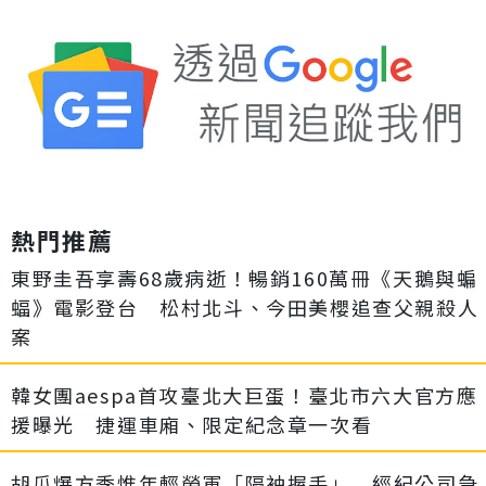
熱門推薦
東野圭吾享壽68歲病逝！暢銷160萬冊《天鵝與蝙
蝠》電影登台 松村北斗、今田美櫻追查父親殺人
案
韓女團aespa首攻臺北大巨蛋！臺北市六大官方應
援曝光 捷運車廂、限定紀念章一次看
胡瓜爆方季惟年輕勞軍「隔袖握手」 經紀公司急