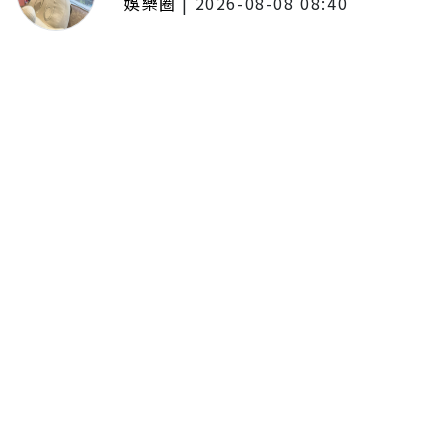
娛樂圈
|
2026-08-08 08:40
LCY呂植宇攜《原子少年》好友赴倫
敦拍MV圓夢！手搖飲忍住只喝2
杯 最慘僅睡1.5小時
留言評論
分享