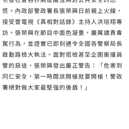
慌。
內政部警政署長張榮興日前親上火線，
接受壹電視《真相對話錄》
主持人洪培翔專
訪。張榮興在節目中面色凝重，嚴厲譴責毒
駕行為，
並證實已即刻通令全國各警察局長
啟動路檢大執法。
面對拒檢甚至企圖衝撞員
警的惡徒，張榮興發出嚴正警告：「
危害到
同仁安全，第一時間該開槍就要開槍！
警政
署絕對做大家最堅強的後盾！」