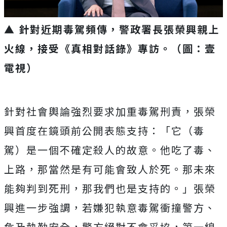
▲ 針對近期毒駕頻傳，警政署長張榮興親上
火線，接受《真相對話錄》專訪。（圖：壹
電視）
針對社會輿論強烈要求加重毒駕刑責，
張榮
興首度在鏡頭前公開表態支持：「它（毒
駕）
是一個不確定殺人的故意。他吃了毒、
上路，
那當然是有可能會致人於死。那未來
能夠判到死刑，
那我們也是支持的。」張榮
興進一步強調，
若嫌犯執意毒駕衝撞警方、
危及執勤安全，警方絕對不會妥協，
第一線