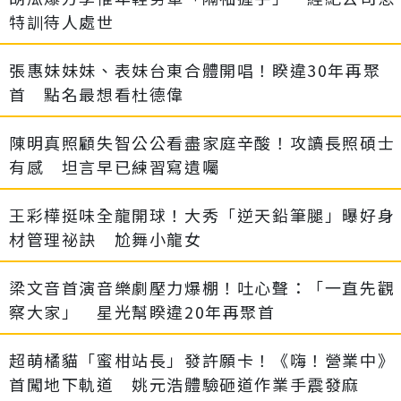
特訓待人處世
張惠妹妹妹、表妹台東合體開唱！睽違30年再聚
首 點名最想看杜德偉
陳明真照顧失智公公看盡家庭辛酸！攻讀長照碩士
有感 坦言早已練習寫遺囑
王彩樺挺味全龍開球！大秀「逆天鉛筆腿」曝好身
材管理祕訣 尬舞小龍女
梁文音首演音樂劇壓力爆棚！吐心聲：「一直先觀
察大家」 星光幫睽違20年再聚首
超萌橘貓「蜜柑站長」發許願卡！《嗨！營業中》
首闖地下軌道 姚元浩體驗砸道作業手震發麻