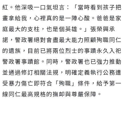
紅。他深吸一口氣坦言：「
當時看到孩子把
畫拿給我，心裡真的是一陣心酸。
爸爸是家
庭最大的支柱，也是個英雄。」張榮興承
諾，
警政署絕對會盡最大能力照顧殉職同仁
的遺族，
目前已將兩位烈士的事蹟永久入祀
警政署事蹟館。同時，
警政署也已強力推動
並通過修訂相關法規，
明確定義執行公務遭
受暴力傷亡即符合「殉職」條件，
給予第一
線同仁最高規格的撫卹與尊嚴保障。