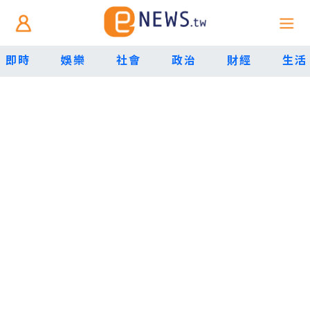
即時
娛樂
社會
政治
財經
生活