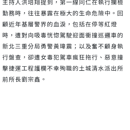
主持人洪培翔提到，第一線同仁在執行攔檢
勤務時，
往往暴露在極大的生命危險中。回
顧近年基層警界的血淚，
包括在停等紅燈
時，
遭對向吸毒恍惚駕駛迎面衝撞巡邏車的
新北三重分局勇警黃瑋震；
以及奮不顧身執
行盤查，卻遭女毒犯駕車瘋狂拖行、
惡意撞
擊捷運工程護欄不幸殉職的土城清水派出所
前所長劉宗鑫。