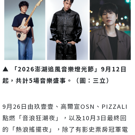
▲ 「2026澎湖追風音樂燈光節」9月12日
起，共計5場音樂盛事。（圖：三立）
9
月
26
日由玖壹壹、高爾宣
OSN
、
PIZZALI
點燃「音浪狂潮夜」，以及
10
月
3
日最終回
的「熱浪搖擺夜」，除了有影史票房冠軍電