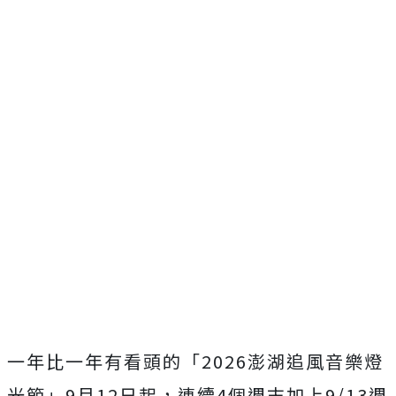
一年比一年有看頭的「
2026
澎湖追風音樂燈
光節」
9
月
12
日起，連續
4
個週末加上
9/13
週