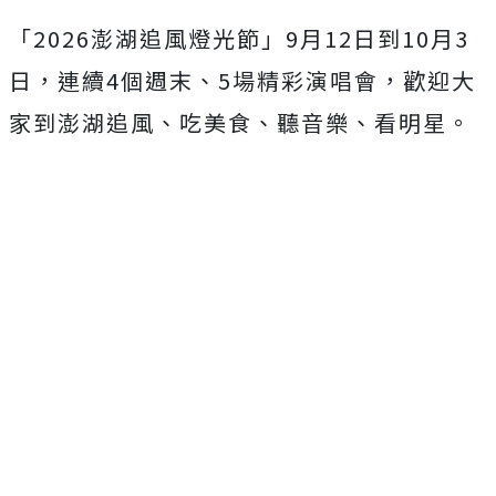
「
2026
澎湖追風燈光節」
9
月
12
日到
10
月
3
日，連續
4
個週末、
5
場精彩演唱會，歡迎大
家到澎湖追風、吃美食、聽音樂、看明星。