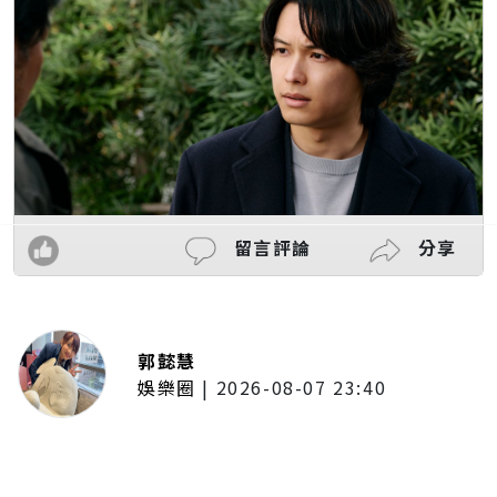
留言評論
分享
郭懿慧
娛樂圈
|
2026-08-07 23:40
大提琴家馬友友再度來臺！臺北、
臺中共譜音樂饗宴 每次訪臺都帶