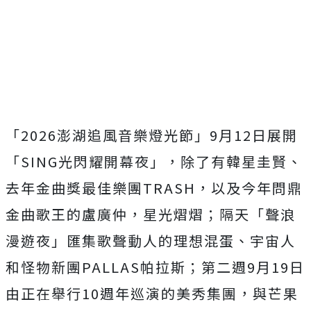
「
2026
澎湖追風音樂燈光節」
9
月
12
日展開
「
SING
光閃耀開幕夜」，除了有韓星圭賢、
去年金曲獎最佳樂團
TRASH
，以及今年問鼎
金曲歌王的盧廣仲，星光熠熠；隔天「聲浪
漫遊夜」匯集歌聲動人的理想混蛋、宇宙人
和怪物新團
PALLAS
帕拉斯；第二週
9
月
19
日
由正在舉行
10
週年巡演的美秀集團，與芒果