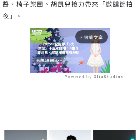
醬、椅子樂團、胡凱兒接力帶來「微醺節拍
夜」。
閱讀文章
arrow_forward_ios
Powered by 
GliaStudios
Mute