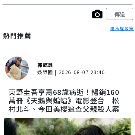
隱私權政策
熱門推薦
郭懿慧
娛樂圈
|
2026-08-07 23:40
東野圭吾享壽68歲病逝！暢銷160
萬冊《天鵝與蝙蝠》電影登台 松
村北斗、今田美櫻追查父親殺人案