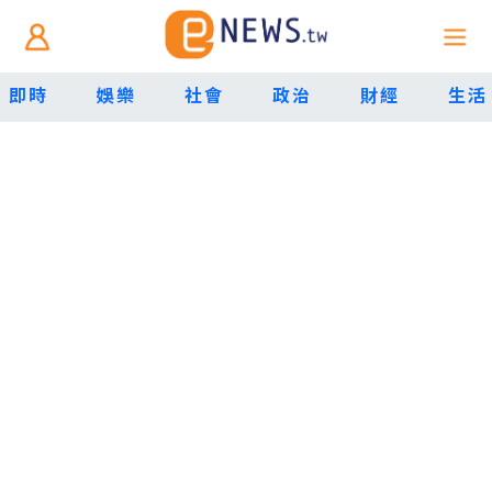
即時
娛樂
社會
政治
財經
生活