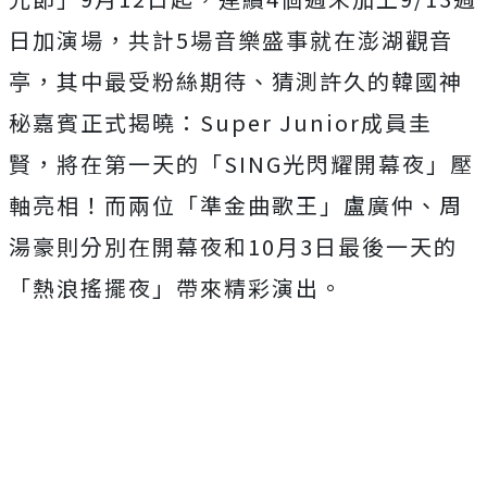
日加演場，共計
5
場音樂盛事就在澎湖觀音
亭，其中最受粉絲期待、猜測許久的韓國神
秘嘉賓正式揭曉：
Super Junior
成員圭
賢，將在第一天的「
SING
光閃耀開幕夜」壓
軸亮相！而兩位「準金曲歌王」盧廣仲、周
湯豪則分別在開幕夜和
10
月
3
日最後一天的
「熱浪搖擺夜」帶來精彩演出。