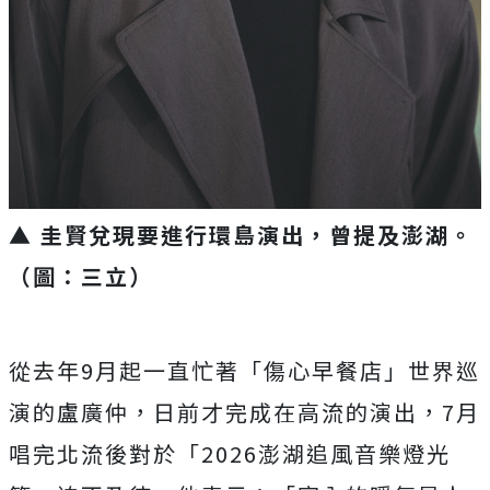
▲ 圭賢兌現要進行環島演出，曾提及澎湖。
（圖：三立）
從去年
9
月起一直忙著「傷心早餐店」世界巡
演的盧廣仲，日前才完成在高流的演出，
7
月
唱完北流後對於「
2026
澎湖追風音樂燈光