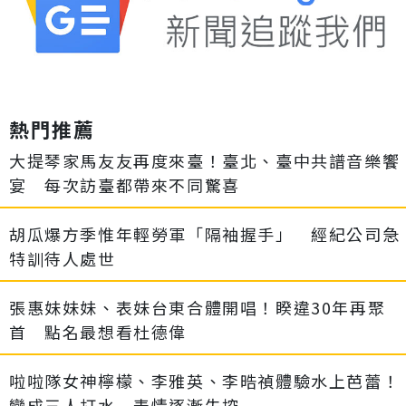
熱門推薦
大提琴家馬友友再度來臺！臺北、臺中共譜音樂饗
宴 每次訪臺都帶來不同驚喜
胡瓜爆方季惟年輕勞軍「隔袖握手」 經紀公司急
特訓待人處世
張惠妹妹妹、表妹台東合體開唱！睽違30年再聚
首 點名最想看杜德偉
啦啦隊女神檸檬、李雅英、李晧禎體驗水上芭蕾！
變成三人打水 表情逐漸失控