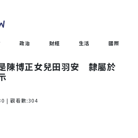
會
政治
財經
生活
國際
是陳博正女兒田羽安 隸屬於
示
30
| 觀看數:
304