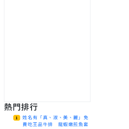
熱門排行
姓名有「真、淑、美、麗」免
1
費吃王品牛排 龍蝦嫩煎魚套