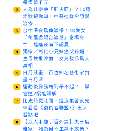
餐價值千元
人為什麼會「肝火旺」？10種
2
症狀報你知！中醫這樣辯證與
治療...
台中深夜驚傳墜樓！48歲女
3
「租屋處陽台墜落」當場身
亡 尪連夜南下認屍
獨家／彰化小兄妹癌父猝逝！
4
生母挨批冷血 女兒駁斥驚人
真相
日月談畫 百位知名藝術家齊
5
畫日月潭
運動後肩膀痛到舉不起？ 學
6
會這2招能緩解
比史詩更壯闊！還沒複習就先
7
來看看《復仇者聯盟3》五大
看點吧
【浪人木雕手番外篇】夫三度
8
離家 她為何不生氣不放棄？