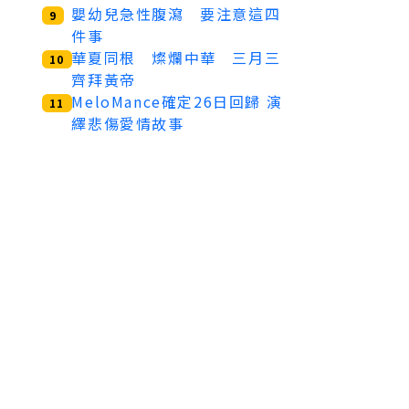
嬰幼兒急性腹瀉 要注意這四
9
件事
華夏同根 燦爛中華 三月三
10
齊拜黃帝
MeloMance確定26日回歸 演
11
繹悲傷愛情故事