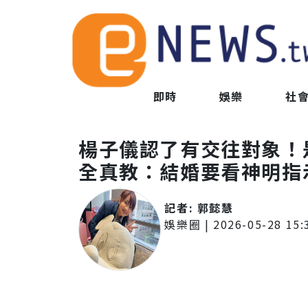
即時
娛樂
社
楊子儀認了有交往對象！
全真教：結婚要看神明指
記者:
郭懿慧
娛樂圈
|
2026-05-28 15: