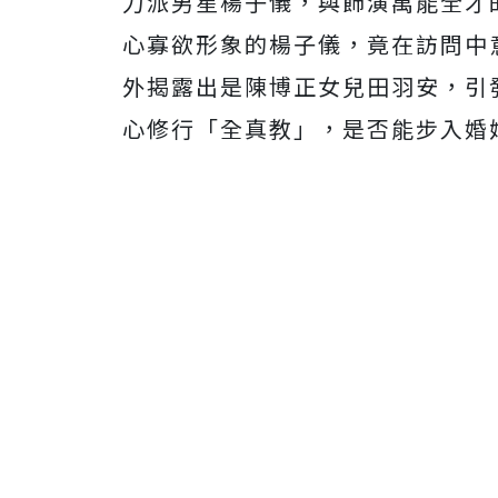
力派男星楊子儀，與飾演萬能全才
心寡欲形象的楊子儀，竟在訪問中
外揭露出是陳博正女兒田羽安，引
心修行「全真教」，是否能步入婚