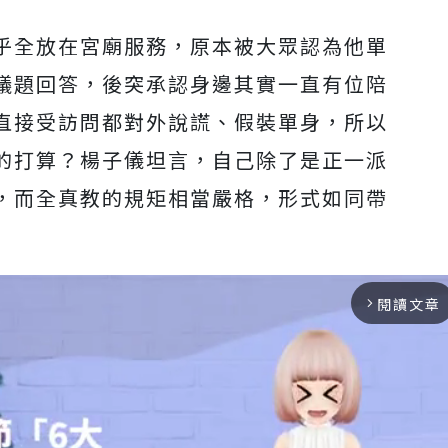
乎全放在宮廟服務，原本被大眾認為他單
議題回答，後突承認身邊其實一直有位陪
直接受訪問都對外說謊、假裝單身，所以
的打算？楊子儀坦言，自己除了是正一派
，而全真教的規矩相當嚴格，形式如同帶
閱讀文章
arrow_forward_ios