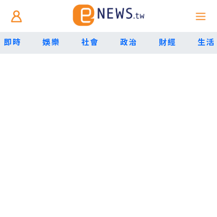
即時
娛樂
社會
政治
財經
生活