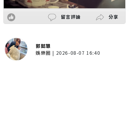
留言評論
分享
郭懿慧
娛樂圈
|
2026-08-07 16:40
啦啦隊女神檸檬、李雅英、李晧禎
體驗水上芭蕾！變成三人打水 表
情逐漸失控