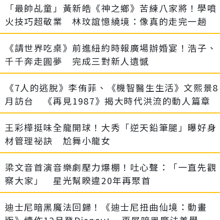
「最帥乩童」黃新皓《神之鄉》苦練八家將！學噴
火技巧超敬業 林玟誼憶繞境：像真的走完一趟
《請世界吃桌》前進紐約時報廣場辦婚宴！浩子、
千千奔走圓夢 完成三對新人遺憾
《7人的逃脫》李侑菲、《機智醫生生活》文熙景8
月訪台 《再見1987》揭大時代洪流的動人篇章
王彩樺挺味全龍開球！大秀「逆天鉛筆腿」曝好身
材管理祕訣 尬舞小龍女
梁文音首演音樂劇壓力爆棚！吐心聲：「一直先觀
察大家」 星光幫睽違20年再聚首
迪士尼暗黑魔法回歸！《迪士尼扭曲仙境：動畫
版》續作12月登Disney+ 再展暗黑魔法美學