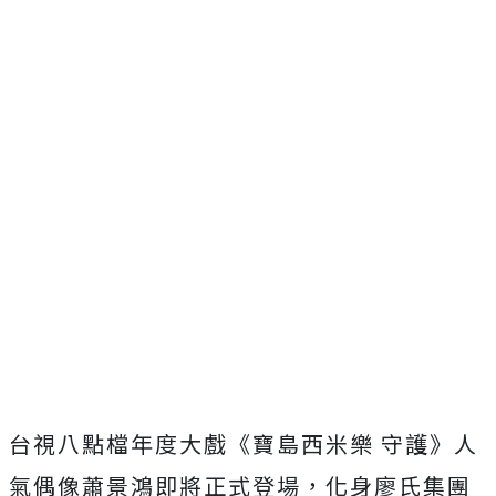
台視八點檔年度大戲《寶島西米樂 守護》人
氣偶像蕭景鴻即將正式登場，化身廖氏集團