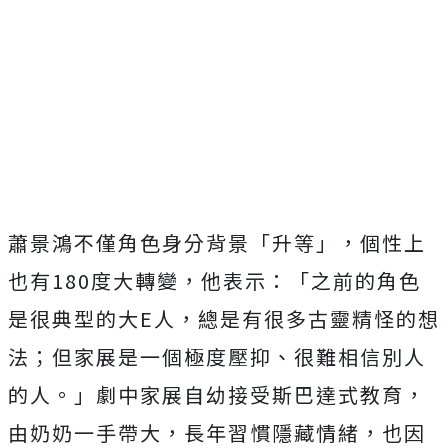
蕭景鴻不僅角色身分背景「升等」，個性上
也有
180
度大轉變，
他表示：「之前的角色
是很典型的大
E
人，
總是有很多古靈精怪的想
法；但家展是一個極度壓抑、
很難相信別人
的人。」劇中家展自幼接受斯巴達式教育，
由奶奶一手帶大，長年習慣隱藏情緒，
也因