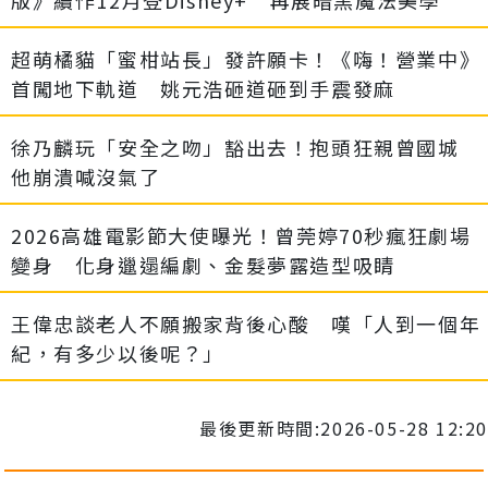
超萌橘貓「蜜柑站長」發許願卡！《嗨！營業中》
首闖地下軌道 姚元浩砸道砸到手震發麻
徐乃麟玩「安全之吻」豁出去！抱頭狂親曾國城
他崩潰喊沒氣了
2026高雄電影節大使曝光！曾莞婷70秒瘋狂劇場
變身 化身邋遢編劇、金髮夢露造型吸睛
王偉忠談老人不願搬家背後心酸 嘆「人到一個年
紀，有多少以後呢？」
最後更新時間:2026-05-28 12:20