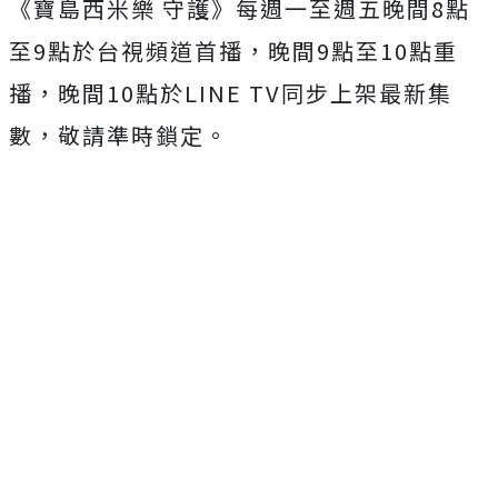
《寶島西米樂 守護》每週一至週五晚間
8
點
至
9
點於台視頻道首播，晚間
9
點至
1
0
點重
播，晚間
10
點於
LINE TV
同步上架最新集
數，敬請準時鎖定。