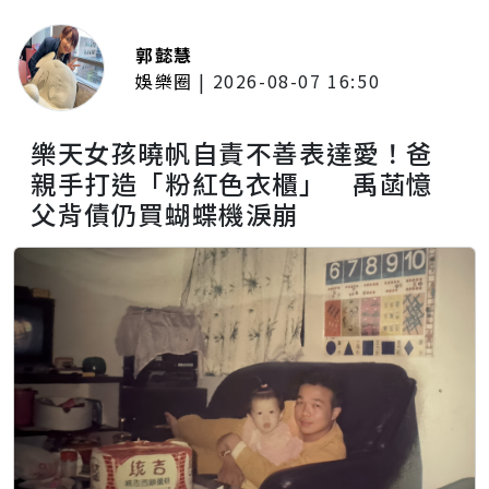
郭懿慧
娛樂圈
|
2026-08-07 16:50
樂天女孩曉帆自責不善表達愛！爸
親手打造「粉紅色衣櫃」 禹菡憶
父背債仍買蝴蝶機淚崩