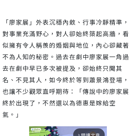
「
廖家展」外表沉穩內斂、行事冷靜精準，
對事業充滿野心，
對人卻始終築起高牆，看
似擁有令人稱羨的婚姻與地位，
內心卻藏著
不為人知的秘密。
過去在劇中廖家展一角過
去在劇中早已多次被提及，
卻始終只聞其
名、不見其人，如今終於等到蕭景鴻登場，
也讓不少觀眾直呼期待：「傳說中的廖家展
終於出現了，
不然還以為德惠是嫁給空
氣。」
閱讀文章
arrow_forward_ios