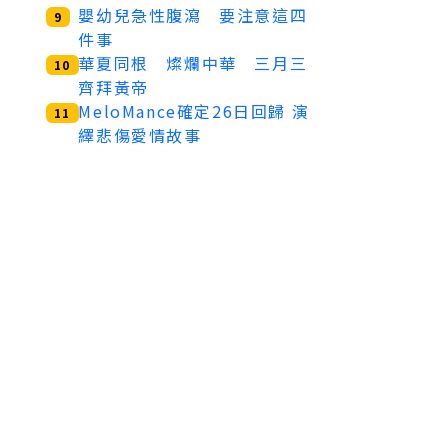
嬰幼兒急性腹瀉 要注意這四
9
件事
華夏同根 燦爛中華 三月三
10
齊拜黃帝
MeloMance確定26日回歸 演
11
繹悲傷愛情故事