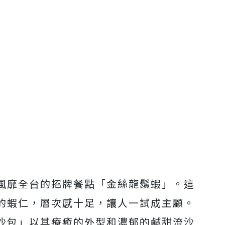
風靡全台的招牌餐點「金絲龍鬚蝦」。這
的蝦仁，層次感十足，讓人一試成主顧。
沙包」以其療癒的外型和濃郁的鹹甜流沙