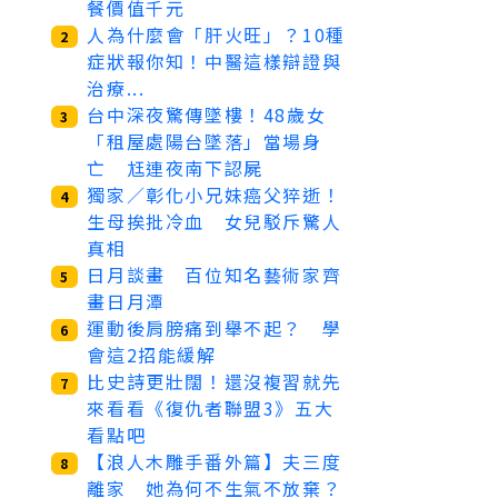
餐價值千元
人為什麼會「肝火旺」？10種
2
症狀報你知！中醫這樣辯證與
治療...
台中深夜驚傳墜樓！48歲女
3
「租屋處陽台墜落」當場身
亡 尪連夜南下認屍
獨家／彰化小兄妹癌父猝逝！
4
生母挨批冷血 女兒駁斥驚人
真相
日月談畫 百位知名藝術家齊
5
畫日月潭
運動後肩膀痛到舉不起？ 學
6
會這2招能緩解
比史詩更壯闊！還沒複習就先
7
來看看《復仇者聯盟3》五大
看點吧
【浪人木雕手番外篇】夫三度
8
離家 她為何不生氣不放棄？