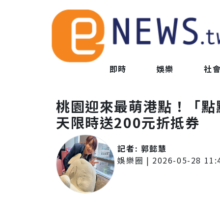
即時
娛樂
社
桃園迎來最萌港點！「點
天限時送200元折抵券
記者:
郭懿慧
娛樂圈
|
2026-05-28 11: