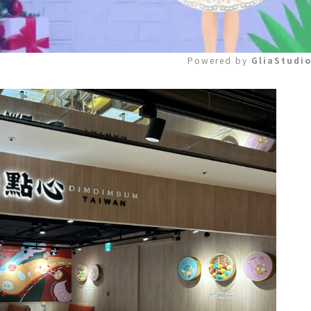
Powered by 
GliaStudi
Mute