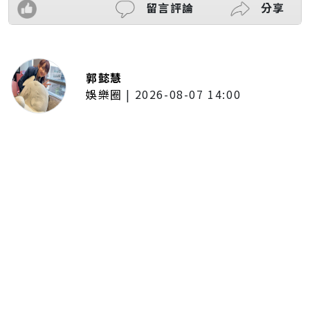
留言評論
分享
郭懿慧
娛樂圈
|
2026-08-07 14:00
邱凱偉首闖台八搭陳珮騏演夫妻！
抱童星被萌翻 鬆口：想再生一個
女兒