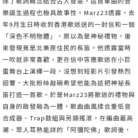
除了歌詞概念結合古人智慧，
這首單曲的音
樂誕生過程也極具故事性。Marz23透露，
去
年9月生日時收到香港歌迷送的一封信和一個
「深色不明物體」，
原以為是神秘禮物，後
來發現竟是北美原住民的長笛。
他透露當時
一吹就非常喜歡，
更在信中答應歌迷在小巨
蛋舞台上演繹一段，
沒想到短影片引發熱烈
迴響，
大批粉絲敲碗希望他能為這把神祕長
笛打造一首歌。
於是Marz23將歌迷的禮物與
自身的啟發融為一體，
歌曲曲風揉合重低音
合成器、Trap鼓組與另類搖滾，
在編曲最高
潮、眾人耳熟能詳的「阿彌陀佛」歌詞後，