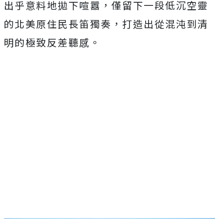
出乎意料地拋下喧囂，僅留下一段低沉空靈
的北美原住民長笛獨奏，
打造出從混沌到清
明的極致反差聽感。