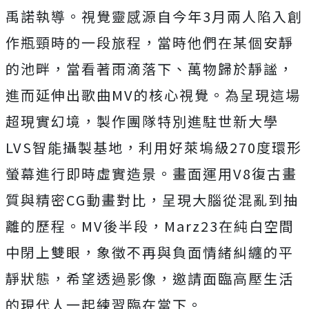
禹諾執導。
視覺靈感源自今年3月兩人陷入創
作瓶頸時的一段旅程，
當時他們在某個安靜
的池畔，當看著雨滴落下、萬物歸於靜謐，
進而延伸出歌曲MV的核心視覺。為呈現這場
超現實幻境，
製作團隊特別進駐世新大學
LVS智能攝製基地，
利用好萊塢級270度環形
螢幕進行即時虛實造景。
畫面運用V8復古畫
質與精密CG動畫對比，
呈現大腦從混亂到抽
離的歷程。MV後半段，
Marz23在純白空間
中閉上雙眼，
象徵不再與負面情緒糾纏的平
靜狀態，希望透過影像，
邀請面臨高壓生活
的現代人一起練習臨在當下。