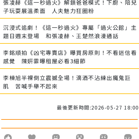
張凌赫《這一秒過火》解鎖爸爸模式！下廚、陪兒
子玩耍展溫柔面 人夫魅力狂圈粉
沉浸式追劇！《這一秒過火》專屬「過火公館」主
題日週末登場 和張凌赫、王楚然浪漫通話
李銘順拍《凶宅專賣店》曝買房原則！不看迷信看
感覺 陳姸霏曝租屋必看3細節
李棟旭半裸倒立震撼全場！滴酒不沾練出魔鬼巨
肌 苦喊手舉不起來
最後更新時間:2026-05-27 18:00