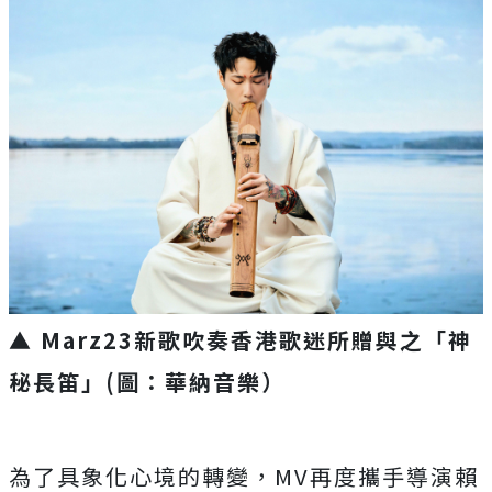
▲ Marz23新歌吹奏香港歌迷所贈與之「神
秘長笛」(圖：華納音樂）
為了具象化心境的轉變，MV再度攜手導演賴