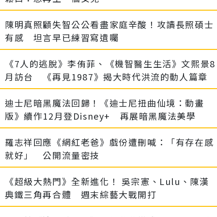
陳明真照顧失智公公看盡家庭辛酸！攻讀長照碩士
有感 坦言早已練習寫遺囑
《7人的逃脫》李侑菲、《機智醫生生活》文熙景8
月訪台 《再見1987》揭大時代洪流的動人篇章
迪士尼暗黑魔法回歸！《迪士尼扭曲仙境：動畫
版》續作12月登Disney+ 再展暗黑魔法美學
羅志祥回應《網紅老爸》戲份遭刪喊：「有存在感
就好」 公開流量密技
《超級大熱門》全新進化！ 吳宗憲、Lulu、陳漢
典鐵三角再合體 週末綜藝大戰開打