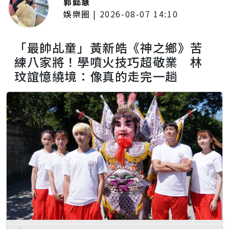
郭懿慧
娛樂圈
|
2026-08-07 14:10
「最帥乩童」黃新皓《神之鄉》苦
練八家將！學噴火技巧超敬業 林
玟誼憶繞境：像真的走完一趟