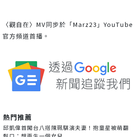
〈觀自在〉
MV同步於「Marz23」YouTube
官方頻道首播。
熱門推薦
邱凱偉首闖台八搭陳珮騏演夫妻！抱童星被萌翻
鬆口：想再生一個女兒