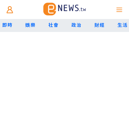
即時
娛樂
社會
政治
財經
生活