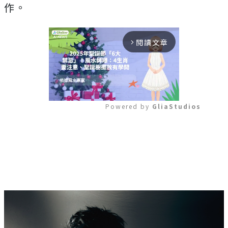
作。
閱讀文章
arrow_forward_ios
Powered by 
GliaStudios
Mute