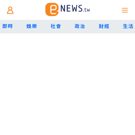
即時
娛樂
社會
政治
財經
生活