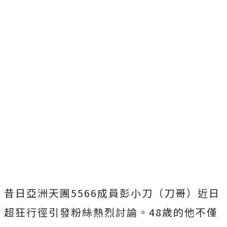
昔日亞洲天團5566成員彭小刀（刀哥）
近日
超狂行徑引發粉絲熱烈討論。48歲的他不僅