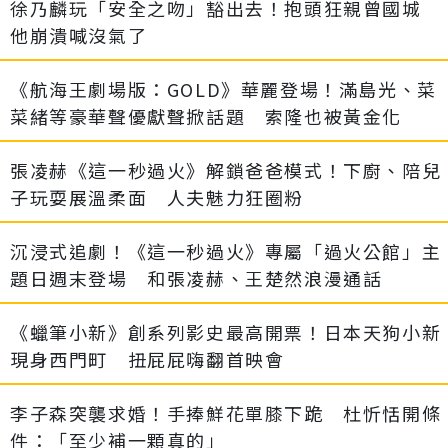
徐乃麟玩「安全之吻」豁出去！抱頭狂親曾國城
他崩潰喊沒氣了
《航海王劇場版：GOLD》華麗登場！滿島光、菜
菜緒等豪華聲優獻聲掀話題 索隆也被黃金化
張凌赫《這一秒過火》解鎖爸爸模式！下廚、陪兒
子玩耍展溫柔面 人夫魅力狂圈粉
沉浸式追劇！《這一秒過火》專屬「過火公館」主
題日週末登場 和張凌赫、王楚然浪漫通話
《蠟筆小新》創系列影史最高開票！日本天狗小新
現身西門町 扭屁屁嗨翻首映會
李子森突襲求婚！手捧鮮花單膝下跪 杜忻恬開條
件：「至少補一顆真的」