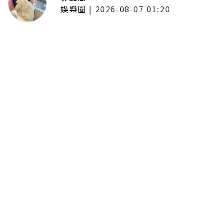
娛樂圈
|
2026-08-07 01:20
啦啦隊的檸檬、李雅英、李晧禎體
驗水上芭蕾！變成三人打水 表情
逐漸失控