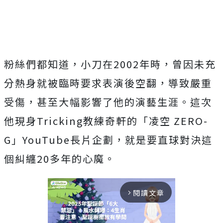
粉絲們都知道，小刀在2002年時，
曾因未充
分熱身就被臨時要求表演後空翻，導致嚴重
受傷，
甚至大幅影響了他的演藝生涯。
這次
他現身Tricking教練奇軒的「凌空 ZERO-
G」YouTube長片企劃，
就是要直球對決這
個糾纏20多年的心魔。
閱讀文章
arrow_forward_ios