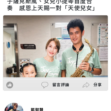
子薩克斯風、女兒小提琴首度合
奏 感恩上天賜一對「天使兒女」
留言評論
分享
郭懿慧