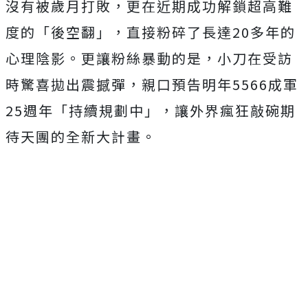
沒有被歲月打敗，
更在近期成功解鎖超高難
度的「後空翻」，
直接粉碎了長達20多年的
心理陰影。更讓粉絲暴動的是，
小刀在受訪
時驚喜拋出震撼彈，
親口預告明年5566成軍
25週年「持續規劃中」，
讓外界瘋狂敲碗期
待天團的全新大計畫。