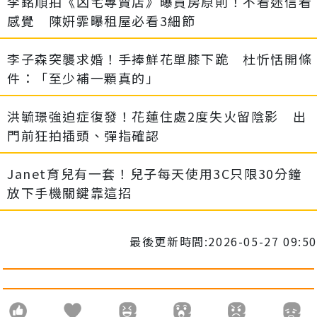
李銘順拍《凶宅專賣店》曝買房原則！不看迷信看
感覺 陳姸霏曝租屋必看3細節
李子森突襲求婚！手捧鮮花單膝下跪 杜忻恬開條
件：「至少補一顆真的」
洪毓璟強迫症復發！花蓮住處2度失火留陰影 出
門前狂拍插頭、彈指確認
Janet育兒有一套！兒子每天使用3C只限30分鐘
放下手機關鍵靠這招
最後更新時間:2026-05-27 09:50