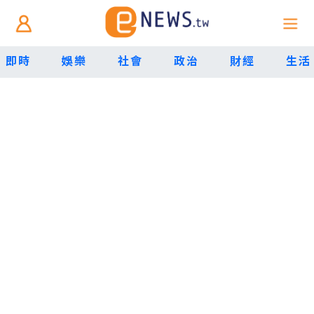
即時
娛樂
社會
政治
財經
生活