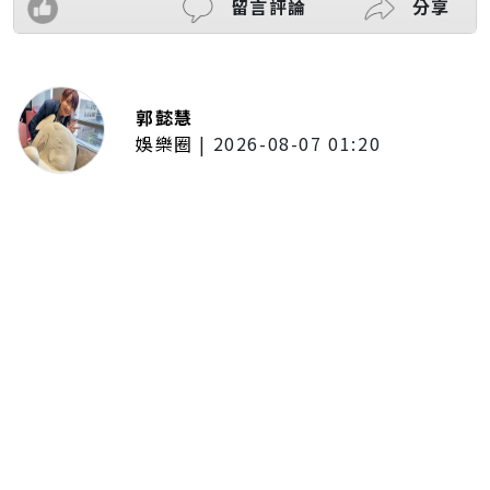
留言評論
分享
郭懿慧
娛樂圈
|
2026-08-07 01:20
啦啦隊的檸檬、李雅英、李晧禎體
驗水上芭蕾！變成三人打水 表情
逐漸失控