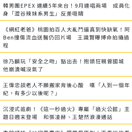
韓男團EPEX 連續5年來台！9月連唱兩場 成員化
身「澀谷辣妹系男生」反差吸睛
《網紅老爸》桃園拍百人大亂鬥逼真到快缺氧！阿
Ben撞傷流血送醫仍回片場 王識賢曝搏命拍攝過
程
徐乃麟玩「安全之吻」豁出去！抱頭狂親曾國城
他崩潰喊沒氣了
王偉忠談老人不願搬家背後心酸 嘆「人到一個年
紀，有多少以後呢？」
沉浸式追劇！《這一秒過火》專屬「過火公館」主
題日週末登場 和張凌赫、王楚然浪漫通話