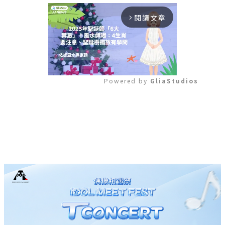
閱讀文章
arrow_forward_ios
Powered by 
GliaStudios
Mute