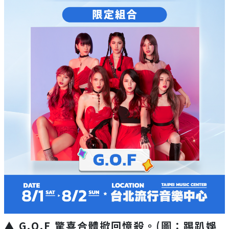
▲ G.O.F 驚喜合體掀回憶殺。(圖：踢趴娛