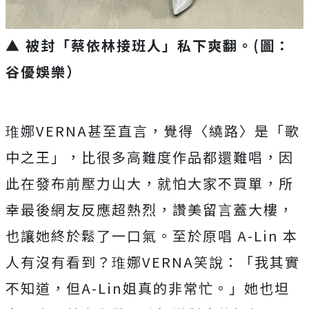
▲ 被封「蔡依林接班人」私下爽翻。(圖：
谷優娛樂）
琟娜
VERNA
甚至直言，覺得〈繞路〉是「歌
中之王」，
比很多高難度作品都還難唱，因
此在發布前壓力山大，
就怕大家不買單，所
幸最後網友反應超熱烈，讚美留言蓋大樓，
也讓她終於鬆了一口氣。至於原唱
A-Lin
本
人有沒有看到？琟娜
VERNA
笑說：「我其實
不知道，但
A-
Lin
姐真的非常忙。」她也坦