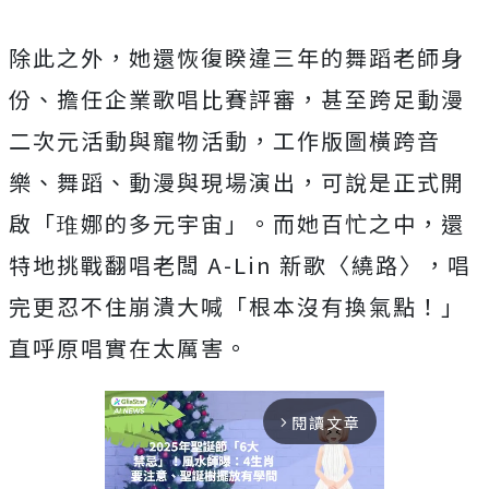
除此之外，她還恢復睽違三年的舞蹈老師身
份、
擔任企業歌唱比賽評審，甚至跨足動漫
二次元活動與寵物活動，
工作版圖橫跨音
樂、舞蹈、動漫與現場演出，可說是正式開
啟「
琟娜的多元宇宙」。而她百忙之中，還
特地挑戰翻唱老闆
A-Lin
新歌〈繞路〉，唱
完更忍不住崩潰大喊「根本沒有換氣點！」
直呼原唱實在太厲害。
閱讀文章
arrow_forward_ios