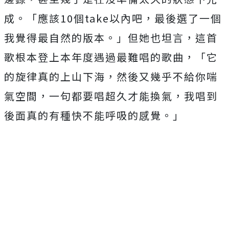
成。「應該
10
個
take
以內
吧，最後選了一個
我覺得最自然的版本。」但她也坦言，
這首
歌根本登上本年度遇過最難唱的歌曲，「
它
的旋律真的上山下海，然後又幾乎不給你喘
氣空間，
一句都要唱超久才能換氣，我唱到
後面真的有種快不能呼吸的感覺。
」