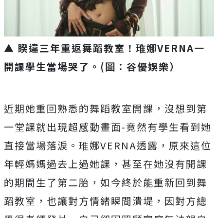
▲ 睽違三年重返舞蹈教室！琟娜VERNA一
開課學生當場哭了。(圖：谷優娛樂）
近期她重回熟悉的舞蹈教室開課，沒想到第
一堂課就出現超感動畫面
-
竟然有學生看到她
直接當場落淚。琟娜
VERNA
透露，
原來這位
年輕媽媽過去上過她課，
甚至在她沒有開課
的期間生了第二胎，
如今終於能重新回到舞
蹈教室，也讓對方情緒瞬間潰堤，
因對方總