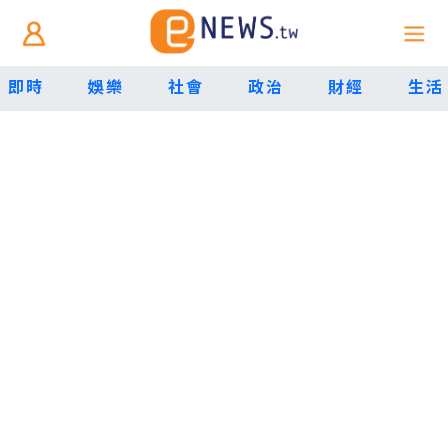
即時
娛樂
社會
政治
財經
生活