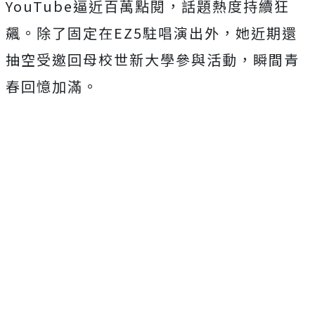
YouTube
逼近百萬點閱，
話題熱度持續狂
飆。除了固定在
EZ5
駐唱演出外，
她近期還
抽空受邀回母校世新大學參與活動，瞬間青
春回憶加滿。