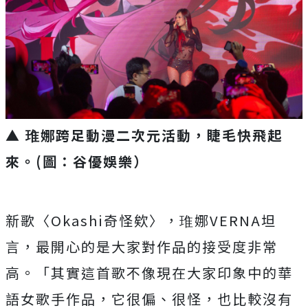
▲ 琟娜跨足動漫二次元活動，睫毛快飛起
來。(圖：谷優娛樂）
新歌〈
Okashi
奇怪欸〉，琟娜
VERNA
坦
言，
最開心的是大家對作品的接受度非常
高。「
其實這首歌不像現在大家印象中的華
語女歌手作品，它很偏、很怪，
也比較沒有