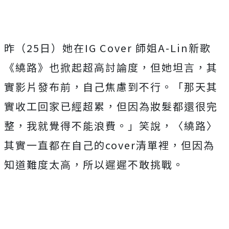
昨（
25
日）她在
IG Cover
師姐
A-Lin
新歌
《繞路》也掀起超高討論度，但她坦言，
其
實影片發布前，自己焦慮到不行。「那天其
實收工回家已經超累，
但因為妝髮都還很完
整，我就覺得不能浪費。」笑說，〈繞路〉
其實一直都在自己的
cover
清單裡，但因為
知道難度太高，
所以遲遲不敢挑戰。