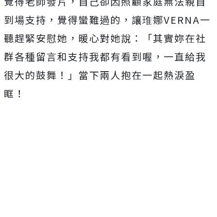
覺得老師發片，自己卻因照顧家庭無法親自
到場支持，
覺得蠻難過的，讓琟娜
VERNA
一
聽趕緊安慰她，暖心對她說：「
其實妳在社
群各種留言和支持我都有看到喔，一直給我
很大的鼓舞！
」當下兩人抱在一起熱淚盈
眶！