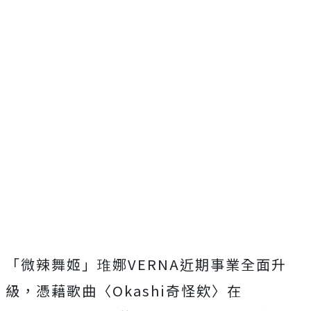
「微辣舞姬」琟娜
VERNA
近期事業全面升
級，憑藉歌曲〈
Oka
shi
奇怪欸〉在