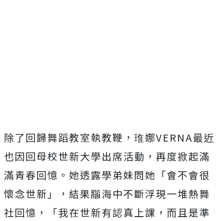
除了回歸舞蹈教室執教鞭，琟娜
VERNA
最近
也因回母校世新大學
出席活動，再度掀起滿
滿青春回憶。她透露學弟妹問她「
會不會很
懷念世新」，結果腦海中不斷浮現一堆熱舞
社回憶，「
我在世新有認真上課，而且是準