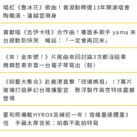
唱紅《魯冰花》歌曲！曾淑勤睽違13年開演唱會
陶曉清、潘越雲現身
曾獻唱《吉伊卡哇》合作曲！覆面系歌手 yama 來
台感動到快哭 喊話：「一定會再回來」
《來！金來號！》片尾曲來回討論3次都沒結果
周興哲東京靠一台電子琴寫出〈殼〉
《綜藝大集合》赴鹿港直擊「琉璃媽祖」！7萬片
玻璃打造夢幻台灣護聖宮 懸浮製作高空特技震撼
登場
夏和熙備戰HYROX苦練近一年！雪橇重達體重3
倍 手繭太厚苦笑：拍戲不能拍特寫