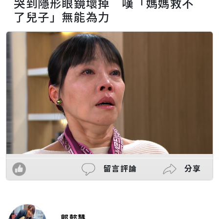
哭到隱形眼鏡壞掉 嘆「媽媽救不
了兒子」無能為力
留言評論
分享
郭懿慧