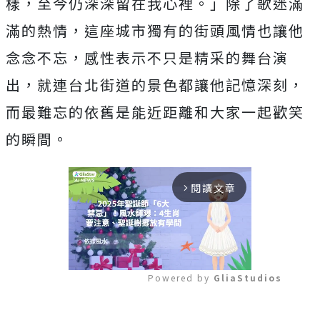
樣，至今仍深深留在我心裡。」
除了歌迷滿
滿的熱情，這座城市獨有的街頭風情也讓他
念念不忘，
感性表示不只是精采的舞台演
出，
就連台北街道的景色都讓他記憶深刻，
而最難忘的依舊是能近距離和大家一起歡笑
的瞬間。
閱讀文章
arrow_forward_ios
Powered by 
GliaStudios
Mute