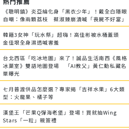
熱門推薦
《聰明鎮》炎亞綸化身「黑衣少年」！戴全白隱眼
自嘲：像兩顆荔枝 蔡淑臻崩潰喊「喪屍不好當」
韓籍3女神「玩水祭」超嗨！高佳彬被水桶蓋頭
金佳垠全身濕透喊害羞
台北西區「吃冰地圖」來了！誠品生活南西《風格
冰菓室》雙語地圖登場 「AI教父」黃仁勳私藏名
單曝光
七月普渡供品怎麼選？專家揭「吉祥水果」6大類
型：火龍果、橘子等
漢堡王「芒果Q彈海老堡」登場！買就抽Wing
Stars「一粒」親簽禮