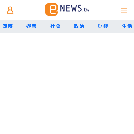
即時
娛樂
社會
政治
財經
生活