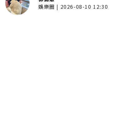
娛樂圈
|
2026-08-10 12:30
安普賢《財閥X刑警2》包私人飛機
查案！親友看完狂喊「想把妹妹嫁
給他」 本人認了：與自己個性差
很多