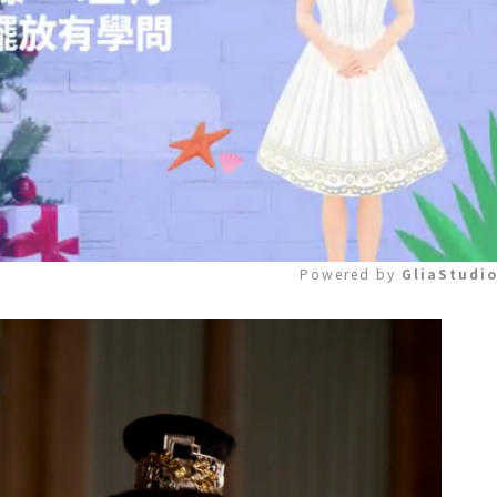
Powered by 
GliaStudi
Mute