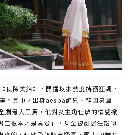
劇《良陳美錦》，
開播以來熱度持續狂飆，
冠軍。其中，
出身aespa師兄、韓國男團
全劇最大黑馬，他對女主角任敏的情感掀
男二根本才是真愛」，甚至被劇迷狂敲碗
出來的，任敏受訪時曾透露，
兩人10歲左