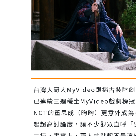
台灣大哥大MyVideo跟播古裝陸
已連續三週穩坐MyVideo戲劇榜
NCT的董思成（昀昀）
更意外成為
起超高討論度，
讓不少觀眾直呼「
二搭。
事實上，兩人的默契不是演