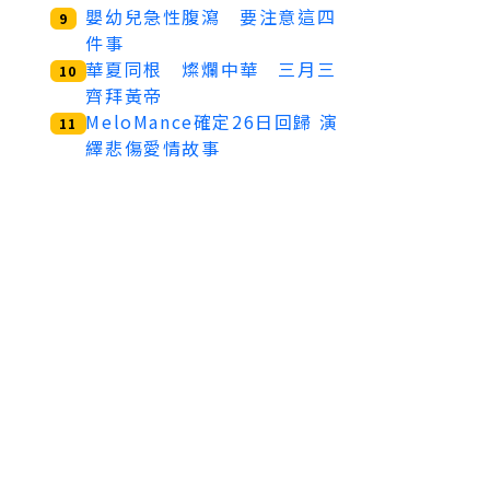
嬰幼兒急性腹瀉 要注意這四
9
件事
華夏同根 燦爛中華 三月三
10
齊拜黃帝
MeloMance確定26日回歸 演
11
繹悲傷愛情故事