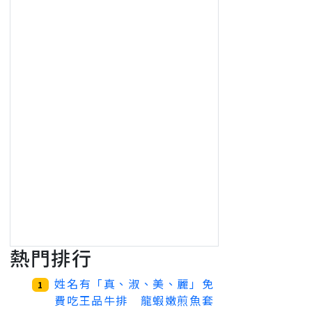
熱門排行
姓名有「真、淑、美、麗」免
1
費吃王品牛排 龍蝦嫩煎魚套