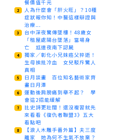
餐價值千元
人為什麼會「肝火旺」？10種
2
症狀報你知！中醫這樣辯證與
治療...
台中深夜驚傳墜樓！48歲女
3
「租屋處陽台墜落」當場身
亡 尪連夜南下認屍
獨家／彰化小兄妹癌父猝逝！
4
生母挨批冷血 女兒駁斥驚人
真相
日月談畫 百位知名藝術家齊
5
畫日月潭
運動後肩膀痛到舉不起？ 學
6
會這2招能緩解
比史詩更壯闊！還沒複習就先
7
來看看《復仇者聯盟3》五大
看點吧
【浪人木雕手番外篇】夫三度
8
離家 她為何不生氣不放棄？