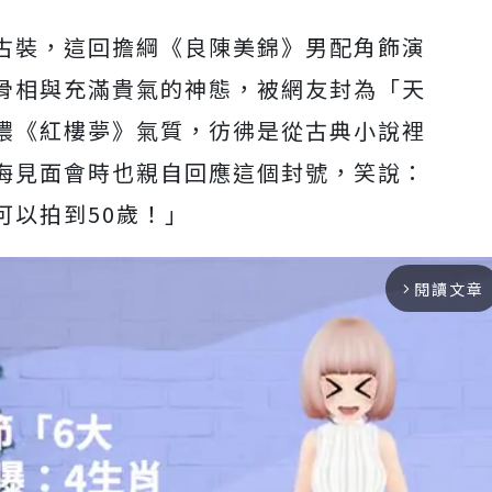
古裝，這回擔綱《良陳美錦》
男配角飾演
骨相與充滿貴氣的神態，被網友封為「天
濃《紅樓夢》氣質，
彷彿是從古典小說裡
海見面會時也親自回應這個封號，笑說：
可以拍到50歲！」
閱讀文章
arrow_forward_ios