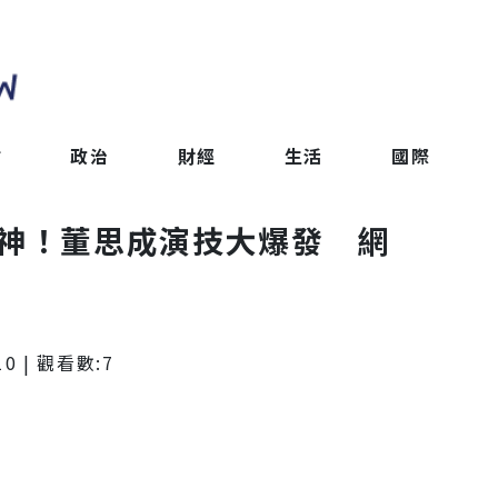
會
政治
財經
生活
國際
男神！董思成演技大爆發 網
10
| 觀看數:
7