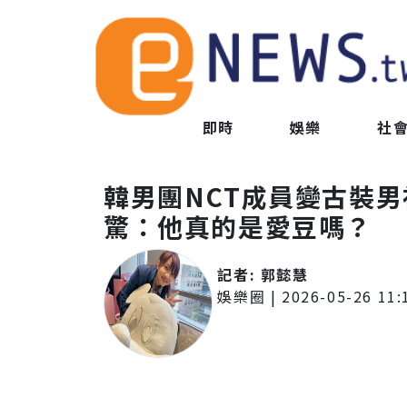
即時
娛樂
社
韓男團NCT成員變古裝
驚：他真的是愛豆嗎？
記者:
郭懿慧
娛樂圈
|
2026-05-26 11: