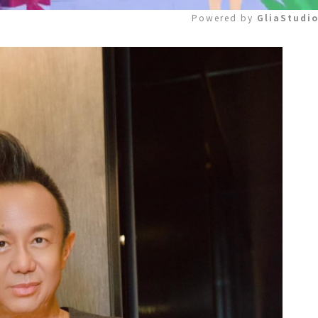
Powered by 
GliaStudi
Mute