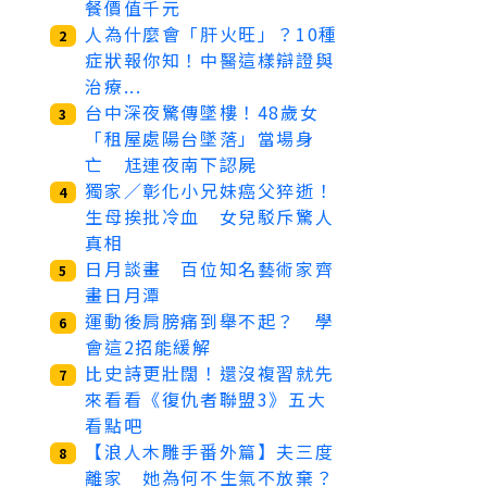
餐價值千元
人為什麼會「肝火旺」？10種
2
症狀報你知！中醫這樣辯證與
治療...
台中深夜驚傳墜樓！48歲女
3
「租屋處陽台墜落」當場身
亡 尪連夜南下認屍
獨家／彰化小兄妹癌父猝逝！
4
生母挨批冷血 女兒駁斥驚人
真相
日月談畫 百位知名藝術家齊
5
畫日月潭
運動後肩膀痛到舉不起？ 學
6
會這2招能緩解
比史詩更壯闊！還沒複習就先
7
來看看《復仇者聯盟3》五大
看點吧
【浪人木雕手番外篇】夫三度
8
離家 她為何不生氣不放棄？