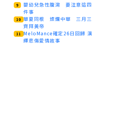
嬰幼兒急性腹瀉 要注意這四
9
件事
華夏同根 燦爛中華 三月三
10
齊拜黃帝
MeloMance確定26日回歸 演
11
繹悲傷愛情故事