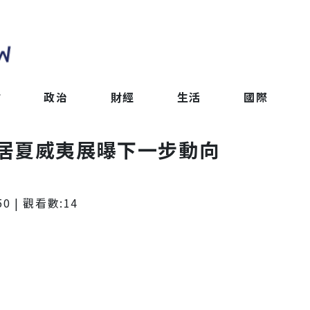
會
政治
財經
生活
國際
居夏威夷展曝下一步動向
50
| 觀看數:
14