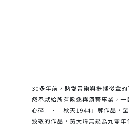
30
多年前，熱愛音樂與提攜後輩的
然奉獻給所有歌迷與演藝事業，一
心碎」、「秋天
1944
」等作品，
至
致敬的作品，
黃大煒無疑為九零年