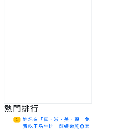
熱門排行
姓名有「真、淑、美、麗」免
1
費吃王品牛排 龍蝦嫩煎魚套