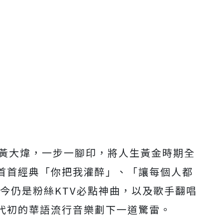
黃大煒，一步一腳印，
將人生黃金時期全
首首經典「
你把我灌醉」、「讓每個人都
今仍是粉絲
KTV
必點神曲，以及歌手翻唱
代初的華語流行音樂劃下一道驚雷。