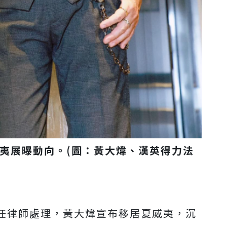
威夷展曝動向。(圖：黃大煒、漢英得力法
任律師處理，
黃大煒宣布移居夏威夷，沉