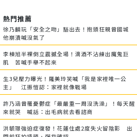
熱門推薦
徐乃麟玩「安全之吻」豁出去！抱頭狂親曾國城
他崩潰喊沒氣了
李棟旭半裸倒立震撼全場！滴酒不沾練出魔鬼巨
肌 苦喊手舉不起來
生3兒壓力曝光！羅美玲笑喊「我是家裡唯一公
主」 江振愷認：家裡就像戰場
許乃涵曾罹憂鬱症「最嚴重一周沒洗澡」！每天醒
來就哭 喊話：出毛病就去看諮商
洪毓璟強迫症復發！花蓮住處2度失火留陰影 出
門前狂拍插頭、彈指確認