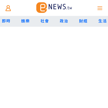
即時
娛樂
社會
政治
財經
生活