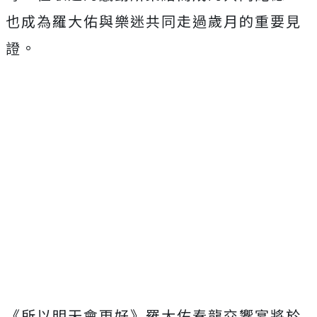
也成為羅大佑與樂迷共同走過歲月的重要見
證。
《所以明天會更好》羅大佑春龍交響宴將於