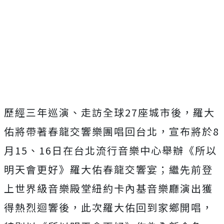
歷經三年巡演、走訪全球
27
座城市後，羅大
佑將帶著春龍交響樂團唱回台北，宣布將於
8
月
15
、
16
日在台北流行音樂中心舉辦《所以
明天會更好》羅大佑春龍交響宴；繼先前登
上世界級音樂殿堂紐約卡內基音樂廳演出獲
得熱烈迴響後，此次羅大佑回到家鄉開唱，