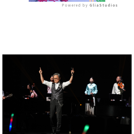
Powered by 
GliaStudios
Mute