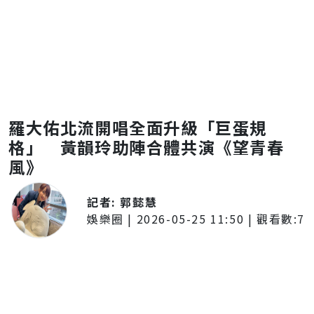
羅大佑北流開唱全面升級「巨蛋規
格」 黃韻玲助陣合體共演《望青春
風》
記者:
郭懿慧
娛樂圈
|
2026-05-25 11:50
| 觀看數:
7