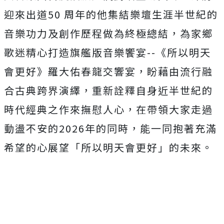
迎來出道
50
周年的他集結樂壇生涯半世紀的
音樂功力及創作歷程做為終極總結，為家鄉
歌迷精心打造旗艦版音樂饗宴
--
《所以明天
會更好》羅大佑春龍交響宴，盼藉由流行融
合古典跨界演繹，重新詮釋自身近半世紀的
時代經典之作來撫慰人心，在帶領大家走過
動盪不安的
2026
年的同時，能一同抱著充滿
希望的心展望「所以明天會更好」的未來。