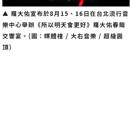
▲
羅大佑宣布於
8
月
15
、
16
日在台北流行音
樂中心舉辦《所以明天會更好》羅大佑春龍
交響宴
。(圖：媒體棧 / 大右音樂 / 超級圓
頂）