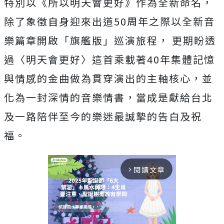
特別以《所以明天會更好》作為全新命名，
除了象徵自身迎來出道
50
周年之際以全新音
樂篇章開啟「旗艦版」巡演旅程，
更期盼透
過〈明天會更好〉這首乘載著
40
年集體記憶
與情感的金曲做為貫穿演出的主軸核心，並
化為一封深情的音樂情書，當成是獻給台北
及一路陪伴至今的樂迷最誠摯的告白及祝
福。
閱讀文章
arrow_forward_ios