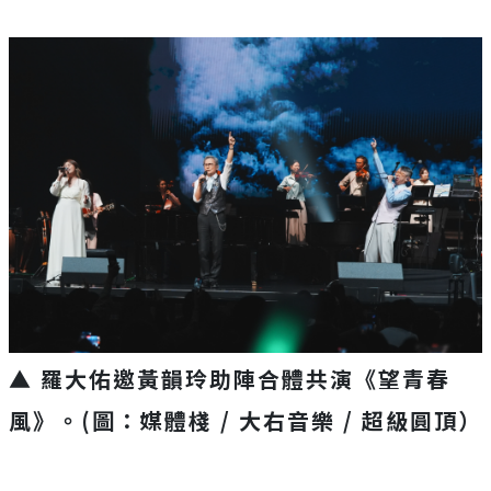
▲ 羅大佑邀黃韻玲助陣合體共演《望青春
風》。(圖：媒體棧 / 大右音樂 / 超級圓頂）