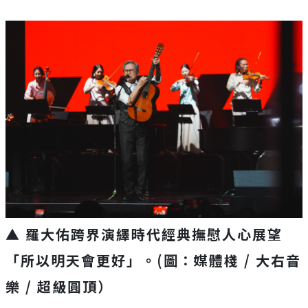
▲ 羅大佑跨界演繹時代經典撫慰人心展望
「所以明天會更好」。(圖：媒體棧 / 大右音
樂 / 超級圓頂）