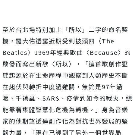
至於台北場特別加上「所以」二字的命名契
機，羅大佑透露近期受到披頭四（
The
Beatles
）
1969
年經典歌曲〈
Because
〉的
啟發而寫出新歌〈所以〉，「這首歌創作靈
感起源於在生命歷程中觀察到人類歷史不斷
在起伏與轉折中度過難關，無論是
97
年過
渡、千禧蟲、
SARS
、疫情到如今的戰火，總
能靠著集體智慧化危機為轉機。」身為音樂
家的他期望透過創作化為對抗世界變局的堅
韌力量，「現在已經到了另外一個世界局