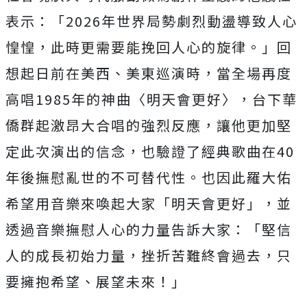
表示：「
2026
年世界局勢劇烈動盪導致人心
惶惶，此時更需要能挽回人心的旋律。」回
想起日前在美西、美東巡演時，當全場再度
高唱
1985
年的神曲〈明天會更好〉，台下華
僑群起激昂大合唱的強烈反應，讓他更加堅
定此次演出的信念，也驗證了經典歌曲在
40
年後撫慰亂世的不可替代性。也因此羅大佑
希望用音樂來喚起大家「明天會更好」，並
透過音樂撫慰人心的力量告訴大家：「堅信
人的成長初始力量，挫折苦難終會過去，只
要擁抱希望、展望未來！」