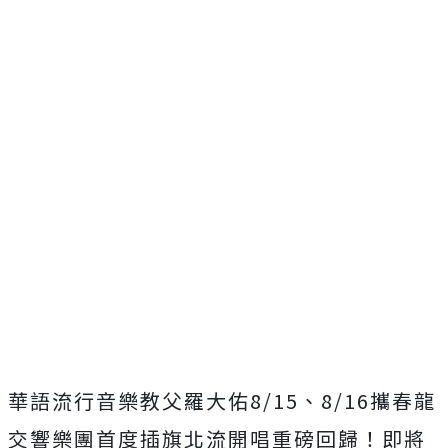
華語流行音樂教父羅大佑
8/15
、
8/16
攜春龍
交響樂團首度插旗北流開唱重磅回歸！即將