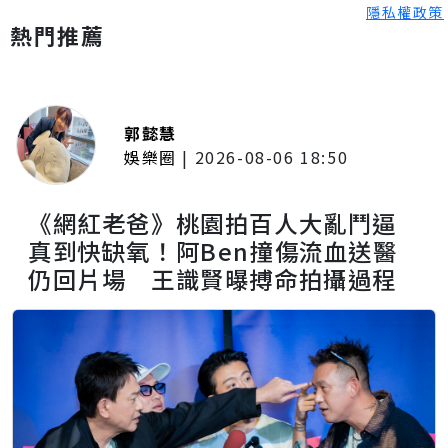
隱私權政策
熱門推薦
郭懿慧
娛樂圈
|
2026-08-06 18:50
《網紅老爸》桃園拍百人大亂鬥逼
真到快缺氧！阿Ben撞傷流血送醫
仍回片場 王識賢曝搏命拍攝過程