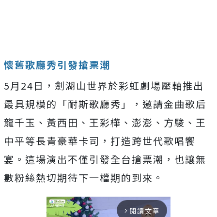
懷舊歌廳秀引發搶票潮
5月24日，劍湖山世界於彩虹劇場壓軸推出
最具規模的「耐斯歌廳秀」，邀請金曲歌后
龍千玉、黃西田、王彩樺、澎澎、方駿、王
中平等長青豪華卡司，打造跨世代歌唱饗
宴。這場演出不僅引發全台搶票潮，也讓無
數粉絲熱切期待下一檔期的到來。
閱讀文章
arrow_forward_ios