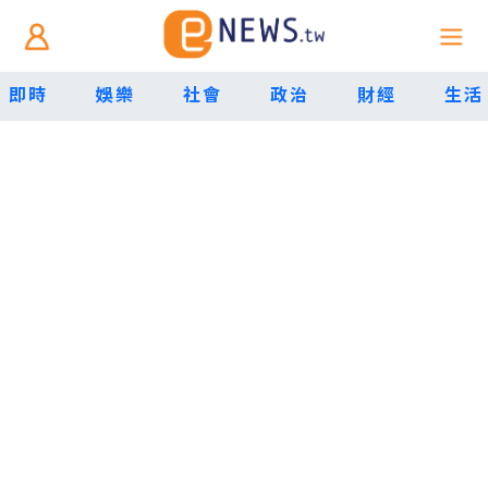
即時
娛樂
社會
政治
財經
生活