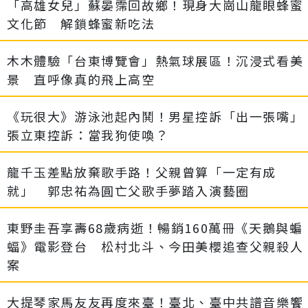
「高雄女兒」蘇晏霈回故鄉！現身大崗山龍眼蜂蜜
文化節 解鎖蜂蜜新吃法
木木體驗「台東博覽會」熱氣球展區！沉浸式看美
景 直呼像真的飛上高空
《玩很大》游泳池起內鬨！男星控訴「出一張嘴」
張立東控訴：當我狗使喚？
龍千玉差點放棄歌手路！父親曾算「一定有成
就」 郭忠祐為圓亡父歌手夢踏入演藝圈
東野圭吾享壽68歲病逝！暢銷160萬冊《天鵝與蝙
蝠》電影登台 松村北斗、今田美櫻追查父親殺人
案
大提琴家馬友友再度來臺！臺北、臺中共譜音樂饗