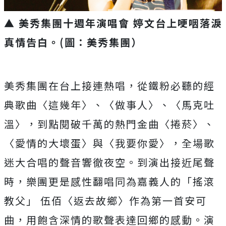
▲ 美秀集團十週年演唱會 婷文台上哽咽落淚
真情告白。(圖：美秀集團）
美秀集團在台上接連熱唱，從鐵粉必聽的經
典歌曲〈這幾年〉、〈
做事人〉、〈馬克吐
溫〉，到點閱破千萬的熱門金曲〈捲菸〉、
〈
愛情的大壞蛋〉與〈我要你愛〉，全場歌
迷大合唱的聲音響徹夜空。
到演出接近尾聲
時，樂團更是感性翻唱同為嘉義人的「搖滾
教父」 伍佰〈返去故鄉〉作為第一首安可
曲，
用飽含深情的歌聲表達回鄉的感動。演