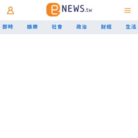
即時
娛樂
社會
政治
財經
生活