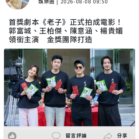
娛樂圈
|
2026-08-08 08:50
首獎劇本《老子》正式拍成電影！
郭富城、王柏傑、陳意涵、楊貴媚
領銜主演 金獎團隊打造
留言評論
分享