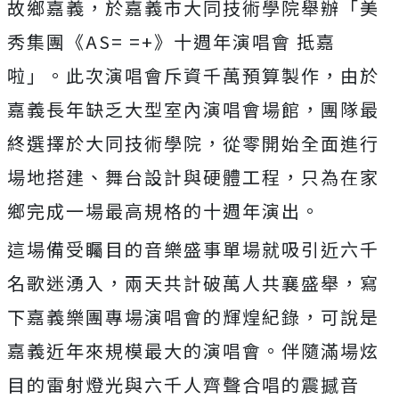
故鄉嘉義，
於嘉義市大同技術學院舉辦「美
秀集團《AS= =+》十週年演唱會 抵嘉
啦」。此次演唱會斥資千萬預算製作，
由於
嘉義長年缺乏大型室內演唱會場館，
團隊最
終選擇於大同技術學院，從零開始全面進行
場地搭建、
舞台設計與硬體工程，只為在家
鄉完成一場最高規格的十週年演出。
這場備受矚目的音樂盛事單場就吸引近六千
名歌迷湧入，
兩天共計破萬人共襄盛舉，寫
下嘉義樂團專場演唱會的輝煌紀錄，
可說是
嘉義近年來規模最大的演唱會。
伴隨滿場炫
目的雷射燈光與六千人齊聲合唱的震撼音