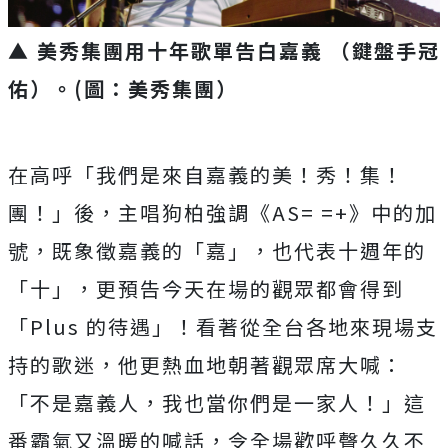
▲ 美秀集團用十年歌單告白嘉義 （鍵盤手冠
佑）。(圖：美秀集團）
在高呼「我們是來自嘉義的美！秀！集！
團！」後，主唱狗柏強調《
AS= =+》中的加
號，既象徵嘉義的「嘉」，也代表十週年的
「十」，
更預告今天在場的觀眾都會得到
「Plus 的待遇」！看著從全台各地來現場支
持的歌迷，
他更熱血地朝著觀眾席大喊：
「不是嘉義人，我也當你們是一家人！
」這
番霸氣又溫暖的喊話，令全場歡呼聲久久不