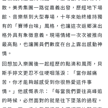
散。
美秀集團一路從嘉義出發，歷經地下場
館、音樂祭到大型專場，
十年來始終維持獨
有的「賽博台味」風格，
也讓這次返鄉演出
格外具有象徵意義。
現場情緒一次次被推向
最高點，
也讓團員們數度在台上露出感動神
情。
回想加入樂團後一起經歷的點滴和風雨，
貝
斯手婷文更忍不住哽咽落淚：「當你越痛
苦，
你才能夠越感受到你很熱愛這件事
情。」他感慨表示：「
每當我們要往高峰追
的時候，必然面對的就是往下墜落的過程。