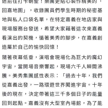
迷前往打卡朝聖！樂團更貼心製作精美的「
回嘉地圖」，收錄團員們學生時期的秘密基
地與私人口袋名單，
在特定嘉義在地店家與
現場服務台發送，
希望大家藉著這次來嘉義
看演出的契機，循著美秀的腳步，
在嘉義創
造屬於自己的愉快回憶！
隨著夜幕低垂，演唱會現場化為巨大的魔幻
宇宙，當開場音樂響起，
現場六千人瞬間沸
騰。美秀集團感性表示：「過去十年，
我們
從嘉義出發，一路環遊世界闖進宇宙。十年
後的現在，
決定帶著這三千多個日子的能量
回到起點。嘉義沒有大型室內場館，
為了能