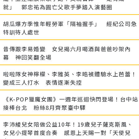
就」 郭忠祐為圓亡父歌手夢踏入演藝圈
胡瓜爆方季惟年輕勞軍「隔袖握手」 經紀公司急
特訓待人處世
昔傳跟李易婚變 女兒揭六月喝酒與爸爸吵架內
幕 神回笑翻全場
啦啦隊女神檸檬、李雅英、李晧禎體驗水上芭蕾！
變成三人打水 表情逐漸失控
《K-POP獵魔女團》一週年巡迴快閃登場！台中站
接棒台北 粉絲8月齊聚臺中驛
李沛綾兒女陪做公益10年！19歲兒子薩克斯風、
女兒小提琴首度合奏 感恩上天賜一對「天使兒