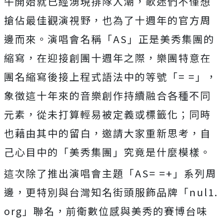
午開始就已經湧現排隊人潮，
歌迷們不僅想
搶佔最佳觀演視野，也為了十週年的官方周
邊而來。
演唱會名稱「AS」正是美秀集團的
縮寫，在迎接創團十週年之際，
樂團特意在
團名縮寫後接上程式語法中的等號「= =」，
象徵這十年來的音樂創作持續融合各種不同
元素，
從未打算輕易被定義或標籤化；同時
也藉由其中的留白，
邀請大家重新思考，自
己心目中的「美秀集團」究竟是什麼模樣。
這次除了推出演唱會主題「AS= =+」系列周
邊，更特別與台灣知名街頭服飾品牌「nul1.
org」聯名，前衛數位感與美秀的賽博台味