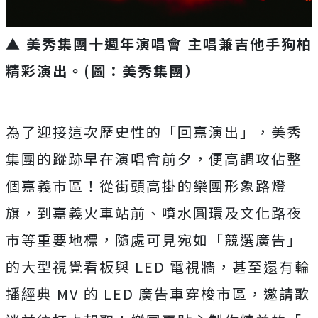
▲ 美秀集團十週年演唱會 主唱兼吉他手狗柏
精彩演出。(圖：美秀集團）
為了迎接這次歷史性的「回嘉演出」，
美秀
集團的蹤跡早在演唱會前夕，便高調攻佔整
個嘉義市區！
從街頭高掛的樂團形象路燈
旗，到嘉義火車站前、
噴水圓環及文化路夜
市等重要地標，隨處可見宛如「競選廣告」
的大型視覺看板與 LED 電視牆，甚至還有輪
播經典 MV 的 LED 廣告車穿梭市區，邀請歌