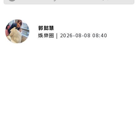
郭懿慧
娛樂圈
|
2026-08-08 08:40
LCY呂植宇攜《原子少年》好友赴倫
敦拍MV圓夢！手搖飲忍住只喝2
杯 最慘僅睡1.5小時