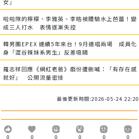
女」
啦啦隊的檸檬、李雅英、李晧禎體驗水上芭蕾！變
成三人打水 表情逐漸失控
韓男團EPEX 連續5年來台！9月連唱兩場 成員化
身「澀谷辣妹系男生」反差吸睛
羅志祥回應《網紅老爸》戲份遭刪喊：「有存在感
就好」 公開流量密技
最後更新時間:2026-05-24 22:20
0
0
0
0
0
0