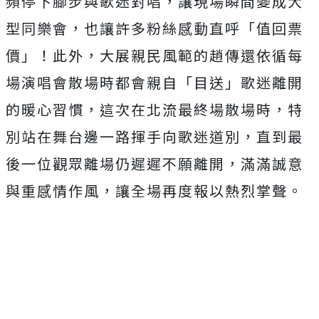
頻停下腳步與歌迷對唱，讓現場瞬間變成大
型同樂會，也讓許多粉絲感動直呼「值回票
價」！此外，大展親民風範的趙傳還依循每
場演唱會散場時都會親自「目送」歌迷離開
的暖心習慣，這次在北流最終場散場時，特
別站在舞台邊一路揮手向歌迷道別，直到最
後一位觀眾離場仍遲遲不願離開，滿滿誠意
與重感情作風，讓全場再度報以熱烈掌聲。