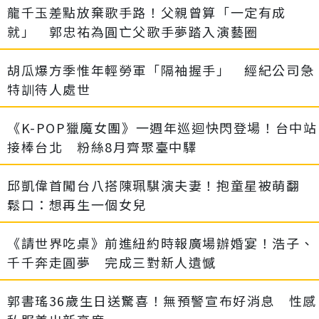
龍千玉差點放棄歌手路！父親曾算「一定有成
就」 郭忠祐為圓亡父歌手夢踏入演藝圈
胡瓜爆方季惟年輕勞軍「隔袖握手」 經紀公司急
特訓待人處世
《K-POP獵魔女團》一週年巡迴快閃登場！台中站
接棒台北 粉絲8月齊聚臺中驛
邱凱偉首闖台八搭陳珮騏演夫妻！抱童星被萌翻
鬆口：想再生一個女兒
《請世界吃桌》前進紐約時報廣場辦婚宴！浩子、
千千奔走圓夢 完成三對新人遺憾
郭書瑤36歲生日送驚喜！無預警宣布好消息 性感