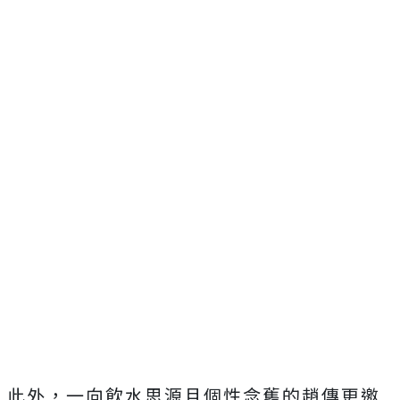
此外，一向飲水思源且個性念舊的趙傳更邀