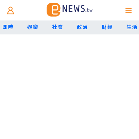
即時
娛樂
社會
政治
財經
生活