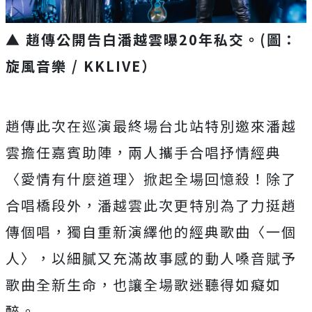
▲ 趙傳公開告白潘越雲曝20年私交。(圖：
旋風音樂 / KKLIVE）
趙傳此次在巡演最終場台北站特別邀來潘越
雲擔任嘉賓助陣，兩人攜手合唱抒情經典
〈愛情有什麼道理〉掀起全場回憶殺！除了
合唱橋段外，潘越雲此次更特別為了力挺趙
傳個唱，獨自重新演繹他的經典歌曲〈一個
人〉，以細膩又充滿故事感的動人嗓音賦予
歌曲全新生命，也讓全場歌迷聽得如癡如
醉。