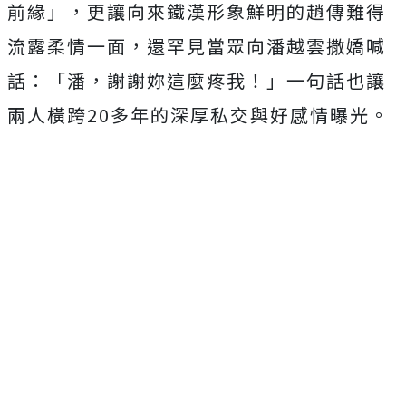
前緣」，更讓向來鐵漢形象鮮明的趙傳難得
流露柔情一面，還罕見當眾向潘越雲撒嬌喊
話：「潘，謝謝妳這麼疼我！」一句話也讓
兩人橫跨20多年的深厚私交與好感情曝光。