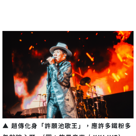
▲ 趙傳化身「許願池歌王」，應許多鐵粉多