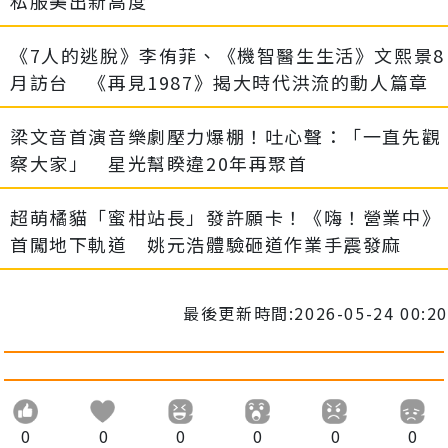
私服美出新高度
《7人的逃脫》李侑菲、《機智醫生生活》文熙景8
月訪台 《再見1987》揭大時代洪流的動人篇章
梁文音首演音樂劇壓力爆棚！吐心聲：「一直先觀
察大家」 星光幫睽違20年再聚首
超萌橘貓「蜜柑站長」發許願卡！《嗨！營業中》
首闖地下軌道 姚元浩體驗砸道作業手震發麻
最後更新時間:2026-05-24 00:20
0
0
0
0
0
0