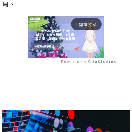
場。
閱讀文章
arrow_forward_ios
Powered by 
GliaStudios
Mute