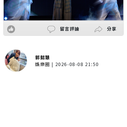
留言評論
分享
郭懿慧
娛樂圈
|
2026-08-08 21:50
唱紅《BLEACH 死神》、《我的英
雄學院》主題曲！UVERworld首度
攻台 台北專場確定