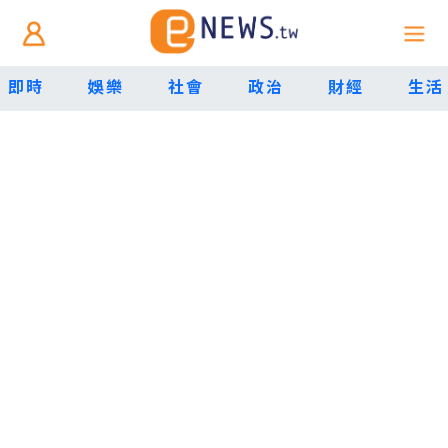
即時
娛樂
社會
政治
財經
生活