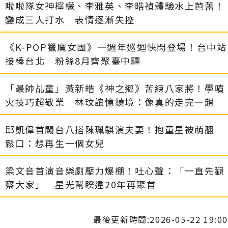
啦啦隊女神檸檬、李雅英、李晧禎體驗水上芭蕾！
變成三人打水 表情逐漸失控
《K-POP獵魔女團》一週年巡迴快閃登場！台中站
接棒台北 粉絲8月齊聚臺中驛
「最帥乩童」黃新皓《神之鄉》苦練八家將！學噴
火技巧超敬業 林玟誼憶繞境：像真的走完一趟
邱凱偉首闖台八搭陳珮騏演夫妻！抱童星被萌翻
鬆口：想再生一個女兒
梁文音首演音樂劇壓力爆棚！吐心聲：「一直先觀
察大家」 星光幫睽違20年再聚首
最後更新時間:2026-05-22 19:00