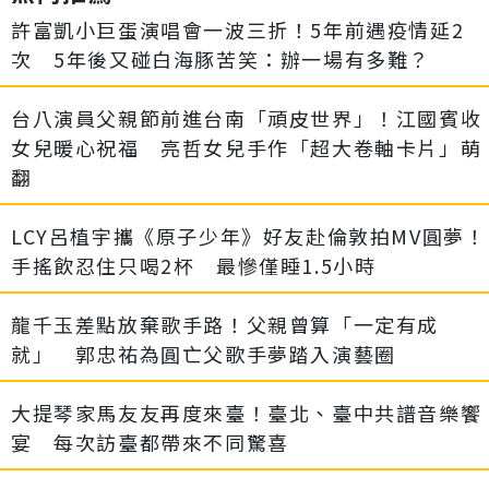
許富凱小巨蛋演唱會一波三折！5年前遇疫情延2
次 5年後又碰白海豚苦笑：辦一場有多難？
台八演員父親節前進台南「頑皮世界」！江國賓收
女兒暖心祝福 亮哲女兒手作「超大卷軸卡片」萌
翻
LCY呂植宇攜《原子少年》好友赴倫敦拍MV圓夢！
手搖飲忍住只喝2杯 最慘僅睡1.5小時
龍千玉差點放棄歌手路！父親曾算「一定有成
就」 郭忠祐為圓亡父歌手夢踏入演藝圈
大提琴家馬友友再度來臺！臺北、臺中共譜音樂饗
宴 每次訪臺都帶來不同驚喜