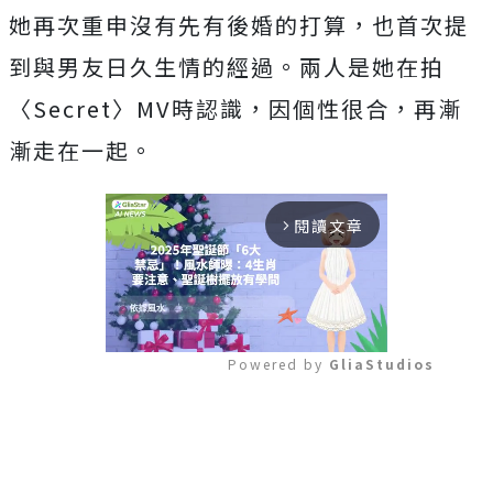
她再次重申沒有先有後婚的打算，也首次提
到與男友日久生情的經過。兩人是她在拍
〈Secret〉MV時認識，因個性很合，再漸
漸走在一起。
閱讀文章
arrow_forward_ios
Powered by 
GliaStudios
Mute