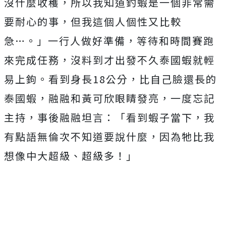
沒什麼收穫，
所以我知道釣蝦是一個非常需
要耐心的事，
但我這個人個性又比較
急…。」一行人做好準備，
等待和時間賽跑
來完成任務，沒料到才出發不久泰國蝦就輕
易上鉤。
看到身長
18
公分，比自己臉還長的
泰國蝦，
融融和黃可欣眼睛發亮，一度忘記
主持，事後融融坦言：「
看到蝦子當下，我
有點語無倫次不知道要說什麼，
因為牠比我
想像中大超級、超級多！」