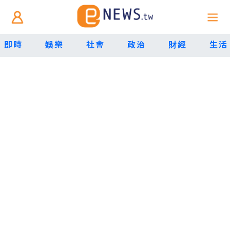
即時
娛樂
社會
政治
財經
生活