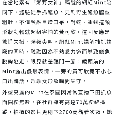
在當地素有「鄉野女神」稱號的網紅
M
int
陪
同下，體驗徒手抓鱔魚。見到野生鱔魚體型
粗壯，
不僅融融目瞪口呆，對蛇、蚯蚓這類
形狀動物就超級害怕的黃可欣，
這回反應是
驚慌失措、頻頻尖叫。網紅
Mint
講解捕抓訣
竅的同時
，融融因為不熟悉力道而導致鱔魚
脫鉤逃走，眼見就差臨門一腳，
鏡頭前的
Mint
露出傻眼表情，一旁的黃可欣竟不小心
口出髒話，
乖乖女形象瞬間失守。
外型亮麗的
Mint
在泰國因常常直播下田抓魚
而圈粉無數，
在社群擁有高達
70
萬粉絲追
蹤，拍攝的影片更創下
2700
萬觀看
次數，她