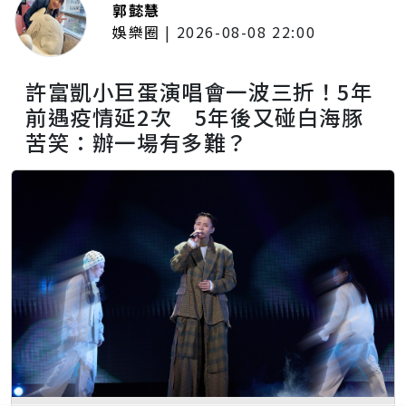
郭懿慧
娛樂圈
|
2026-08-08 22:00
許富凱小巨蛋演唱會一波三折！5年
前遇疫情延2次 5年後又碰白海豚
苦笑：辦一場有多難？