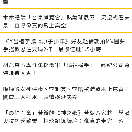
翻
木木體驗「台東博覽會」熱氣球展區！沉浸式看美
景 直呼像真的飛上高空
LCY呂植宇攜《原子少年》好友赴倫敦拍MV圓夢！
手搖飲忍住只喝2杯 最慘僅睡1.5小時
胡瓜爆方季惟年輕勞軍「隔袖握手」 經紀公司急
特訓待人處世
啦啦隊女神檸檬、李雅英、李晧禎體驗水上芭蕾！
變成三人打水 表情逐漸失控
「最帥乩童」黃新皓《神之鄉》苦練八家將！學噴
火技巧超敬業 林玟誼憶繞境：像真的走完一趟