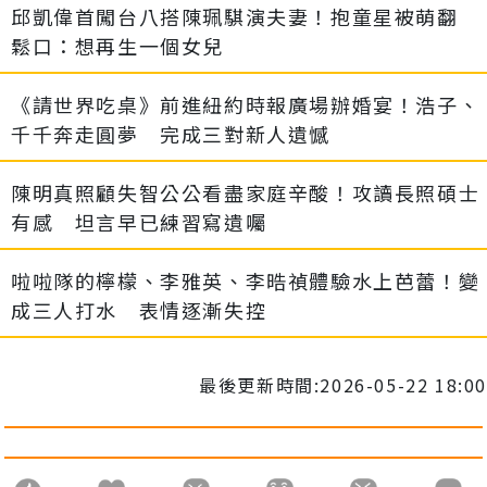
邱凱偉首闖台八搭陳珮騏演夫妻！抱童星被萌翻
鬆口：想再生一個女兒
《請世界吃桌》前進紐約時報廣場辦婚宴！浩子、
千千奔走圓夢 完成三對新人遺憾
陳明真照顧失智公公看盡家庭辛酸！攻讀長照碩士
有感 坦言早已練習寫遺囑
啦啦隊的檸檬、李雅英、李晧禎體驗水上芭蕾！變
成三人打水 表情逐漸失控
最後更新時間:2026-05-22 18:00