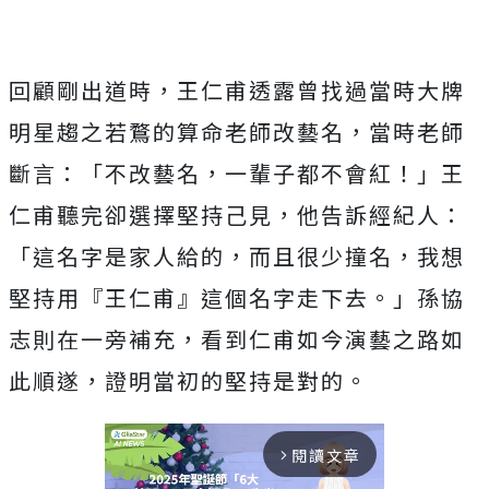
回顧剛出道時，
王仁甫透露曾找過當時大牌
明星趨之若鶩的算命老師改藝名，
當時老師
斷言：「不改藝名，一輩子都不會紅！」
王
仁甫聽完卻選擇堅持己見，他告訴經紀人：
「這名字是家人給的，
而且很少撞名，我想
堅持用『王仁甫』這個名字走下去。」
孫協
志則在一旁補充，看到仁甫如今演藝之路如
此順遂，
證明當初的堅持是對的。
閱讀文章
arrow_forward_ios