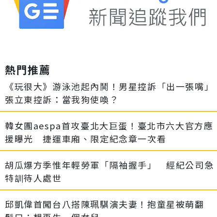
熱門推薦
《玩很大》游泳池起內鬨！男星控訴「出一張嘴」
張立東控訴：當我狗使喚？
韓女團aespa首攻臺北大巨蛋！臺北市六大官方應
援曝光 捷運車廂、限定紀念章一次看
胡瓜爆方季惟年輕勞軍「隔袖握手」 經紀公司急
特訓待人處世
邱凱偉首闖台八搭陳珮騏演夫妻！抱童星被萌翻
鬆口：想再生一個女兒