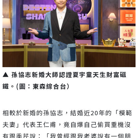
▲ 孫協志新婚大師認證夏宇童天生財富磁
鐵。(圖：東森綜合台）
相較於新婚的孫協志，結婚近20年的「模範
夫妻」代表王仁甫，
竟自爆自己偷買重機沒
有跟季芹說：「
我曾經跟我老婆說有一個朋