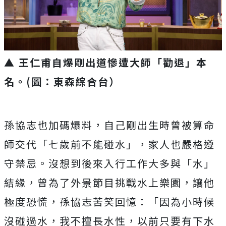
▲ 王仁甫自爆剛出道慘遭大師「勸退」本
名。(圖：東森綜合台）
孫協志也加碼爆料，自己剛出生時曾被算命
師交代「
七歲前不能碰水」，家人也嚴格遵
守禁忌。
沒想到後來入行工作大多與「水」
結緣，
曾為了外景節目挑戰水上樂園，讓他
極度恐慌，孫協志苦笑回憶：「
因為小時候
沒碰過水，我不擅長水性，
以前只要有下水