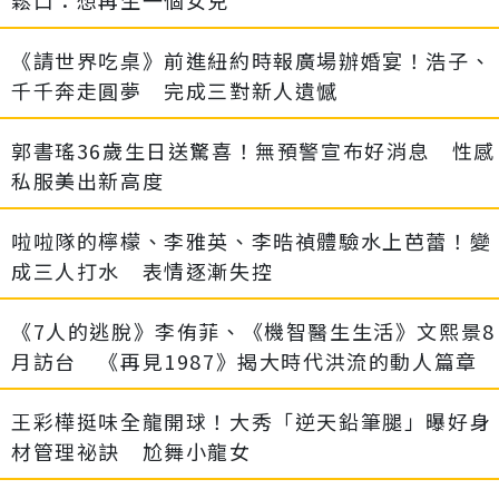
《請世界吃桌》前進紐約時報廣場辦婚宴！浩子、
千千奔走圓夢 完成三對新人遺憾
郭書瑤36歲生日送驚喜！無預警宣布好消息 性感
私服美出新高度
啦啦隊的檸檬、李雅英、李晧禎體驗水上芭蕾！變
成三人打水 表情逐漸失控
《7人的逃脫》李侑菲、《機智醫生生活》文熙景8
月訪台 《再見1987》揭大時代洪流的動人篇章
王彩樺挺味全龍開球！大秀「逆天鉛筆腿」曝好身
材管理祕訣 尬舞小龍女