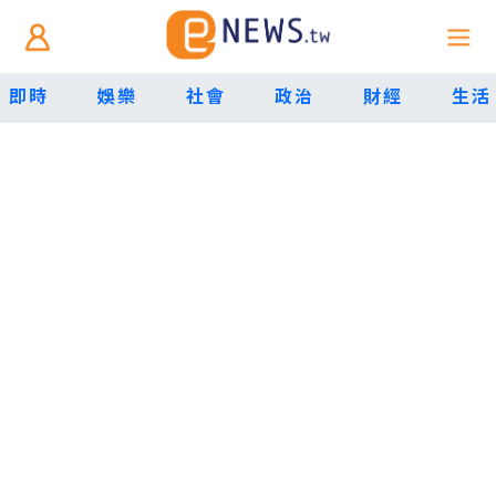
即時
娛樂
社會
政治
財經
生活