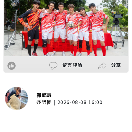
留言評論
分享
郭懿慧
娛樂圈
|
2026-08-08 16:00
木木體驗「台東博覽會」熱氣球展
區！沉浸式看美景 直呼像真的飛