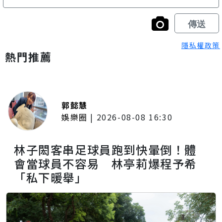
隱私權政策
熱門推薦
郭懿慧
娛樂圈
|
2026-08-08 16:30
林子閎客串足球員跑到快暈倒！體
會當球員不容易 林亭莉爆程予希
「私下暖舉」