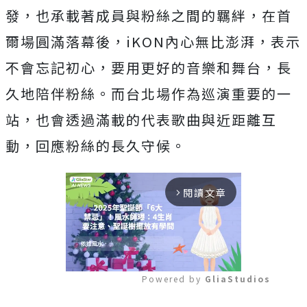
發，
也承載著成員與粉絲之間的羈絆，在首
爾場圓滿落幕後，
iKON內心無比澎湃，表示
不會忘記初心，
要用更好的音樂和舞台，長
久地陪伴粉絲。
而台北場作為巡演重要的一
站，
也會透過滿載的代表歌曲與近距離互
動，回應粉絲的長久守候。
閱讀文章
arrow_forward_ios
Powered by 
GliaStudios