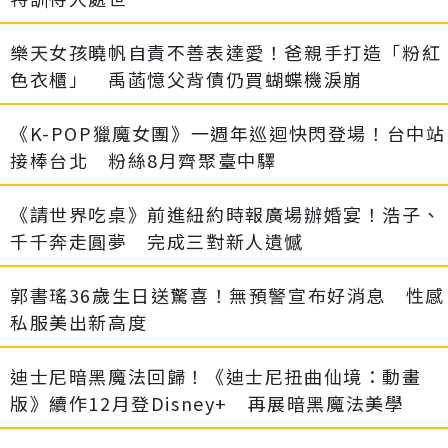
樂天女孩曉帆自責不善表達愛！爸親手打造「粉紅
色衣櫃」 禹菡憶父背債仍買蝴蝶機淚崩
《K-POP獵魔女團》一週年巡迴快閃登場！台中站
接棒台北 粉絲8月齊聚臺中驛
《請世界吃桌》前進紐約時報廣場辦婚宴！浩子、
千千奔走圓夢 完成三對新人遺憾
郭書瑤36歲生日送驚喜！無預警宣布好消息 性感
私服美出新高度
迪士尼暗黑魔法回歸！《迪士尼扭曲仙境：動畫
版》續作12月登Disney+ 再展暗黑魔法美學