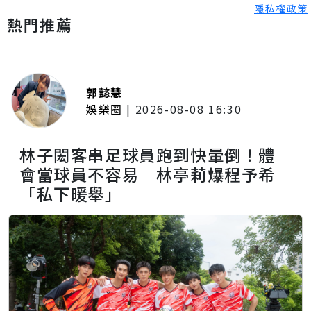
隱私權政策
熱門推薦
郭懿慧
娛樂圈
|
2026-08-08 16:30
林子閎客串足球員跑到快暈倒！體
會當球員不容易 林亭莉爆程予希
「私下暖舉」