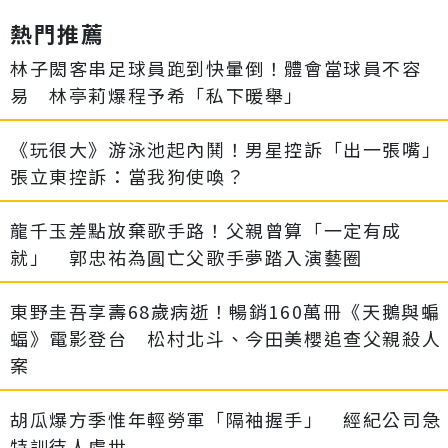
熱門推薦
林子閎客串足球員跑到快暈倒！體會當球員不容
易 林亭莉爆程予希「私下暖舉」
《玩很大》游泳池起內鬨！男星控訴「出一張嘴」
張立東控訴：當我狗使喚？
龍千玉差點放棄歌手路！父親曾算「一定有成
就」 郭忠祐為圓亡父歌手夢踏入演藝圈
東野圭吾享壽68歲病逝！暢銷160萬冊《天鵝與蝙
蝠》電影登台 松村北斗、今田美櫻追查父親殺人
案
胡瓜爆方季惟年輕勞軍「隔袖握手」 經紀公司急
特訓待人處世