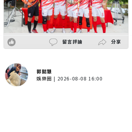
留言評論
分享
郭懿慧
娛樂圈
|
2026-08-08 16:00
木木體驗「台東博覽會」熱氣球展
區！沉浸式看美景 直呼像真的飛
上高空