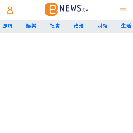
即時
娛樂
社會
政治
財經
生活