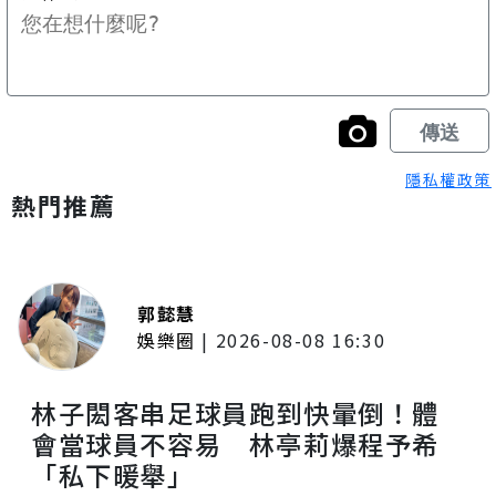
隱私權政策
熱門推薦
郭懿慧
娛樂圈
|
2026-08-08 16:30
林子閎客串足球員跑到快暈倒！體
會當球員不容易 林亭莉爆程予希
「私下暖舉」