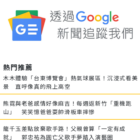
熱門推薦
木木體驗「台東博覽會」熱氣球展區！沉浸式看美
景 直呼像真的飛上高空
熊霓與老爸感情好像麻吉！每週返新竹「重機跑
山」 笑笑憶爸爸耍帥滑板車摔慘
龍千玉差點放棄歌手路！父親曾算「一定有成
就」 郭忠祐為圓亡父歌手夢踏入演藝圈