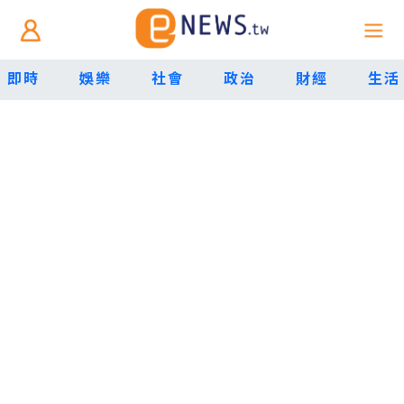
即時
娛樂
社會
政治
財經
生活