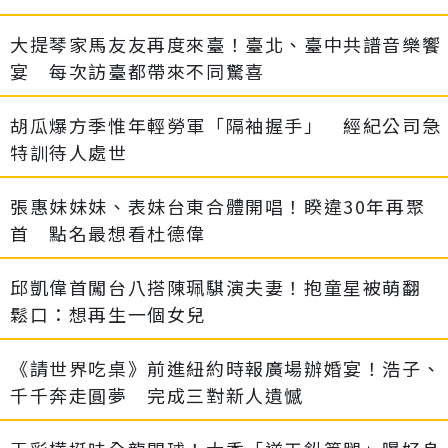
大提琴家馬友友再度來臺！臺北、臺中共譜音樂饗
宴 每次訪臺都帶來不同驚喜
胡瓜爆方季惟年輕勞軍「隔袖握手」 經紀公司急
特訓待人處世
張惠妹妹妹、表妹台東合體開唱！睽違30年再聚
首 點名最想看杜德偉
邱凱偉首闖台八搭陳珮騏演夫妻！抱童星被萌翻
鬆口：想再生一個女兒
《請世界吃桌》前進紐約時報廣場辦婚宴！浩子、
千千奔走圓夢 完成三對新人遺憾