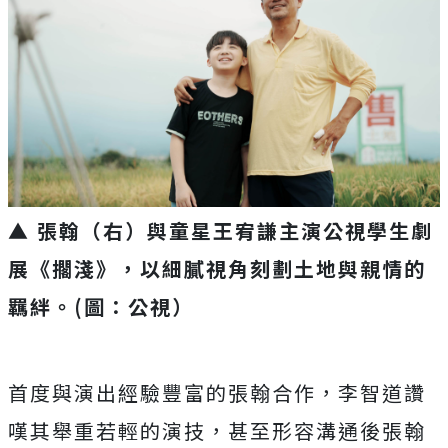
▲ 張翰（右）與童星王宥謙主演公視學生劇
展《擱淺》，以細膩視角刻劃土地與親情的
羈絆。(圖：公視）
首度與演出經驗豐富的張翰合作，李智道讚
嘆其舉重若輕的演技，
甚至形容溝通後張翰