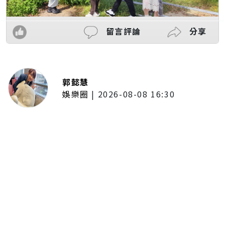
留言評論
分享
郭懿慧
娛樂圈
|
2026-08-08 16:30
林子閎客串足球員跑到快暈倒！體
會當球員不容易 林亭莉爆程予希
「私下暖舉」