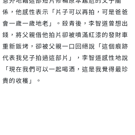
意外地藉這部短片修補原本尷尬的父子關
係，
他感性表示「片子可以再拍，可是爸爸
會一歲一歲地老」。殺青後，
李智道曾想出
錢，將父親借他拍片卻被噴滿紅漆的發財車
重新鈑烤，
卻被父親一口回絕說「這個痕跡
代表我兒子拍過這部片」，
李智道感性地說
「現在我們可以一起喝酒，
這是我覺得最珍
貴的收穫」。