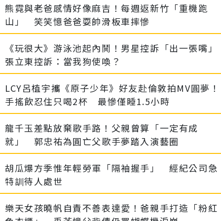
熊霓與老爸感情好像麻吉！每週返新竹「重機跑
山」 笑笑憶爸爸耍帥滑板車摔慘
《玩很大》游泳池起內鬨！男星控訴「出一張嘴」
張立東控訴：當我狗使喚？
LCY呂植宇攜《原子少年》好友赴倫敦拍MV圓夢！
手搖飲忍住只喝2杯 最慘僅睡1.5小時
龍千玉差點放棄歌手路！父親曾算「一定有成
就」 郭忠祐為圓亡父歌手夢踏入演藝圈
胡瓜爆方季惟年輕勞軍「隔袖握手」 經紀公司急
特訓待人處世
樂天女孩曉帆自責不善表達愛！爸親手打造「粉紅
色衣櫃」 禹菡憶父背債仍買蝴蝶機淚崩