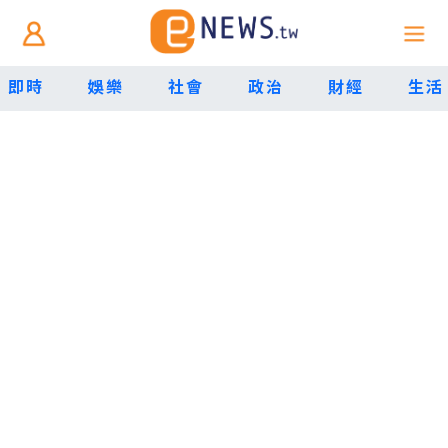
即時
娛樂
社會
政治
財經
生活