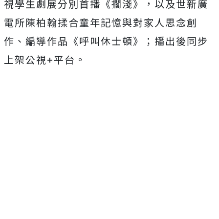
視學生劇展分別首播《擱淺》，
以及世新廣
電所陳柏翰揉合童年記憶與對家人思念創
作、編導作品《
呼叫休士頓》；播出後同步
上架公視
+
平台。