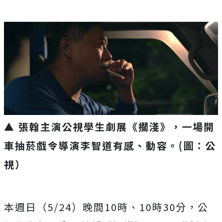
▲ 張翰主演公視學生劇展《擱淺》，一場開
車抽菸戲令導演李智道有感、動容。(圖：公
視）
本週日（
5/24
）晚間
10
時、
10
時
30
分，
公