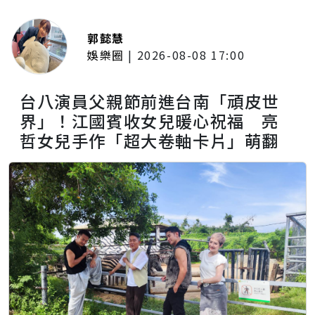
郭懿慧
娛樂圈
|
2026-08-08 17:00
台八演員父親節前進台南「頑皮世
界」！江國賓收女兒暖心祝福 亮
哲女兒手作「超大卷軸卡片」萌翻