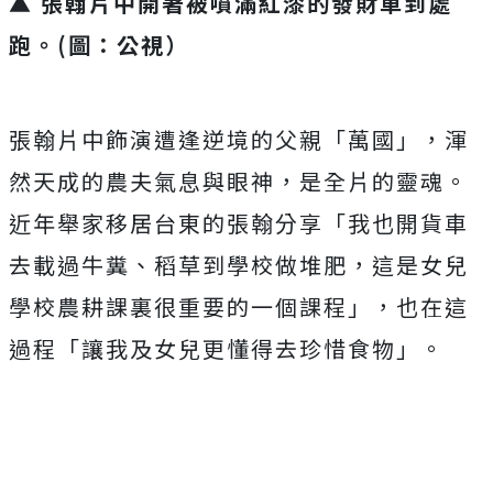
▲ 張翰片中開著被噴滿紅漆的發財車到處
跑。(圖：公視）
張翰片中飾演遭逢逆境的父親「萬國」，
渾
然天成的農夫氣息與眼神，是全片的靈魂。
近年舉家移居台東的張翰分享「我也開貨車
去載過牛糞、
稻草到學校做堆肥，這是女兒
學校農耕課裏很重要的一個課程」，
也在這
過程「讓我及女兒更懂得去珍惜食物」。