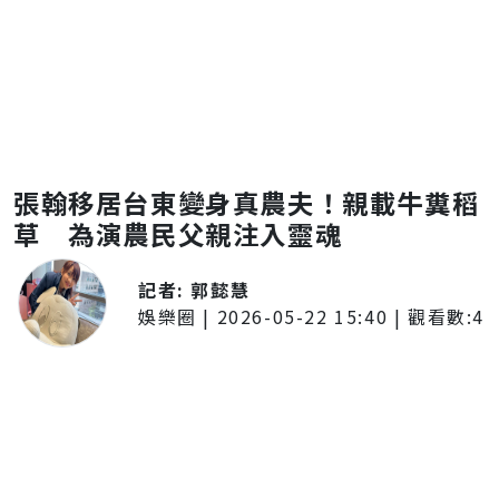
張翰移居台東變身真農夫！親載牛糞稻
草 為演農民父親注入靈魂
記者:
郭懿慧
娛樂圈
|
2026-05-22 15:40
| 觀看數:
4