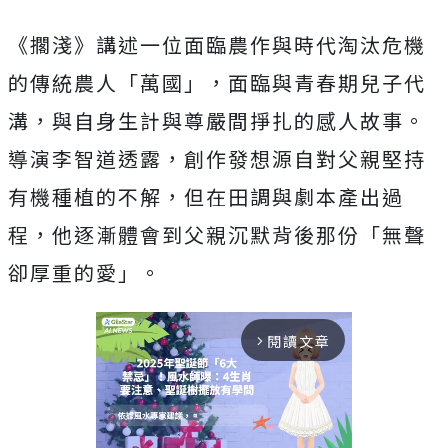
《擱淺》講述一位面臨農作與時代淘汰危機
的傳統農人「萬國」，
面臨與青春期兒子代
溝，與自身生計與尊嚴間掙扎的感人故事。
導演李智道透露，創作發想源自對父親堅持
有機種植的不解，
但在田調與劇本產出過
程，他逐漸體會到父親沉默背後那份「
無聲
卻厚重的愛」。
閱讀文章
arrow_forward_ios