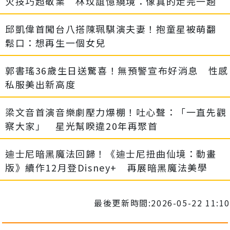
火技巧超敬業 林玟誼憶繞境：像真的走完一趟
邱凱偉首闖台八搭陳珮騏演夫妻！抱童星被萌翻
鬆口：想再生一個女兒
郭書瑤36歲生日送驚喜！無預警宣布好消息 性感
私服美出新高度
梁文音首演音樂劇壓力爆棚！吐心聲：「一直先觀
察大家」 星光幫睽違20年再聚首
迪士尼暗黑魔法回歸！《迪士尼扭曲仙境：動畫
版》續作12月登Disney+ 再展暗黑魔法美學
最後更新時間:2026-05-22 11:10