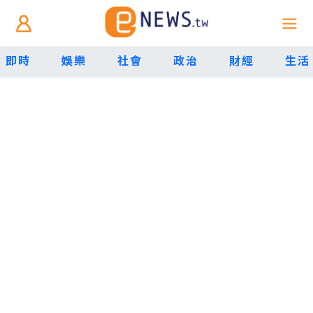
即時
娛樂
社會
政治
財經
生活