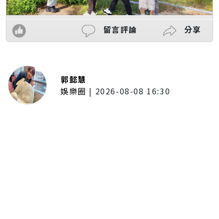
留言評論
分享
郭懿慧
娛樂圈
|
2026-08-08 16:30
林子閎客串足球員跑到快暈倒！體
會當球員不容易 林亭莉爆程予希
「私下暖舉」