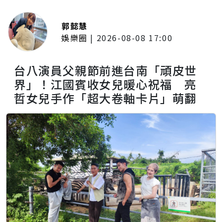
郭懿慧
娛樂圈
|
2026-08-08 17:00
台八演員父親節前進台南「頑皮世
界」！江國賓收女兒暖心祝福 亮
哲女兒手作「超大卷軸卡片」萌翻