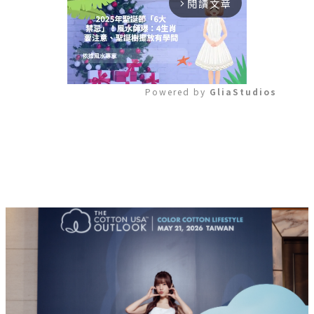
閱讀文章
arrow_forward_ios
Powered by 
GliaStudios
Mute