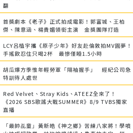
翻
首獎劇本《老子》正式拍成電影！郭富城、王柏
傑、陳意涵、楊貴媚領銜主演 金獎團隊打造
LCY呂植宇攜《原子少年》好友赴倫敦拍MV圓夢！
手搖飲忍住只喝2杯 最慘僅睡1.5小時
胡瓜爆方季惟年輕勞軍「隔袖握手」 經紀公司急
特訓待人處世
Red Velvet、Stray Kids、ATEEZ全來了！
《2026 SBS歌謠大戰SUMMER》8/9 TVBS獨家
直播
「最帥乩童」黃新皓《神之鄉》苦練八家將！學噴