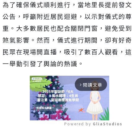
為了確保儀式順利進行，當地里長提前發文
公告，呼籲附近居民迴避，以示對儀式的尊
重。大多數居民也配合關閉門窗，避免受到
煞氣影響。然而，儀式進行期間，卻有好奇
民眾在現場開直播，吸引了數百人觀看，這
一舉動引發了輿論的熱議。
閱讀文章
arrow_forward_ios
Powered by 
GliaStudios