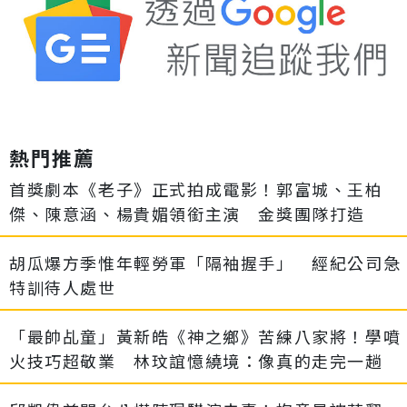
熱門推薦
首獎劇本《老子》正式拍成電影！郭富城、王柏
傑、陳意涵、楊貴媚領銜主演 金獎團隊打造
胡瓜爆方季惟年輕勞軍「隔袖握手」 經紀公司急
特訓待人處世
「最帥乩童」黃新皓《神之鄉》苦練八家將！學噴
火技巧超敬業 林玟誼憶繞境：像真的走完一趟