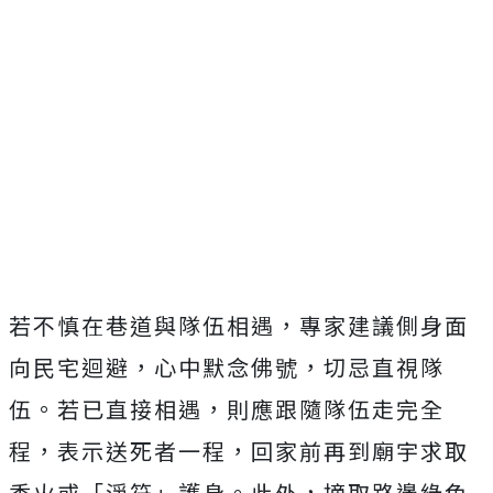
若不慎在巷道與隊伍相遇，專家建議側身面
向民宅迴避，心中默念佛號，切忌直視隊
伍。若已直接相遇，則應跟隨隊伍走完全
程，表示送死者一程，回家前再到廟宇求取
香火或「淨符」護身。此外，摘取路邊綠色