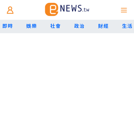
即時
娛樂
社會
政治
財經
生活