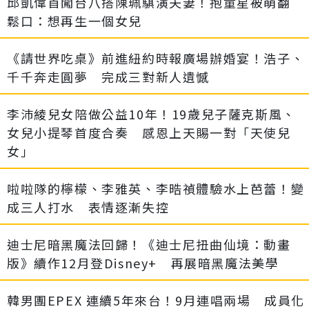
邱凱偉首闖台八搭陳珮騏演夫妻！抱童星被萌翻
鬆口：想再生一個女兒
《請世界吃桌》前進紐約時報廣場辦婚宴！浩子、
千千奔走圓夢 完成三對新人遺憾
李沛綾兒女陪做公益10年！19歲兒子薩克斯風、
女兒小提琴首度合奏 感恩上天賜一對「天使兒
女」
啦啦隊的檸檬、李雅英、李晧禎體驗水上芭蕾！變
成三人打水 表情逐漸失控
迪士尼暗黑魔法回歸！《迪士尼扭曲仙境：動畫
版》續作12月登Disney+ 再展暗黑魔法美學
韓男團EPEX 連續5年來台！9月連唱兩場 成員化