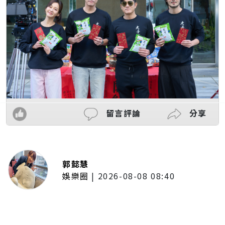
留言評論
分享
郭懿慧
娛樂圈
|
2026-08-08 08:40
LCY呂植宇攜《原子少年》好友赴倫
敦拍MV圓夢！手搖飲忍住只喝2