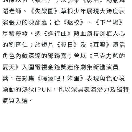
蹈老師、《失樂園》
草根少年展現大跨度表
演張力的陳彥嘉；從《返校》、《下半場》
厚積薄發，憑《進行曲》熱血演技深植人心
的劉育仁；於短片《
翌日》及《耳鳴》演活
角色內斂深邃的鄧筠熹；曾以《
巴克力藍的
夏天》入圍電視金鐘獎迷你劇集新進演員
獎，在影集《
喝酒吧！笨蛋》表現角色心境
湧動的鴻狄IPUN，
也以深具表演潛力及獨特
氣質入選。