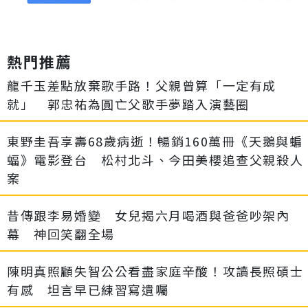
熱門推薦
龍千玉差點放棄歌手路！父親曾算「一定有成
就」 郭忠祐為圓亡父歌手夢踏入演藝圈
東野圭吾享壽68歲病逝！暢銷160萬冊《天鵝與蝙
蝠》電影登台 松村北斗、今田美櫻追查父親殺人
案
昔傳跟李易婚變 女兒揭六月喝酒與爸爸吵架內
幕 神回笑翻全場
陳明真照顧失智公公看盡家庭辛酸！攻讀長照碩士
有感 坦言早已練習寫遺囑