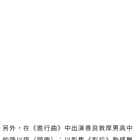
另外，在《進行曲》中出演善良敦厚男高中
的陳以恆（頸鹿）；
以影集《影后》動感舞