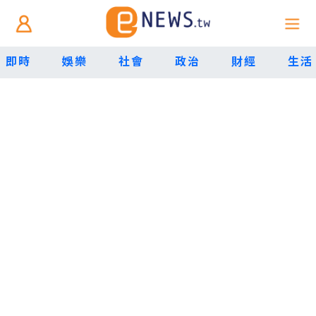
即時
娛樂
社會
政治
財經
生活