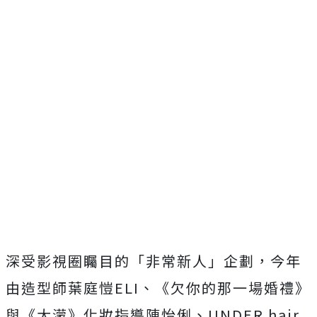
深受影視圈矚目的「非常新人」企劃，今年
由造型師葉庭愷ELI、
《欠你的那一場婚禮》
與《大濛》化妝指導陳怡俐、UNDER hair