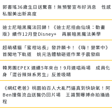
郭書瑤36歲生日送驚喜！無預警宣布好消息 性感
私服美出新高度
迪士尼暗黑魔法回歸！《迪士尼扭曲仙境：動畫
版》續作12月登Disney+ 再展暗黑魔法美學
超萌橘貓「蜜柑站長」發許願卡！《嗨！營業中》
首闖地下軌道 姚元浩體驗砸道作業手震發麻
韓男團EPEX 連續5年來台！9月連唱兩場 成員化
身「澀谷辣妹系男生」反差吸睛
《網紅老爸》桃園拍百人大亂鬥逼真到快缺氧！阿
Ben撞傷流血送醫仍回片場 王識賢曝搏命拍攝過
程