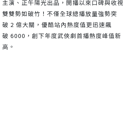
主演、正午陽光出品，
開播以來口碑與收視
雙雙勢如破竹！不僅全球總播放量強勢突
破
2
億大關，優酷站內熱度值更迅速飆
破
6000
，創下年度武俠劇首播熱度峰值新
高。