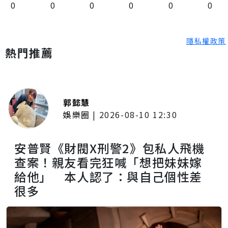
0
0
0
0
0
0
隱私權政策
熱門推薦
郭懿慧
娛樂圈
|
2026-08-10 12:30
安普賢《財閥X刑警2》包私人飛機
查案！親友看完狂喊「想把妹妹嫁
給他」 本人認了：與自己個性差
很多