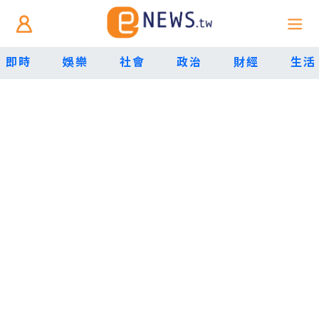
即時
娛樂
社會
政治
財經
生活