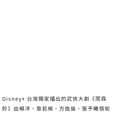
Disney+
台灣獨家播出的武俠大劇《雨霖
鈴》由楊洋、章若楠、方逸倫、
張予曦領銜