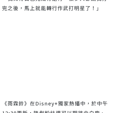
完之後，馬上就能轉行作武打明星了！」
《雨霖鈴》在
Disney+
獨家熱播中，於中午
12:30
更新，
陸劇粉絲還可以期待由白鹿、