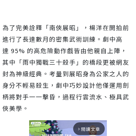
為了完美詮釋「南俠展昭」，
楊洋在開拍前
進行了長達數月的密集武術訓練。劇中高
達
95%
的高危險動作戲皆由他親自上陣，
其中「雨中獨戰三十殺手」
的橋段更被網友
封為神級經典。
考量到展昭身為公家之人的
身分不輕易殺生，
劇中巧妙設計他僅運用劍
柄將對手一一擊昏，過程行雲流水、
極具武
俠美學。
閱讀文章
arrow_forward_ios