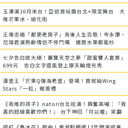
玉澤演10月來台！亞巡首站選台北+限定舞台 大
推芒果冰、迪化街
王偉忠揭「都更老房子」背後人生百態！岑永康、
范瑞君演熟齡情侶不停鬥嘴 連買水果都能吵
七夕告白放大絕！麗寶天空之夢「甜蜜雙人套票」
699元 告白文字還能登上摩天輪燈光秀
漢堡王「芒果Q彈海老堡」登場！買就抽Wing
Stars「一粒」親簽禮
《我推的孩子》natori台北巡演！興奮高喊：「我
真的超級喜歡你們！」 台下神回「可以喔」笑翻
唱紅《魯冰花》歌曲！曾淑勤睽違13年開演唱會