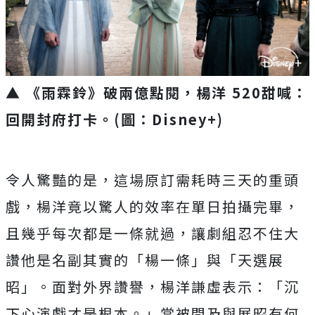
▲ 《雨霖鈴》破兩億點閱，楊洋 520甜喊：
回開封府打卡。(圖：Disney+)
令人驚豔的是，這場原訂需耗時三天的重頭
戲，
楊洋竟以驚人的效率在單日拍攝完畢，
且幾乎每次都是一條就過，
讓劇組忍不住大
讚他是名副其實的「楊一條」與「天選展
昭」。
面對外界讚譽，楊洋謙虛表示：「沉
下心演戲才是根本。」
當被問及與展昭有何