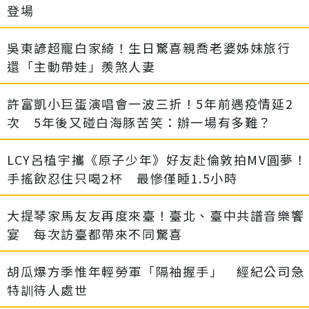
登場
吳東諺超寵白家綺！生日驚喜親喬老婆姊妹旅行
還「主動帶娃」羨煞人妻
許富凱小巨蛋演唱會一波三折！5年前遇疫情延2
次 5年後又碰白海豚苦笑：辦一場有多難？
LCY呂植宇攜《原子少年》好友赴倫敦拍MV圓夢！
手搖飲忍住只喝2杯 最慘僅睡1.5小時
大提琴家馬友友再度來臺！臺北、臺中共譜音樂饗
宴 每次訪臺都帶來不同驚喜
胡瓜爆方季惟年輕勞軍「隔袖握手」 經紀公司急
特訓待人處世