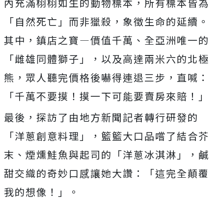
內充滿栩栩如生的動物標本，所有標本皆為
「自然死亡」而非獵殺，象徵生命的延續。
其中，鎮店之寶—價值千萬、全亞洲唯一的
「雌雄同體獅子」，以及高達兩米六的北極
熊，眾人聽完價格後嚇得連退三步，直喊：
「千萬不要摸！摸一下可能要賣房來賠！」
最後，探訪了由地方新聞記者轉行研發的
「洋蔥創意料理」，籃籃大口品嚐了結合芥
末、煙燻鮭魚與起司的「洋蔥冰淇淋」，鹹
甜交織的奇妙口感讓她大讚：「這完全顛覆
我的想像！」。