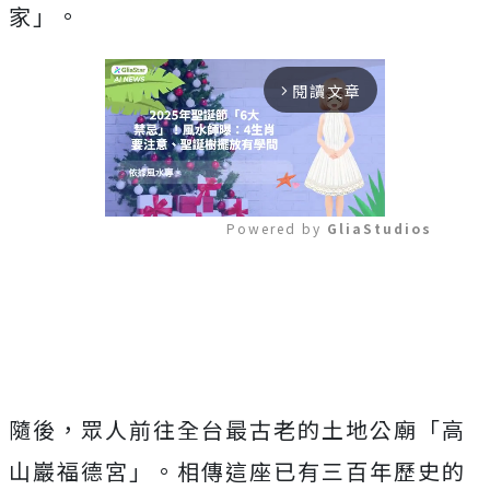
家」。
閱讀文章
arrow_forward_ios
Powered by 
GliaStudios
Mute
隨後，眾人前往全台最古老的土地公廟「高
山巖福德宮」。相傳這座已有三百年歷史的