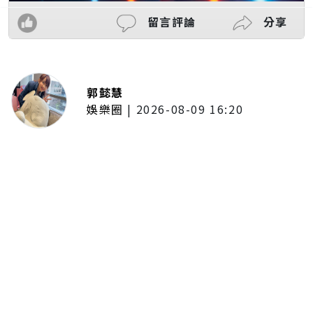
留言評論
分享
郭懿慧
娛樂圈
|
2026-08-09 16:20
郭忠祐與李芷婷合唱〈廣島之戀〉
默契爆棚 憶亡父喊話：「堅持下
去就會看到希望！」