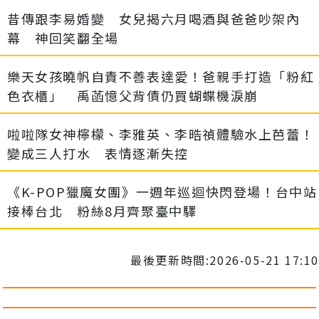
昔傳跟李易婚變 女兒揭六月喝酒與爸爸吵架內
幕 神回笑翻全場
樂天女孩曉帆自責不善表達愛！爸親手打造「粉紅
色衣櫃」 禹菡憶父背債仍買蝴蝶機淚崩
啦啦隊女神檸檬、李雅英、李晧禎體驗水上芭蕾！
變成三人打水 表情逐漸失控
《K-POP獵魔女團》一週年巡迴快閃登場！台中站
接棒台北 粉絲8月齊聚臺中驛
最後更新時間:2026-05-21 17:10