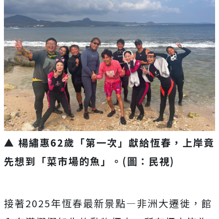
▲ 楊繡惠62歲「第一次」獻給恆春，上岸竟
先想到「菜市場的魚」。(圖：民視)
接著2025年恆春最新景點—非洲大遷徙，館