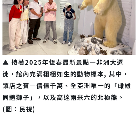
▲ 接著2025年恆春最新景點—非洲大遷
徙，館內充滿栩栩如生的動物標本, 其中，
鎮店之寶—價值千萬、全亞洲唯一的「雌雄
同體獅子」，以及高達兩米六的北極熊。
(圖：民視)