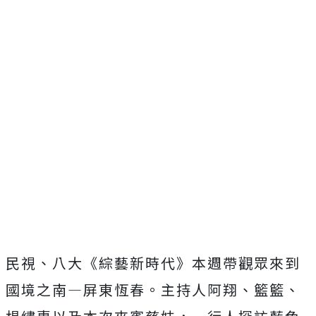
民視、八大《綜藝新時代》本週帶觀眾來到
國境之南—屏東恆春。主持人阿翔、籃籃、