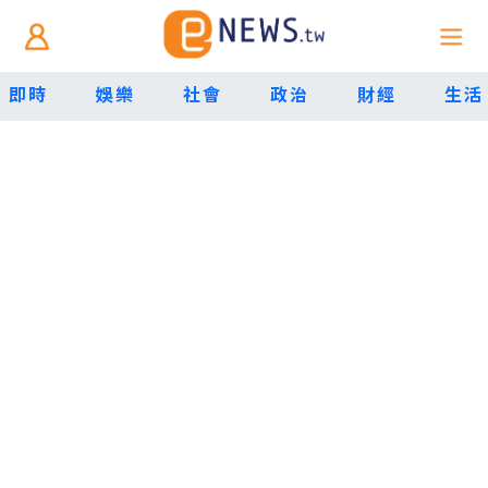
即時
娛樂
社會
政治
財經
生活