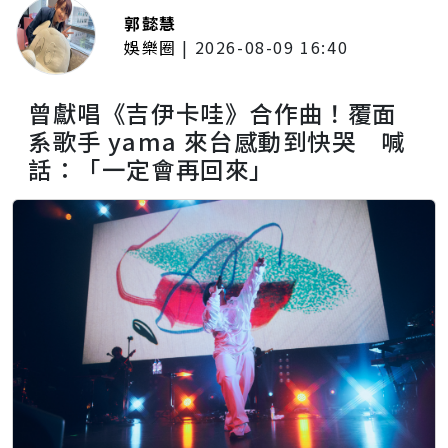
郭懿慧
娛樂圈
|
2026-08-09 16:40
曾獻唱《吉伊卡哇》合作曲！覆面
系歌手 yama 來台感動到快哭 喊
話：「一定會再回來」