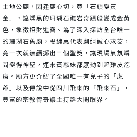
土地公廟，因建廟心切，竟「石頭變黃
金」，讓燻黑的珊瑚石礁岩奇蹟般變成金黃
色，象徵招財進寶。為了深入探訪全台唯一
的珊瑚石舊廟，楊繡惠代表劇組誠心求筊，
竟一次就連續擲出三個聖筊，讓現場氣氛瞬
間變得神聖，連來賓慈妹都感動到起雞皮疙
瘩。廟方更介紹了全國唯一有兒子的「虎
爺」以及傳說中從四川飛來的「飛來石」，
豐富的宗教傳奇讓主持群大開眼界。