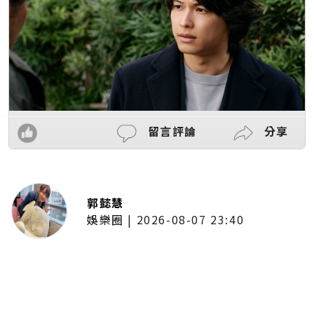
留言評論
分享
郭懿慧
娛樂圈
|
2026-08-07 23:40
大提琴家馬友友再度來臺！臺北、
臺中共譜音樂饗宴 每次訪臺都帶
來不同驚喜