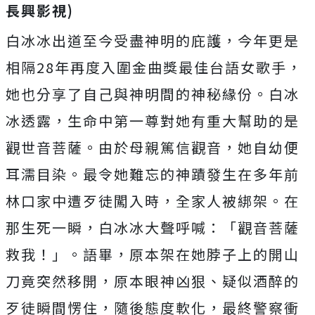
長興影視)
白冰冰出道至今受盡神明的庇護，今年更是
相隔28年再度入圍金曲
獎最佳台語女歌手，
她也分享了自己與神明間的神秘緣份。
白冰
冰透露，生命中第一尊對她有重大幫助的是
觀世音菩薩。
由於母親篤信觀音，她自幼便
耳濡目染。最令她難忘的神蹟發生在多
年前
林口家中遭歹徒闖入時，全家人被綁架。在
那生死一瞬，
白冰冰大聲呼喊：「觀音菩薩
救我！」。語畢，
原本架在她脖子上的開山
刀竟突然移開，原本眼神凶狠、疑似酒醉的
歹徒瞬間愣住，隨後態度軟化，最終警察衝