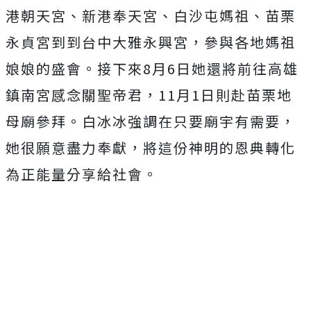
港朝天宮、新港奉天宮、白沙屯媽祖、苗栗
永貞宮
到到台中大雅永興宮，參與各地媽祖
娘娘的盛會。接下來8月6日她
還將前往高雄
鎮南宮感念關聖帝君，11月1日則赴苗栗地
母廟參拜
。白冰冰強調在只要廟宇有需要，
她很願意盡力奉獻，
將這份神明的恩典轉化
為正能量分享給社會。