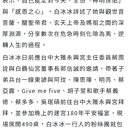
表示，自己能走到今天，全憑「神明保佑」
與「
感恩之心」。白冰冰詳述了她與觀世音
菩薩、關聖帝君、
玄天上帝及媽祖之間的深
厚淵源，分享數次在危急時刻化險為夷、
逆
轉人生的過程。
白冰冰日前應台中大雅永興宮主任委員蔡雨
詮與白鶴仙宮董事長郭信
誠的邀請，帶著子
弟兵台一線東諺與阿玟、陳思瑋、明亮、蔡
亞露、
Give me five、胡子萱和歌手蔡義
德、蔡多多、吳珉碩前往台中大雅永興
宮拜
拜，並參加晚上的建宮180年平安福宴，現
場席開490桌，
白冰冰一行人的粉絲團就包