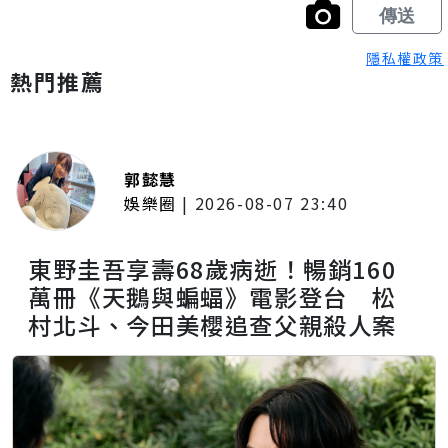
隱私權政策
熱門推薦
郭懿慧
娛樂圈
|
2026-08-07 23:40
東野圭吾享壽68歲病逝！暢銷160
萬冊《天鵝與蝙蝠》電影登台 松
村北斗、今田美櫻追查父親殺人案