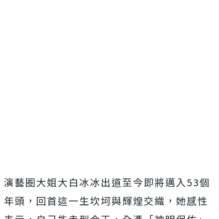
演藝圈大姐大白冰冰出道至今即將邁入53個
年頭，回首這一生坎坷
與輝煌交織，她感性