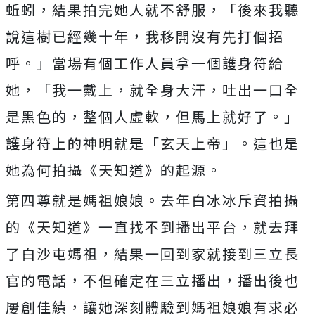
蚯蚓，結果拍完她人就不舒服，「後來我聽
說這樹
已經幾十年，我移開沒有先打個招
呼。」當場有個工作人員拿一個護
身符給
她，「我一戴上，就全身大汗，吐出一口全
是黑色的，
整個人虛軟，但馬上就好了。」
護身符上的神明就是「玄天上帝」。
這也是
她為何拍攝《天知道》的起源。
第四尊就是媽祖娘娘。去年白冰冰斥資拍攝
的《天知道》一直找不到
播出平台，就去拜
了白沙屯媽祖，結果一回到家就接到三立長
官的電
話，不但確定在三立播出，播出後也
屢創佳績，
讓她深刻體驗到媽祖娘娘有求必