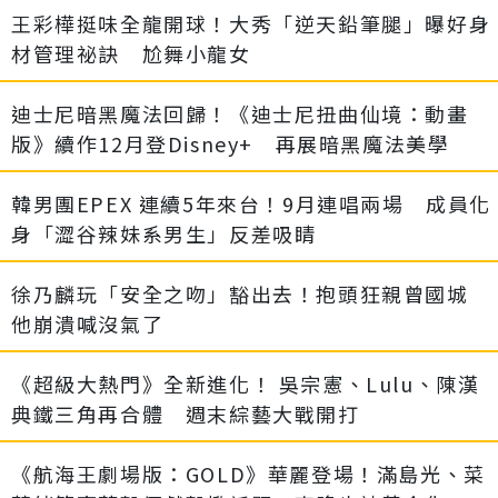
王彩樺挺味全龍開球！大秀「逆天鉛筆腿」曝好身
材管理祕訣 尬舞小龍女
迪士尼暗黑魔法回歸！《迪士尼扭曲仙境：動畫
版》續作12月登Disney+ 再展暗黑魔法美學
韓男團EPEX 連續5年來台！9月連唱兩場 成員化
身「澀谷辣妹系男生」反差吸睛
徐乃麟玩「安全之吻」豁出去！抱頭狂親曾國城
他崩潰喊沒氣了
《超級大熱門》全新進化！ 吳宗憲、Lulu、陳漢
典鐵三角再合體 週末綜藝大戰開打
《航海王劇場版：GOLD》華麗登場！滿島光、菜