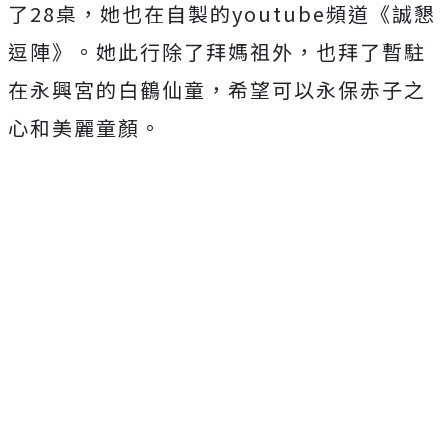
了28桌，她也在自製的youtube
頻道《誠懇
逗陣》。她此行除了拜媽祖外，
也拜了暫駐
在永興宮的白鶴仙童，希望可以永保赤子之
心和美麗童顏
。