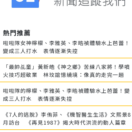
熱門推薦
啦啦隊女神檸檬、李雅英、李晧禎體驗水上芭蕾！
變成三人打水 表情逐漸失控
「最帥乩童」黃新皓《神之鄉》苦練八家將！學噴
火技巧超敬業 林玟誼憶繞境：像真的走完一趟
啦啦隊的檸檬、李雅英、李晧禎體驗水上芭蕾！變
成三人打水 表情逐漸失控
《7人的逃脫》李侑菲、《機智醫生生活》文熙景8
月訪台 《再見1987》揭大時代洪流的動人篇章