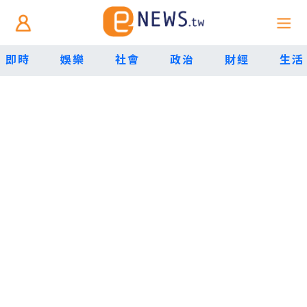
即時
娛樂
社會
政治
財經
生活