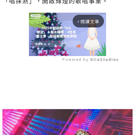
「唱抹煞」，
開啟輝煌的歌唱事業。
閱讀文章
arrow_forward_ios
Powered by 
GliaStudios
Mute