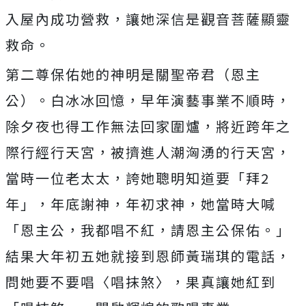
入屋內成功營救，
讓她深信是觀音菩薩顯靈
救命。
第二尊保佑她的神明是關聖帝君（恩主
公）。白冰冰回憶，早年演藝
事業不順時，
除夕夜也得工作無法回家圍爐，將近跨年之
際行經行天
宮，被擠進人潮洶湧的行天宮，
當時一位老太太，誇她聰明知道要「
拜2
年」，年底謝神，年初求神，她當時大喊
「恩主公，
我都唱不紅，請恩主公保佑。」
結果大年初五她就接到恩師黃瑞琪的
電話，
問她要不要唱〈唱抹煞〉，果真讓她紅到