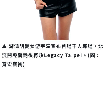
▲ 游鴻明愛女游宇潼宣布首場千人專場，北
流開嗓驚艷後再攻Legacy Taipei。(圖：
寬宏藝術)