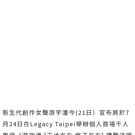
新生代創作女聲游宇潼今
(21
日）宣布將於
7
月
24
日在
Lega
cy Taipei
舉辦個人首場千人