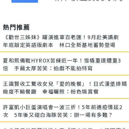
熱門推薦
《勸世三姊妹》躍演進軍百老匯！9月赴美讀劇
年底敲定英語版劇本 林口全新基地蓄勢登場
夏和熙備戰HYROX苦練近一年！雪橇重達體重3
倍 手繭太厚苦笑：拍戲不能拍特寫
王識賢收工驚收女兒「愛的晚餐」！日式漢堡排精
緻度不輸餐廳 幸福曬照：粉色犒賞餐
許富凱小巨蛋演唱會一波三折！5年前遇疫情延2
次 5年後又碰白海豚苦笑：辦一場有多難？