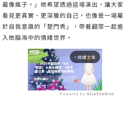
最像瘋子。」
她希望透過這場演出，讓大家
看見更真實、更深層的自己，
也像是一場屬
於自我意識的「楚門秀」，
帶著觀眾一起進
入她腦海中的情緒世界。
閱讀文章
arrow_forward_ios
Powered by 
GliaStudios
Mute