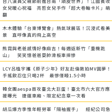
台八演員父親節前進台南「頑皮世界」！江國賓收
女兒暖心祝福 亮哲女兒手作「超大卷軸卡片」萌
翻
木木體驗「台東博覽會」熱氣球展區！沉浸式看美
景 直呼像真的飛上高空
熊霓與老爸感情好像麻吉！每週返新竹「重機跑
山」 笑笑憶爸爸耍帥滑板車摔慘
LCY呂植宇攜《原子少年》好友赴倫敦拍MV圓夢！
手搖飲忍住只喝2杯 最慘僅睡1.5小時
韓女團aespa首攻臺北大巨蛋！臺北市六大官方應
援曝光 捷運車廂、限定紀念章一次看
胡瓜爆方季惟年輕勞軍「隔袖握手」 經紀公司急