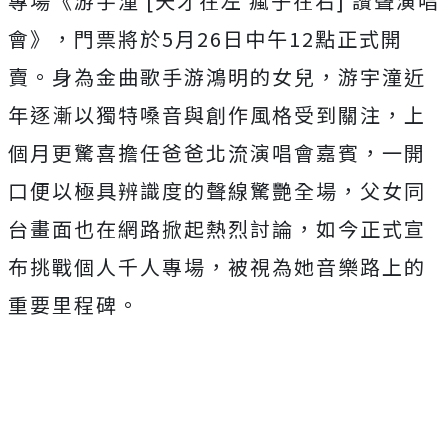
專場《游宇潼
[
天才在左
瘋子在右
]
讚聲演唱
會》，門票將於
5
月
26
日中午
12
點正式開
賣。
身為金曲歌手游鴻明的女兒，
游宇潼近
年逐漸以獨特嗓音與創作風格受到關注，
上
個月更驚喜擔任爸爸北流演唱會嘉賓，
一開
口便以極具辨識度的聲線驚艷全場，
父女同
台畫面也在網路掀起熱烈討論，
如今正式宣
布挑戰個人千人專場，被視為她音樂路上的
重要里程碑。