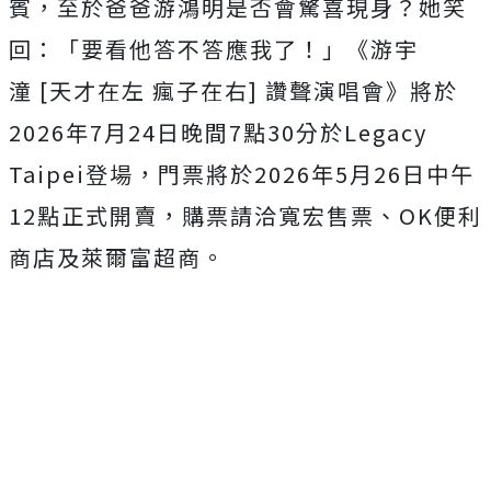
賓，
至於爸爸游鴻明是否會驚喜現身？她笑
回：「要看他答不答應我了！
」《游宇
潼
[
天才在左
瘋子在右
]
讚聲演唱會》將於
2026
年
7
月
24
日晚間
7
點
30
分於
Lega
cy
Taipei
登場，門票將於
2026
年
5
月
26
日中午
12
點正
式開賣，購票請洽寬宏售票
、
OK
便利
商店及萊爾富超商。