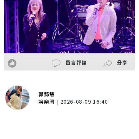
留言評論
分享
郭懿慧
娛樂圈
|
2026-08-09 16:40
曾獻唱《吉伊卡哇》合作曲！覆面
系歌手 yama 來台感動到快哭 喊