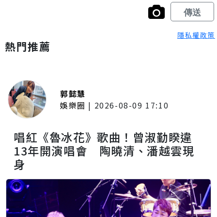
隱私權政策
熱門推薦
郭懿慧
娛樂圈
|
2026-08-09 17:10
唱紅《魯冰花》歌曲！曾淑勤睽違
13年開演唱會 陶曉清、潘越雲現
身