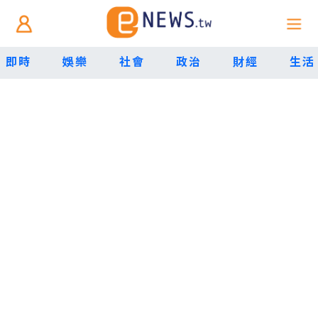
即時
娛樂
社會
政治
財經
生活