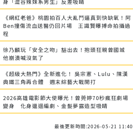
身「澀谷辣妹系男生」反差吸睛
《網紅老爸》桃園拍百人大亂鬥逼真到快缺氧！阿
Ben撞傷流血送醫仍回片場 王識賢曝搏命拍攝過
程
徐乃麟玩「安全之吻」豁出去！抱頭狂親曾國城
他崩潰喊沒氣了
《超級大熱門》全新進化！ 吳宗憲、Lulu、陳漢
典鐵三角再合體 週末綜藝大戰開打
2026高雄電影節大使曝光！曾莞婷70秒瘋狂劇場
變身 化身邋遢編劇、金髮夢露造型吸睛
最後更新時間:2026-05-21 11:40