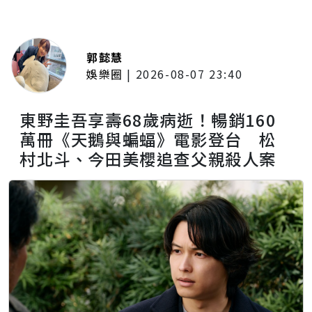
郭懿慧
娛樂圈
|
2026-08-07 23:40
東野圭吾享壽68歲病逝！暢銷160
萬冊《天鵝與蝙蝠》電影登台 松
村北斗、今田美櫻追查父親殺人案