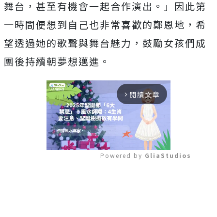
舞台，
甚至有機會一起合作演出。」
因此第
一時間便想到自己也非常喜歡的鄭恩地，
希
望透過她的歌聲與舞台魅力，鼓勵女孩們成
團後持續朝夢想邁進。
閱讀文章
arrow_forward_ios
Powered by 
GliaStudios
Mute