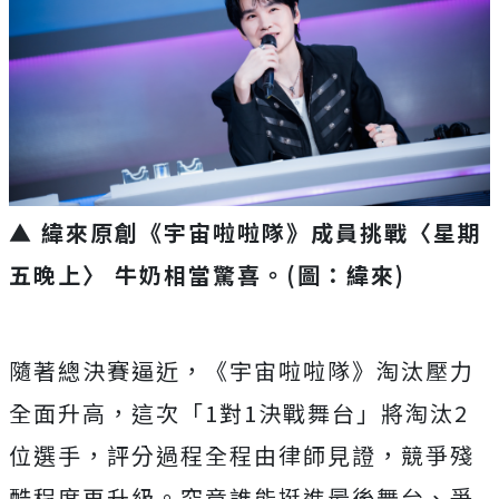
▲ 緯來原創《宇宙啦啦隊》成員挑戰〈星期
五晚上〉 牛奶相當驚喜。(圖：緯來)
隨著總決賽逼近，《宇宙啦啦隊》淘汰壓力
全面升高，這次「
1對1決戰舞台」將淘汰2
位選手，評分過程全程由律師見證，
競爭殘
酷程度再升級。究竟誰能挺進最後舞台、爭