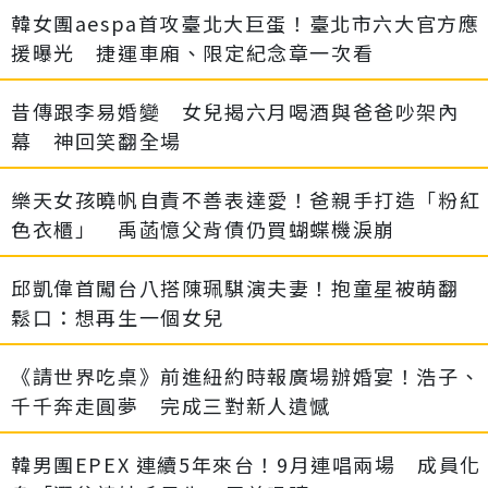
韓女團aespa首攻臺北大巨蛋！臺北市六大官方應
援曝光 捷運車廂、限定紀念章一次看
昔傳跟李易婚變 女兒揭六月喝酒與爸爸吵架內
幕 神回笑翻全場
樂天女孩曉帆自責不善表達愛！爸親手打造「粉紅
色衣櫃」 禹菡憶父背債仍買蝴蝶機淚崩
邱凱偉首闖台八搭陳珮騏演夫妻！抱童星被萌翻
鬆口：想再生一個女兒
《請世界吃桌》前進紐約時報廣場辦婚宴！浩子、
千千奔走圓夢 完成三對新人遺憾
韓男團EPEX 連續5年來台！9月連唱兩場 成員化