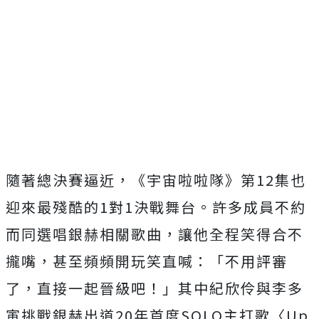
隨著總決賽逼近，《宇宙啦啦隊》
第12集也
迎來最殘酷的1對1決戰舞台。
許多成員不約
而同選唱銀赫相關歌曲，讓他全程笑得合不
攏嘴，
甚至頻頻開玩笑直喊：「不用評審
了，直接一起晉級吧！」
其中紀欣伶與李多
寅挑戰銀赫出道20年首度SOLO主打歌〈Up