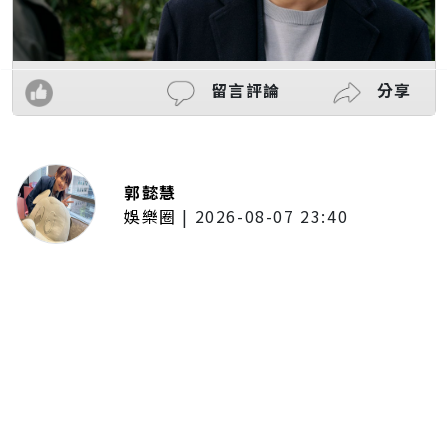
留言評論
分享
郭懿慧
娛樂圈
|
2026-08-07 23:40
大提琴家馬友友再度來臺！臺北、
臺中共譜音樂饗宴 每次訪臺都帶
來不同驚喜