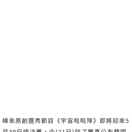
緯來原創選秀節目《宇宙啦啦隊》即將迎來5
月30日總決賽，今(
21日)
除了驚喜公布韓國