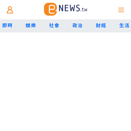
即時
娛樂
社會
政治
財經
生活