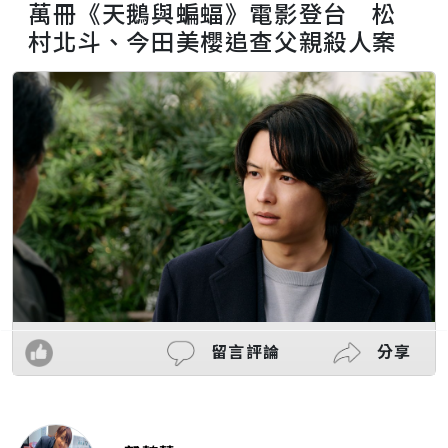
萬冊《天鵝與蝙蝠》電影登台 松
村北斗、今田美櫻追查父親殺人案
留言評論
分享