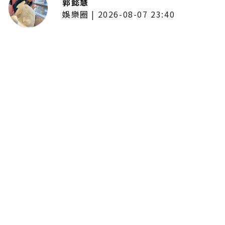
郭懿慧
娛樂圈
|
2026-08-07 23:40
大提琴家馬友友再度來臺！臺北、
臺中共譜音樂饗宴 每次訪臺都帶
來不同驚喜