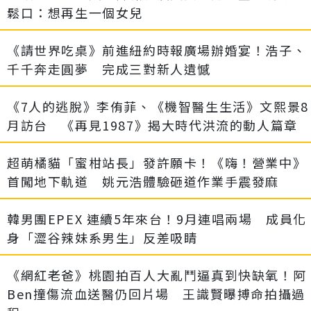
鬆口：想再生一個女兒
《請世界吃桌》前進紐約時報廣場辦婚宴！浩子、
千千奔走圓夢 完成三對新人遺憾
《7人的逃脫》李侑菲、《機智醫生生活》文熙景8
月訪台 《再見1987》揭大時代洪流的動人篇章
超萌橘貓「蜜柑站長」發許願卡！《嗨！營業中》
首闖地下軌道 姚元浩體驗砸道作業手震發麻
韓男團EPEX 連續5年來台！9月連唱兩場 成員化
身「澀谷辣妹系男生」反差吸睛
《網紅老爸》桃園拍百人大亂鬥逼真到快缺氧！阿
Ben撞傷流血送醫仍回片場 王識賢曝搏命拍攝過