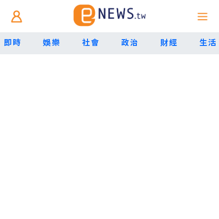
即時
娛樂
社會
政治
財經
生活