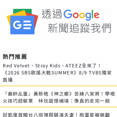
熱門推薦
Red Velvet、Stray Kids、ATEEZ全來了！
《2026 SBS歌謠大戰SUMMER》8/9 TVBS獨家
直播
「最帥乩童」黃新皓《神之鄉》苦練八家將！學噴
火技巧超敬業 林玟誼憶繞境：像真的走完一趟
邱凱偉首闖台八搭陳珮騏演夫妻！抱童星被萌翻