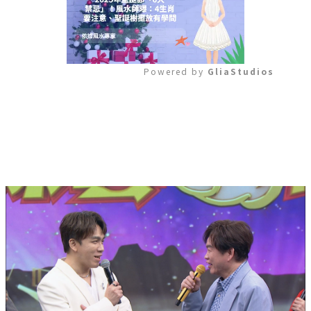
Powered by 
GliaStudios
Mute