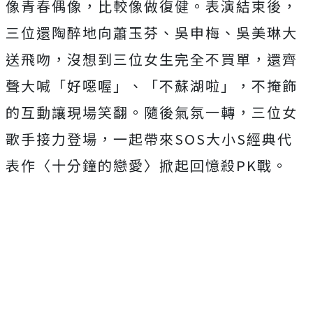
像青春偶像，
比較像做復健。表演結束後，
三位還陶醉地向蕭玉芬、吳申梅、
吳美琳大
送飛吻，沒想到三位女生完全不買單，還齊
聲大喊「
好噁喔」、「不蘇湖啦」，不掩飾
的互動讓現場笑翻。隨後氣氛一轉
，三位女
歌手接力登場，一起帶來
SOS
大小
S
經典代
表作〈
十分鐘的戀愛〉掀起回憶殺
PK
戰。