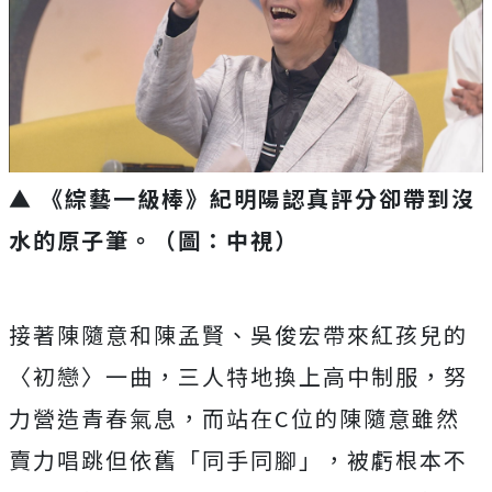
▲ 《綜藝一級棒》紀明陽認真評分卻帶到沒
水的原子筆。（圖：中視）
接著陳隨意和陳孟賢、吳俊宏帶來紅孩兒的
〈初戀〉一曲，
三人特地換上高中制服，努
力營造青春氣息，而站在
C
位的陳隨意雖
然
賣力唱跳但依舊「同手同腳」，被虧根本不