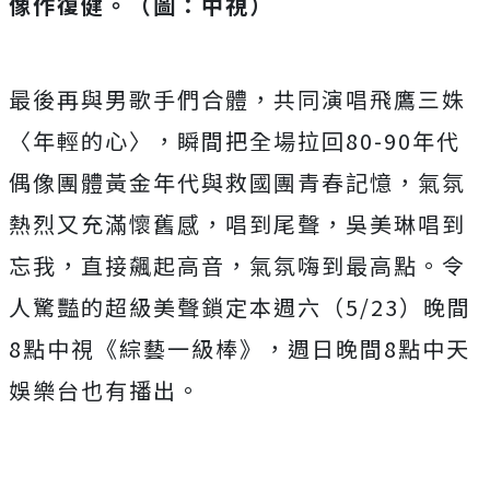
像作復健。（圖：中視）
最後再與男歌手們合體，
共同演唱
飛鷹三姝
〈年輕的心〉，瞬間把全場拉回
80-90
年代
偶
像團體黃金年代與救國團青春記憶，氣氛
熱烈又充滿懷舊感，
唱到尾聲，吳美琳唱到
忘我，直接飆起高音，氣氛嗨到最高點。
令
人驚豔的超級美聲鎖定本週六（
5/23
）晚間
8
點中視《
綜藝一級棒》，週日晚間
8
點中天
娛樂台也有播出。