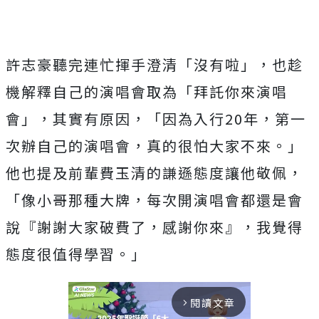
許志豪聽完連忙揮手澄清「沒有啦」，
也趁
機解釋自己的演唱會取為「拜託你來演唱
會」，其實有原因，「
因為入行
20
年，第一
次辦自己的演唱會，真的很怕大家不來。」
他也提及前輩費玉清的謙遜態度讓他敬佩，
「像小哥那種大牌，
每次開演唱會都還是會
說『謝謝大家破費了，感謝你來』，
我覺得
態度很值得學習。」
閱讀文章
arrow_forward_ios