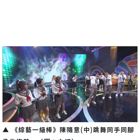
▲ 《綜藝一級棒》陳隨意(中)跳舞同手同腳