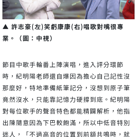
▲ 許志豪(左)笑虧康康(右)唱歌對嘴很專
業。（圖：中視）
節目中歌手輪番上陣演唱，進入評分環節
時，
紀明陽老師還自爆因為擔心自己記性沒
那麼好，特地準備紙筆記分，
沒想到原子筆
竟然沒水，只能靠記憶力硬撐到底。
紀明陽
對每位歌手的聲音特色都能精闢解析，
他指
出陳隨意因為下巴較飽滿，所以中低音特別
迷人，「
不過高音的位置到前額共鳴時，就