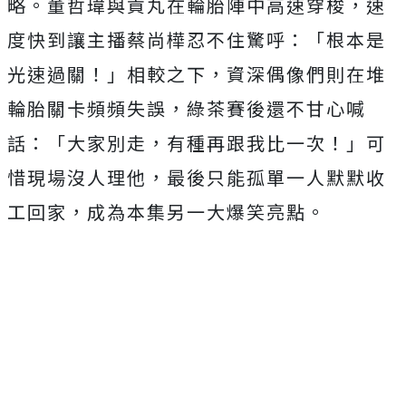
略。董哲瑋與貢丸在輪胎陣中高速穿梭，
速
度快到讓主播蔡尚樺忍不住驚呼：「根本是
光速過關！」
相較之下，資深偶像們則在堆
輪胎關卡頻頻失誤，
綠茶賽後還不甘心喊
話：「大家別走，有種再跟我比一次！」
可
惜現場沒人理他，最後只能孤單一人默默收
工回家，
成為本集另一大爆笑亮點。