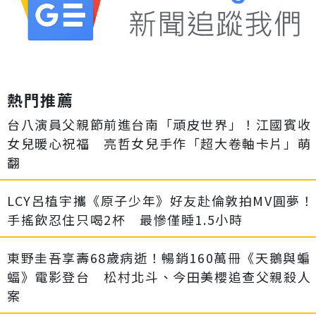
熱門推薦
台八演員父親節前進台南「頑皮世界」！江國賓收
女兒暖心祝福 亮哲女兒手作「超大卷軸卡片」萌
翻
LCY呂植宇攜《原子少年》好友赴倫敦拍MV圓夢！
手搖飲忍住只喝2杯 最慘僅睡1.5小時
東野圭吾享壽68歲病逝！暢銷160萬冊《天鵝與蝙
蝠》電影登台 松村北斗、今田美櫻追查父親殺人
案