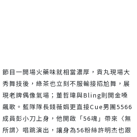
節目一開場火藥味就相當濃厚，貢丸現場大
秀舞技後，
綠茶也立刻不服輸接招尬舞，展
現老牌偶像氣場；董哲瑋與Blin
g則開金嗓
飆歌。藍隊隊長錢薇娟更直接Cue男團5566
成員彭
小刀上身，他開啟「56魂」帶來〈無
所謂〉唱跳演出，讓身為56
粉絲許明杰也跟