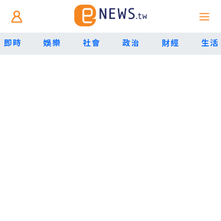
即時
娛樂
社會
政治
財經
生活