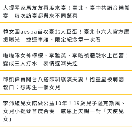
大提琴家馬友友再度來臺！臺北、臺中共譜音樂饗
宴 每次訪臺都帶來不同驚喜
韓女團aespa首攻臺北大巨蛋！臺北市六大官方應
援曝光 捷運車廂、限定紀念章一次看
啦啦隊女神檸檬、李雅英、李晧禎體驗水上芭蕾！
變成三人打水 表情逐漸失控
邱凱偉首闖台八搭陳珮騏演夫妻！抱童星被萌翻
鬆口：想再生一個女兒
李沛綾兒女陪做公益10年！19歲兒子薩克斯風、
女兒小提琴首度合奏 感恩上天賜一對「天使兒
女」