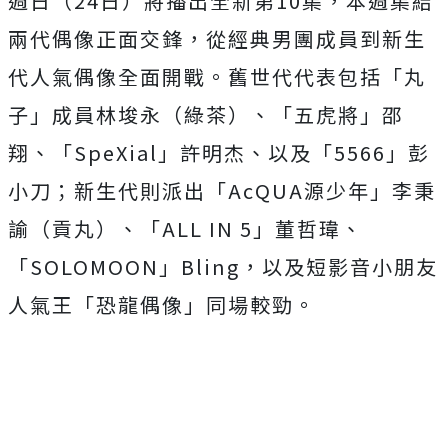
週日（24日）將播出全新第10集，
本週集結
兩代偶像正面交鋒，
從經典男團成員到新生
代人氣偶像全面開戰。舊世代代表包括「
丸
子」成員林埈永（綠茶）、「五虎將」邵
翔、「SpeXial」
許明杰、以及「5566」彭
小刀；新生代則派出「AcQUA源少
年」李秉
諭（貢丸）、「ALL IN 5」董哲瑋、
「SOLOMOON」Bling，
以及短影音小朋友
人氣王「恐龍偶像」同場較勁。