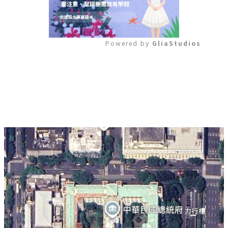
Powered by 
GliaStudios
Mute