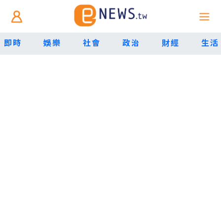
即時
娛樂
社會
政治
財經
生活