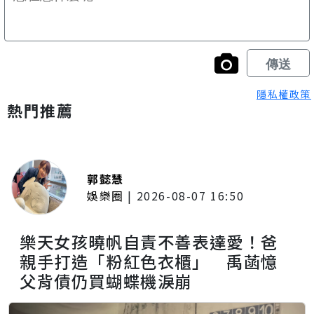
隱私權政策
熱門推薦
郭懿慧
娛樂圈
|
2026-08-07 16:50
樂天女孩曉帆自責不善表達愛！爸
親手打造「粉紅色衣櫃」 禹菡憶
父背債仍買蝴蝶機淚崩