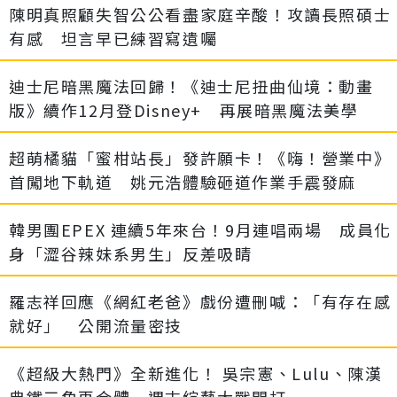
陳明真照顧失智公公看盡家庭辛酸！攻讀長照碩士
有感 坦言早已練習寫遺囑
迪士尼暗黑魔法回歸！《迪士尼扭曲仙境：動畫
版》續作12月登Disney+ 再展暗黑魔法美學
超萌橘貓「蜜柑站長」發許願卡！《嗨！營業中》
首闖地下軌道 姚元浩體驗砸道作業手震發麻
韓男團EPEX 連續5年來台！9月連唱兩場 成員化
身「澀谷辣妹系男生」反差吸睛
羅志祥回應《網紅老爸》戲份遭刪喊：「有存在感
就好」 公開流量密技
《超級大熱門》全新進化！ 吳宗憲、Lulu、陳漢
典鐵三角再合體 週末綜藝大戰開打