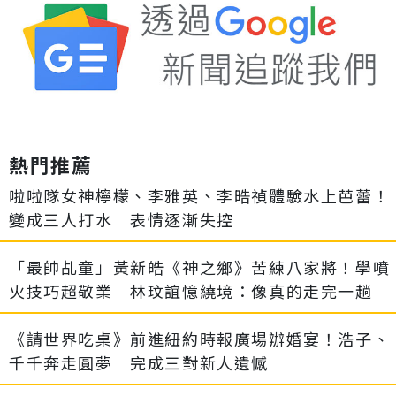
熱門推薦
啦啦隊女神檸檬、李雅英、李晧禎體驗水上芭蕾！
變成三人打水 表情逐漸失控
「最帥乩童」黃新皓《神之鄉》苦練八家將！學噴
火技巧超敬業 林玟誼憶繞境：像真的走完一趟
《請世界吃桌》前進紐約時報廣場辦婚宴！浩子、
千千奔走圓夢 完成三對新人遺憾