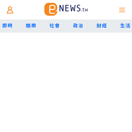
即時
娛樂
社會
政治
財經
生活