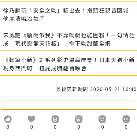
徐乃麟玩「安全之吻」豁出去！抱頭狂親曾國城
他崩潰喊沒氣了
宋威龍《驕陽似我》不靠吻戲也能圈粉！一句情話
成「現代戀愛天花板」 傘下吻甜翻全網
《蠟筆小新》創系列影史最高開票！日本天狗小新
現身西門町 扭屁屁嗨翻首映會
最後更新時間:2026-05-21 10:40
0
0
0
0
0
0