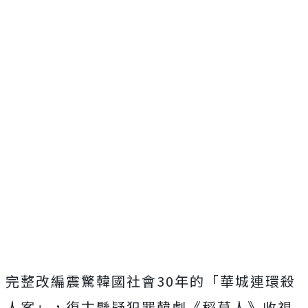
完整改編震驚韓國社會30年的「華城連環殺
人案」，
復古懸疑犯罪韓劇《稻草人》收視