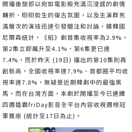
開播後旋即以宛如電影般充滿沉浸感的劇情
轉折、
栩栩如生的復古氛圍，
以及主演群充
滿層次的演技迅速引發關注和討論，
據韓國
尼爾森統計，《稻》劇首集收視率為2.9%，
第2集立即飆升至4.1%，第6集更已達
7.4%，而於昨天 (19日) 播出的第10集則再
創新高，全國收視率達7.9%、
首都圈平均收
視率達7.8%，無疑是近期韓劇中的最強黑
馬。
而在台灣方面，
本劇於開播至今已連續
四週雄霸friDay影音全平台內容收視週
榜冠
軍寶座 (統計至17日為止)。