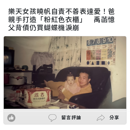
樂天女孩曉帆自責不善表達愛！爸
親手打造「粉紅色衣櫃」 禹菡憶
父背債仍買蝴蝶機淚崩
留言評論
分享