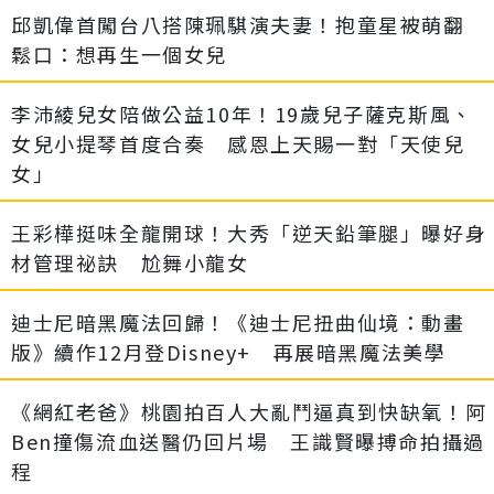
邱凱偉首闖台八搭陳珮騏演夫妻！抱童星被萌翻
鬆口：想再生一個女兒
李沛綾兒女陪做公益10年！19歲兒子薩克斯風、
女兒小提琴首度合奏 感恩上天賜一對「天使兒
女」
王彩樺挺味全龍開球！大秀「逆天鉛筆腿」曝好身
材管理祕訣 尬舞小龍女
迪士尼暗黑魔法回歸！《迪士尼扭曲仙境：動畫
版》續作12月登Disney+ 再展暗黑魔法美學
《網紅老爸》桃園拍百人大亂鬥逼真到快缺氧！阿
Ben撞傷流血送醫仍回片場 王識賢曝搏命拍攝過
程