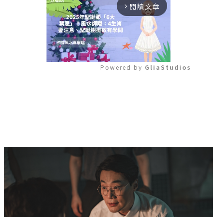
閱讀文章
arrow_forward_ios
Powered by 
GliaStudios
Mute