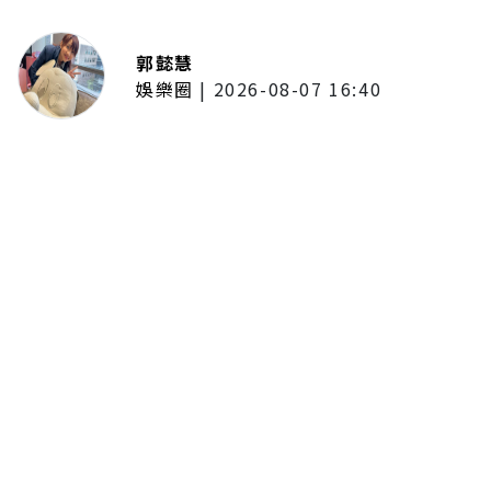
郭懿慧
娛樂圈
|
2026-08-07 16:40
啦啦隊女神檸檬、李雅英、李晧禎
體驗水上芭蕾！變成三人打水 表
情逐漸失控