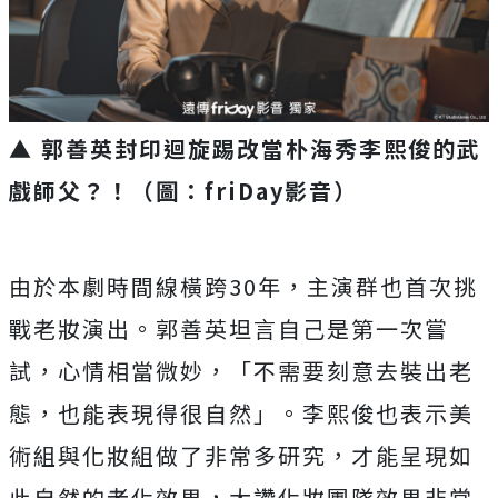
▲ 郭善英封印迴旋踢改當朴海秀李熙俊的武
戲師父？！（圖：friDay影音）
由於本劇時間線橫跨30年，主演群也首次挑
戰老妝演出。
郭善英坦言自己是第一次嘗
試，心情相當微妙，「
不需要刻意去裝出老
態，也能表現得很自然」。
李熙俊也表示美
術組與化妝組做了非常多研究，
才能呈現如
此自然的老化效果，大讚化妝團隊效果非常