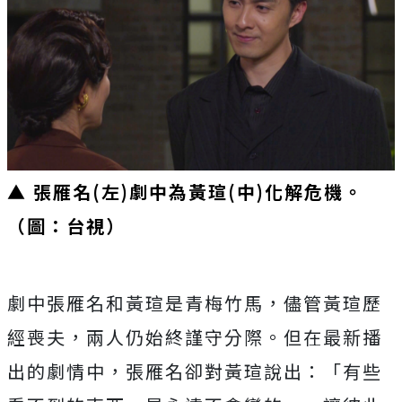
▲ 張雁名(左)劇中為黃瑄(中)化解危機。
（圖：台視）
劇中張雁名和黃瑄是青梅竹馬，儘管黃瑄歷
經喪夫，兩人仍始終謹守分際。但在最新播
出的劇情中，張雁名卻對黃瑄說出：「有些