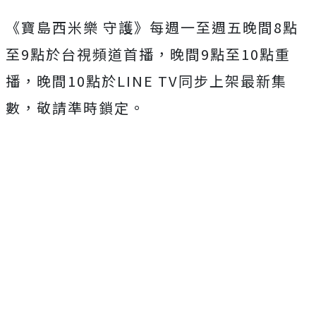
《寶島西米樂 守護》每週一至週五晚間
8
點
至
9
點於台視頻道首播，晚間
9
點至
10
點重
播，晚間
10
點於
LINE TV
同步上架最新集
數，敬請準時鎖定。