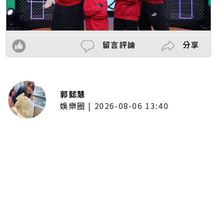
留言評論
分享
郭懿慧
娛樂圈
|
2026-08-06 13:40
李子森突襲求婚！手捧鮮花單膝下
跪 杜忻恬開條件：「至少補一顆
真的」