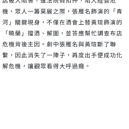
店被人陷害，遭法院假扣押，陷入經營危
機，眾人一籌莫展之際，張雁名飾演的「青
河」關鍵現身，不僅在酒會上替黃瑄飾演的
「曉蘭」擋酒、解圍，並答應幫忙調查布店
危機背後主因。劇中張雁名與黃瑄斷了聯
繫，因此消失了一陣子，再度出手便成功化
解危機，讓觀眾看得大呼過癮。