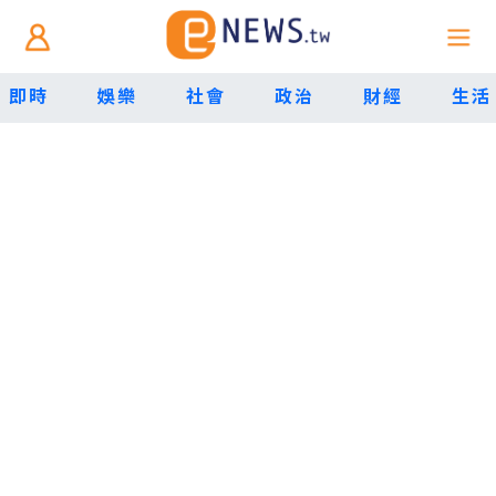
即時
娛樂
社會
政治
財經
生活