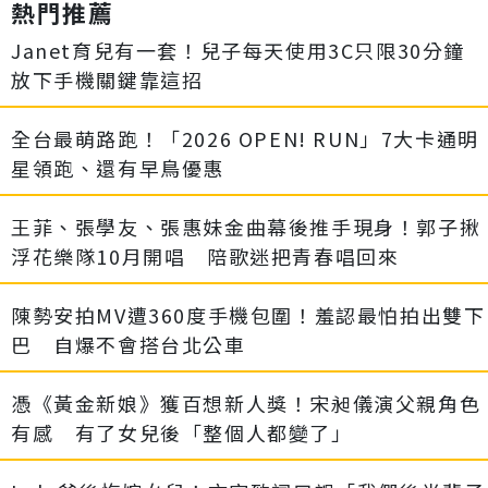
熱門推薦
Janet育兒有一套！兒子每天使用3C只限30分鐘
放下手機關鍵靠這招
全台最萌路跑！「2026 OPEN! RUN」7大卡通明
星領跑、還有早鳥優惠
王菲、張學友、張惠妹金曲幕後推手現身！郭子揪
浮花樂隊10月開唱 陪歌迷把青春唱回來
陳勢安拍MV遭360度手機包圍！羞認最怕拍出雙下
巴 自爆不會搭台北公車
憑《黃金新娘》獲百想新人獎！宋昶儀演父親角色
有感 有了女兒後「整個人都變了」