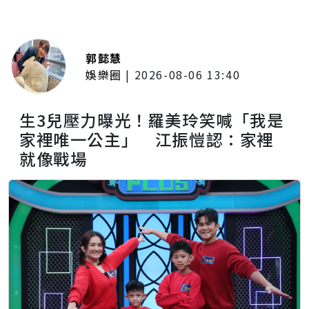
郭懿慧
娛樂圈
|
2026-08-06 13:40
生3兒壓力曝光！羅美玲笑喊「我是
家裡唯一公主」 江振愷認：家裡
就像戰場