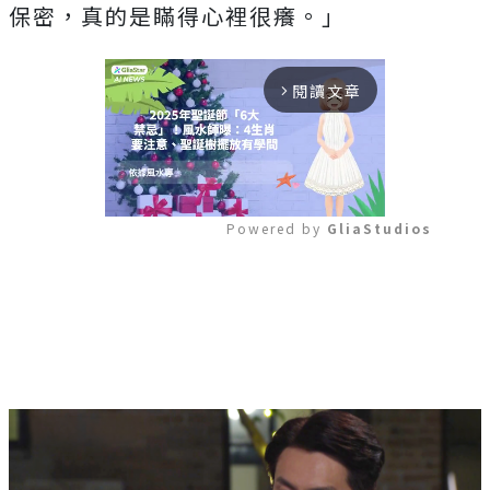
保密，真的是瞞得心裡很癢。」
閱讀文章
arrow_forward_ios
Powered by 
GliaStudios
Mute