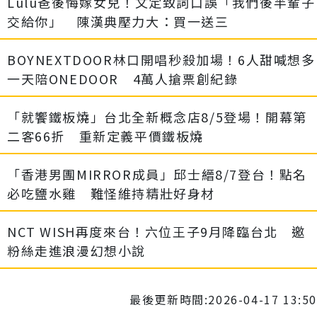
Lulu爸後悔嫁女兒！文定致詞口誤「我們後半輩子
交給你」 陳漢典壓力大：買一送三
BOYNEXTDOOR林口開唱秒殺加場！6人甜喊想多
一天陪ONEDOOR 4萬人搶票創紀錄
「就饗鐵板燒」台北全新概念店8/5登場！開幕第
二客66折 重新定義平價鐵板燒
「香港男團MIRROR成員」邱士縉8/7登台！點名
必吃鹽水雞 難怪維持精壯好身材
NCT WISH再度來台！六位王子9月降臨台北 邀
粉絲走進浪漫幻想小說
最後更新時間:2026-04-17 13:50