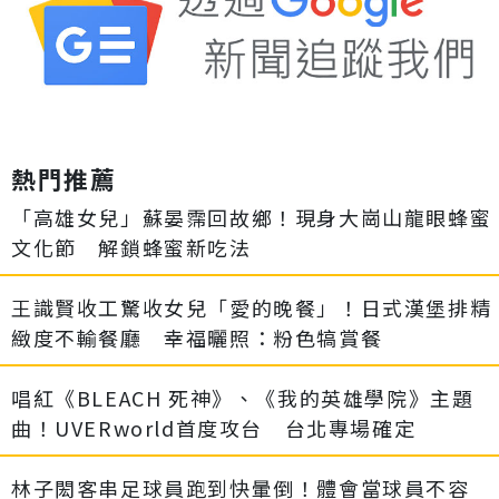
熱門推薦
「高雄女兒」蘇晏霈回故鄉！現身大崗山龍眼蜂蜜
文化節 解鎖蜂蜜新吃法
王識賢收工驚收女兒「愛的晚餐」！日式漢堡排精
緻度不輸餐廳 幸福曬照：粉色犒賞餐
唱紅《BLEACH 死神》、《我的英雄學院》主題
曲！UVERworld首度攻台 台北專場確定
林子閎客串足球員跑到快暈倒！體會當球員不容