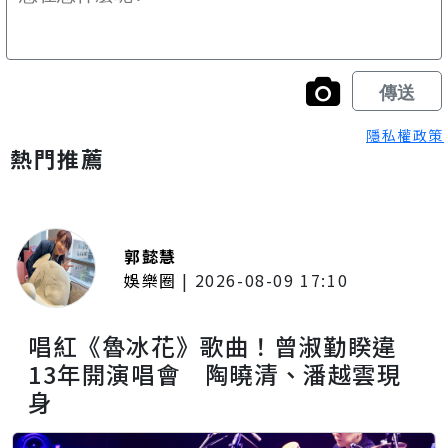
隱私權政策
熱門推薦
郭懿慧
娛樂圈
|
2026-08-09 17:10
唱紅《魯冰花》歌曲！曾淑勤睽違
13年開演唱會 陶曉清、潘越雲現
身