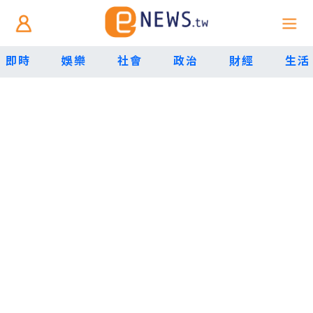
即時
娛樂
社會
政治
財經
生活