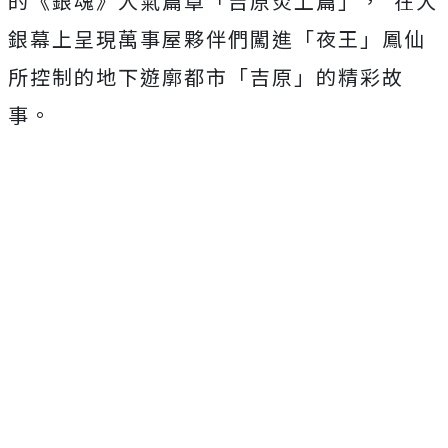
的《銀魂》人氣篇章「吉原炎上篇」， 在大
銀幕上呈現萬事屋夥伴們闖進「夜王」鳳仙
所控制的地下遊廓都市「吉原」的精彩故
事。