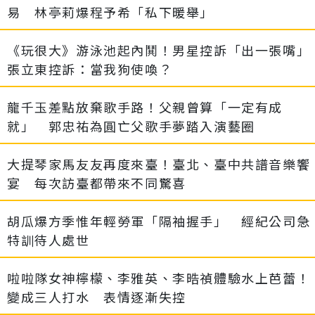
易 林亭莉爆程予希「私下暖舉」
《玩很大》游泳池起內鬨！男星控訴「出一張嘴」
張立東控訴：當我狗使喚？
龍千玉差點放棄歌手路！父親曾算「一定有成
就」 郭忠祐為圓亡父歌手夢踏入演藝圈
大提琴家馬友友再度來臺！臺北、臺中共譜音樂饗
宴 每次訪臺都帶來不同驚喜
胡瓜爆方季惟年輕勞軍「隔袖握手」 經紀公司急
特訓待人處世
啦啦隊女神檸檬、李雅英、李晧禎體驗水上芭蕾！
變成三人打水 表情逐漸失控