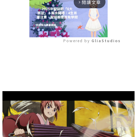
閱讀文章
arrow_forward_ios
Powered by 
GliaStudios
Mute