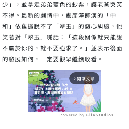
少」，並拿走弟弟藍色的鈔票，
讓老爸哭笑
不得。最新的劇情中，盧彥澤飾演的「中
和」
依舊擺脫不了「翠玉」的癡心糾纏，他
笑著對「翠玉」喊話：「
這段關係就只能說
不屬於你的，就不要強求了。」
並表示後面
的發展如何，一定要觀眾繼續收看。
閱讀文章
arrow_forward_ios
Powered by 
GliaStudios