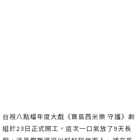
台視八點檔年度大戲《寶島西米樂 守護》劇
組於
23
日正式開工，
這次一口氣放了
9
天長