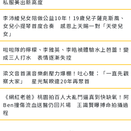
私服美出新高度
李沛綾兒女陪做公益10年！19歲兒子薩克斯風、
女兒小提琴首度合奏 感恩上天賜一對「天使兒
女」
啦啦隊的檸檬、李雅英、李晧禎體驗水上芭蕾！變
成三人打水 表情逐漸失控
梁文音首演音樂劇壓力爆棚！吐心聲：「一直先觀
察大家」 星光幫睽違20年再聚首
《網紅老爸》桃園拍百人大亂鬥逼真到快缺氧！阿
Ben撞傷流血送醫仍回片場 王識賢曝搏命拍攝過
程