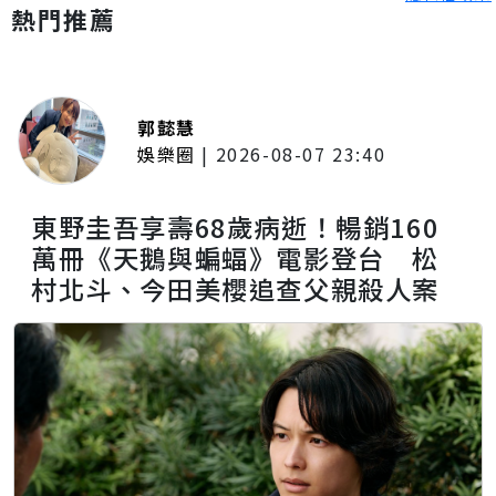
熱門推薦
郭懿慧
娛樂圈
|
2026-08-07 23:40
東野圭吾享壽68歲病逝！暢銷160
萬冊《天鵝與蝙蝠》電影登台 松
村北斗、今田美櫻追查父親殺人案