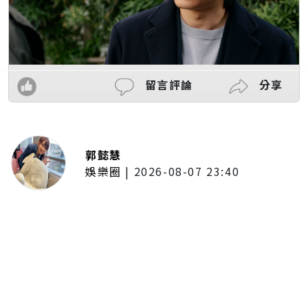
留言評論
分享
郭懿慧
娛樂圈
|
2026-08-07 23:40
大提琴家馬友友再度來臺！臺北、
臺中共譜音樂饗宴 每次訪臺都帶
來不同驚喜