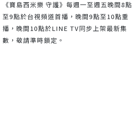
《寶島西米樂 守護》每週一至週五晚間
8
點
至
9
點於台視頻道首播，晚間
9
點至
1
0
點重
播，晚間
10
點於
LINE TV
同步上架最新集
數，敬請準時鎖定。