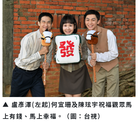
▲ 盧彥澤(左起)何宜珊及陳玹宇祝福觀眾馬
上有錢、
馬上幸福
。（圖：台視）