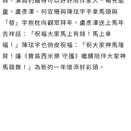
假，演員們難得可以好好陪伴家人、
補充能
量。盧彥澤、何宜珊與陳玹宇手拿馬頭與
「發」
字抱枕向觀眾拜年，盧彥澤送上馬年
吉祥話：「祝福大家馬上有錢！
馬上幸
福！」陳玹宇也俏皮祝福：「祝大家神馬隆
賀！讓《
寶島西米樂 守護》繼續陪伴大家神
馬龍舞！」為新的一年增添好彩頭。