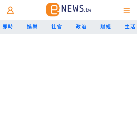
即時
娛樂
社會
政治
財經
生活