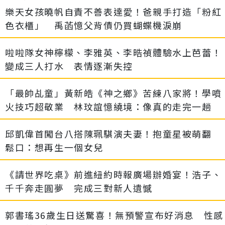
樂天女孩曉帆自責不善表達愛！爸親手打造「粉紅
色衣櫃」 禹菡憶父背債仍買蝴蝶機淚崩
啦啦隊女神檸檬、李雅英、李晧禎體驗水上芭蕾！
變成三人打水 表情逐漸失控
「最帥乩童」黃新皓《神之鄉》苦練八家將！學噴
火技巧超敬業 林玟誼憶繞境：像真的走完一趟
邱凱偉首闖台八搭陳珮騏演夫妻！抱童星被萌翻
鬆口：想再生一個女兒
《請世界吃桌》前進紐約時報廣場辦婚宴！浩子、
千千奔走圓夢 完成三對新人遺憾
郭書瑤36歲生日送驚喜！無預警宣布好消息 性感