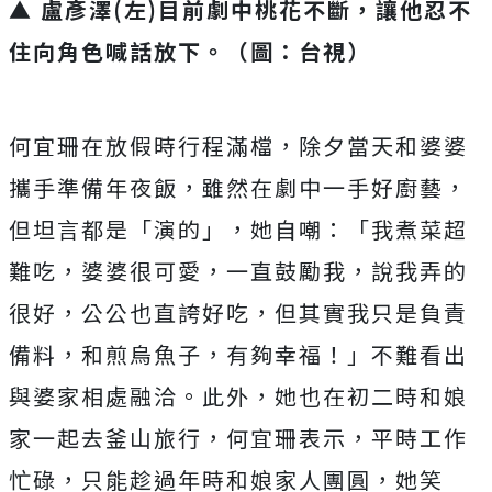
▲ 盧彥澤(左)目前劇中桃花不斷，
讓他忍不
住向角色喊話放下
。（圖：台視）
何宜珊在放假時行程滿檔，除夕當天和婆婆
攜手準備年夜飯，
雖然在劇中一手好廚藝，
但坦言都是「演的」，她自嘲：「
我煮菜超
難吃，婆婆很可愛，一直鼓勵我，說我弄的
很好，
公公也直誇好吃，但其實我只是負責
備料，和煎烏魚子，有夠幸福！
」不難看出
與婆家相處融洽。此外，
她也在初二時和娘
家一起去釜山旅行，何宜珊表示，平時工作
忙碌，
只能趁過年時和娘家人團圓，她笑