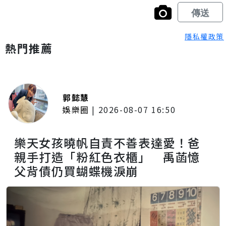
隱私權政策
熱門推薦
郭懿慧
娛樂圈
|
2026-08-07 16:50
樂天女孩曉帆自責不善表達愛！爸
親手打造「粉紅色衣櫃」 禹菡憶
父背債仍買蝴蝶機淚崩