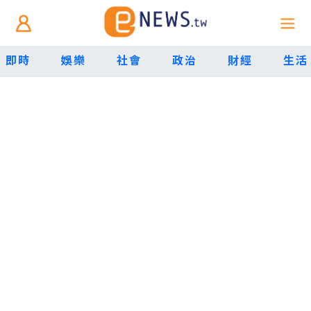
即時
娛樂
社會
政治
財經
生活