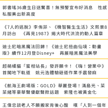
郭書瑤36歲生日送驚喜！無預警宣布好消息 性感
私服美出新高度
《7人的逃脫》李侑菲、《機智醫生生活》文熙景8
月訪台 《再見1987》揭大時代洪流的動人篇章
迪士尼暗黑魔法回歸！《迪士尼扭曲仙境：動畫
版》續作12月登Disney+ 再展暗黑魔法美學
超萌橘貓「蜜柑站長」發許願卡！《嗨！營業中》
首闖地下軌道 姚元浩體驗砸道作業手震發麻
《航海王劇場版：GOLD》華麗登場！滿島光、菜
菜緒等豪華聲優獻聲掀話題 索隆也被黃金化
王偉忠談老人不願搬家背後心酸 嘆「人到一個年