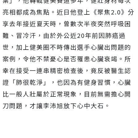
葉」，他轉戰健美賽道多年，
健壯身材每次
亮相都成為焦點。近日他登上《聚焦
2.0
》
分
享去年接近夏天時，曾數次半夜突然呼吸困
難、冒冷汗，
由於外公近
20
年前因肺癌過
世，
加上健美圈不時傳出選手心臟出問題的
案例，
令他不禁憂心是否罹患心臟衰竭。所
幸在接受一連串精密檢查後，
竟反被醫生認
證「肺很乾淨」，也因為有健身習慣，
心臟
比一般人壯屬於正常現象，目前無需擔心開
刀問題，
才讓李沛旭放下心中大石。