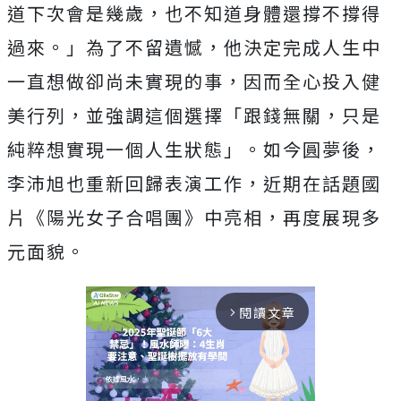
道下次會是幾歲，也不知道身體還撐不撐得
過來。」
為了不留遺憾，他決定完成人生中
一直想做卻尚未實現的事，
因而全心投入健
美行列，並強調這個選擇「跟錢無關，
只是
純粹想實現一個人生狀態」。如今圓夢後，
李沛旭也重新回歸表演工作，近期在話題國
片《陽光女子合唱團》
中亮相，再度展現多
元面貌。
閱讀文章
arrow_forward_ios