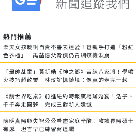
熱門推薦
樂天女孩曉帆自責不善表達愛！爸親手打造「粉紅
色衣櫃」 禹菡憶父背債仍買蝴蝶機淚崩
「最帥乩童」黃新皓《神之鄉》苦練八家將！學噴
火技巧超敬業 林玟誼憶繞境：像真的走完一趟
《請世界吃桌》前進紐約時報廣場辦婚宴！浩子、
千千奔走圓夢 完成三對新人遺憾
陳明真照顧失智公公看盡家庭辛酸！攻讀長照碩士
有感 坦言早已練習寫遺囑