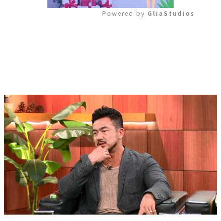
Powered by 
GliaStudios
Mute