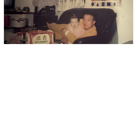
留言評論
分享
郭懿慧
娛樂圈
|
2026-08-07 16:40
啦啦隊女神檸檬、李雅英、李晧禎
體驗水上芭蕾！變成三人打水 表