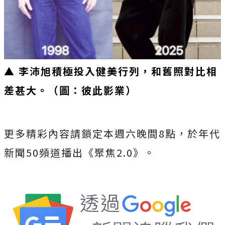
▲ 李沛旭積極投入健美行列，和舊照對比相
差甚大。（圖：彼此影業）
更多精彩內容請鎖定本週六晚間
8
點，於年代
新聞
50
頻道播出《
聚焦
2.0
》。