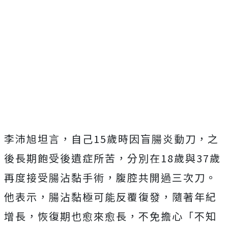
李沛旭坦言，自己
15
歲時因盲腸炎動刀，
之
後長期飽受後遺症所苦，分別在
18
歲與
37
歲
再度接受腸沾黏手
術，腹腔共開過三次刀。
他表示，腸沾黏極可能反覆復發，
隨著年紀
增長，恢復期也愈來愈長，不免擔心「
不知