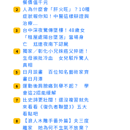
餐價值千元
人為什麼會「肝火旺」？10種
2
症狀報你知！中醫這樣辯證與
治療...
台中深夜驚傳墜樓！48歲女
3
「租屋處陽台墜落」當場身
亡 尪連夜南下認屍
獨家／彰化小兄妹癌父猝逝！
4
生母挨批冷血 女兒駁斥驚人
真相
日月談畫 百位知名藝術家齊
5
畫日月潭
運動後肩膀痛到舉不起？ 學
6
會這2招能緩解
比史詩更壯闊！還沒複習就先
7
來看看《復仇者聯盟3》五大
看點吧
【浪人木雕手番外篇】夫三度
8
離家 她為何不生氣不放棄？