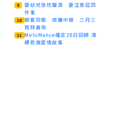
嬰幼兒急性腹瀉 要注意這四
9
件事
華夏同根 燦爛中華 三月三
10
齊拜黃帝
MeloMance確定26日回歸 演
11
繹悲傷愛情故事