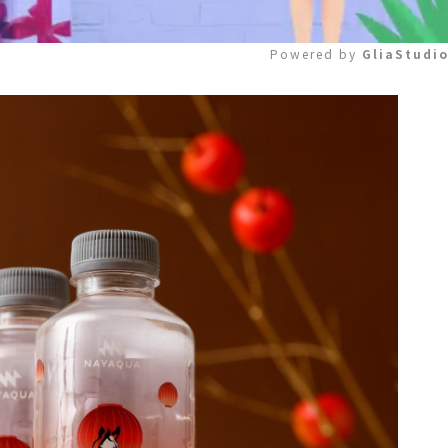
Powered by 
GliaStudi
Mute