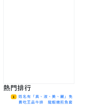
熱門排行
姓名有「真、淑、美、麗」免
1
費吃王品牛排 龍蝦嫩煎魚套